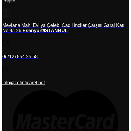
İletişim
Mevlana Mah. Evliya Çelebi Cad.i İnciler Çarşısı Garaj Katı
No:4/126
Esenyurt/İSTANBUL
0(212) 854 25 58
info@cetinticaret.net