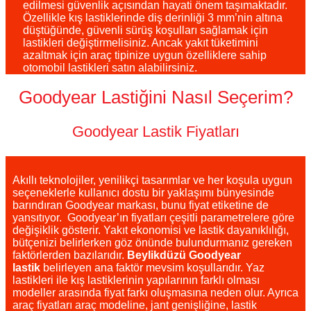
edilmesi güvenlik açısından hayati önem taşımaktadır.
Özellikle kış lastiklerinde diş derinliği 3 mm’nin altına
düştüğünde, güvenli sürüş koşulları sağlamak için
lastikleri değiştirmelisiniz. Ancak yakıt tüketimini
azaltmak için araç tipinize uygun özelliklere sahip
otomobil lastikleri satın alabilirsiniz.
Goodyear Lastiğini Nasıl Seçerim?
Goodyear Lastik Fiyatları
Akıllı teknolojiler, yenilikçi tasarımlar ve her koşula uygun
seçeneklerle kullanıcı dostu bir yaklaşımı bünyesinde
barındıran Goodyear markası, bunu fiyat etiketine de
yansıtıyor. Goodyear’ın fiyatları çeşitli parametrelere göre
değişiklik gösterir. Yakıt ekonomisi ve lastik dayanıklılığı,
bütçenizi belirlerken göz önünde bulundurmanız gereken
faktörlerden bazılarıdır.
Beylikdüzü Goodyear
lastik
belirleyen ana faktör mevsim koşullarıdır. Yaz
lastikleri ile kış lastiklerinin yapılarının farklı olması
modeller arasında fiyat farkı oluşmasına neden olur. Ayrıca
araç fiyatları araç modeline, jant genişliğine, lastik