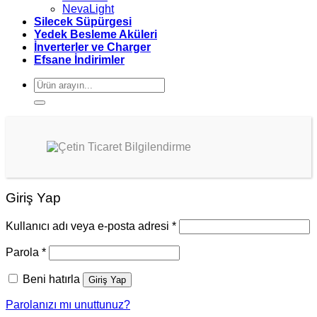
NevaLight
Silecek Süpürgesi
Yedek Besleme Aküleri
İnverterler ve Charger
Efsane İndirimler
Ara:
Giriş Yap
Kullanıcı adı veya e-posta adresi
*
Parola
*
Beni hatırla
Giriş Yap
Parolanızı mı unuttunuz?