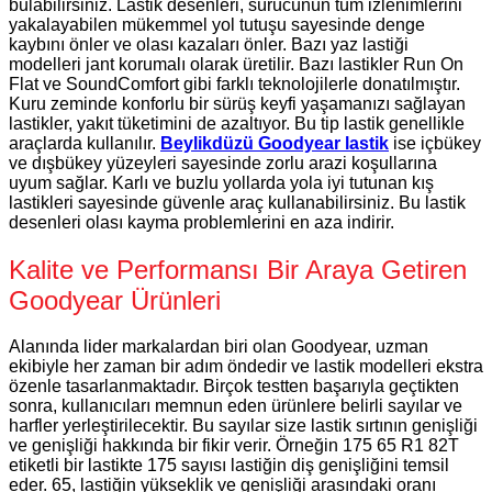
bulabilirsiniz. Lastik desenleri, sürücünün tüm izlenimlerini
yakalayabilen mükemmel yol tutuşu sayesinde denge
kaybını önler ve olası kazaları önler. Bazı yaz lastiği
modelleri jant korumalı olarak üretilir. Bazı lastikler Run On
Flat ve SoundComfort gibi farklı teknolojilerle donatılmıştır.
Kuru zeminde konforlu bir sürüş keyfi yaşamanızı sağlayan
lastikler, yakıt tüketimini de azaltıyor. Bu tip lastik genellikle
araçlarda kullanılır.
Beylikdüzü Goodyear lastik
ise içbükey
ve dışbükey yüzeyleri sayesinde zorlu arazi koşullarına
uyum sağlar. Karlı ve buzlu yollarda yola iyi tutunan kış
lastikleri sayesinde güvenle araç kullanabilirsiniz. Bu lastik
desenleri olası kayma problemlerini en aza indirir.
Kalite ve Performansı Bir Araya Getiren
Goodyear Ürünleri
Alanında lider markalardan biri olan Goodyear, uzman
ekibiyle her zaman bir adım öndedir ve lastik modelleri ekstra
özenle tasarlanmaktadır. Birçok testten başarıyla geçtikten
sonra, kullanıcıları memnun eden ürünlere belirli sayılar ve
harfler yerleştirilecektir. Bu sayılar size lastik sırtının genişliği
ve genişliği hakkında bir fikir verir. Örneğin 175 65 R1 82T
etiketli bir lastikte 175 sayısı lastiğin diş genişliğini temsil
eder. 65, lastiğin yükseklik ve genişliği arasındaki oranı