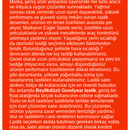
Marka, geniş ürün yelpazesi sayesinde her türlü araca
ve ihtiyaca uygun çözümler sunmaktadır. Yağmur
sonrası ıslak zeminde uzun süreli dayanıklılık, yüksek
performans ve güvenli sürüş imkânı sunan lastik
desenleri, ürünün en temel özellikleri arasında yer
alıyor. Markanın Eagle Sports serisi, özellikle uzun
yolculuklarda ve yüksek mesafelerde araç kontrolünü
artırmaya yardımcı oluyor. Yaşadığınız yerin sıcaklığı
da otomobil lastiği seçimini etkileyen faktörlerden
biridir. Bulunduğunuz şehirde hava sıcaklığı 7
derecenin altında ise kış lastiği kullanabilirsiniz.
Genel olarak uzun yolculuklar yapıyorsanız ve yeni bir
lastiğe ihtiyacınız varsa, almayı düşündüğünüz
ürünün performans özelliklerine dikkat etmelisiniz. Bu
gibi durumlarda, yüksek yoğunluklu sürüş için
tasarlanmış lastikleri kullanabilirsiniz. Lastik satın
alırken, bütçe de kullanıcılar için en önemli husustur.
Bu anlamda
Beylikdüzü Goodyear lastik
, geniş bir
fiyat aralığında birçok kullanıcının cebine sığmaktadır.
Tozlu ve kirli lastikleri lastiklerle birlikte temizlemek
için özel çözümler satın alabilirsiniz. Bu çözümler,
ürünün yapısına zarar vermeden temizliğe yardımcı
olur ve lastiklerin canlı renklerini korumasını sağlar.
Lastik seçerken akılda tutulması gereken birkaç nokta
olsa da, satın alınan ürünün düzenli olarak kontrol