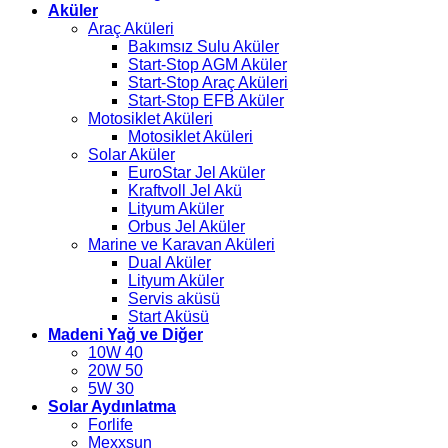
Aküler
Araç Aküleri
Bakımsız Sulu Aküler
Start-Stop AGM Aküler
Start-Stop Araç Aküleri
Start-Stop EFB Aküler
Motosiklet Aküleri
Motosiklet Aküleri
Solar Aküler
EuroStar Jel Aküler
Kraftvoll Jel Akü
Lityum Aküler
Orbus Jel Aküler
Marine ve Karavan Aküleri
Dual Aküler
Lityum Aküler
Servis aküsü
Start Aküsü
Madeni Yağ ve Diğer
10W 40
20W 50
5W 30
Solar Aydınlatma
Forlife
Mexxsun