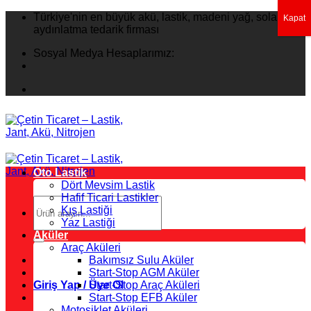
İçeriğe
Türkiye'nin en büyük akü, lastik, madeni yağ, solar
Kapat
atla
aydınlatma tedarik firması
Sosyal Medya Hesaplarımız:
Oto Lastik
Dört Mevsim Lastik
Hafif Ticari Lastikler
Ara:
Kış Lastiği
Yaz Lastiği
Aküler
Araç Aküleri
Bakımsız Sulu Aküler
Start-Stop AGM Aküler
Giriş Yap / Üye Ol
Start-Stop Araç Aküleri
Start-Stop EFB Aküler
Motosiklet Aküleri