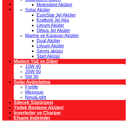
Motosiklet Aküleri
Solar Aküler
EuroStar Jel Aküler
Kraftvoll Jel Akü
Lityum Aküler
Orbus Jel Aküler
Marine ve Karavan Aküleri
Dual Aküler
Lityum Aküler
Servis aküsü
Start Aküsü
Madeni Yağ ve Diğer
10W 40
20W 50
5W 30
Solar Aydınlatma
Forlife
Mexxsun
NevaLight
Silecek Süpürgesi
Yedek Besleme Aküleri
İnverterler ve Charger
Efsane İndirimler