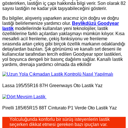
gösterirken, lastiğin iç çapı hakkında bilgi verir. Son olarak 82
sayısı lastiğin ne kadar yük taşıyabileceğini gösterir.
Bu bilgiler, alışveriş yaparken aracınız için doğru ve doğru
lastiği belirlemenize yardımcı olur.
Beylikdüzü Goodyear
lastik
modellerinde kullanılan yeni teknolojiler, lastik
özelliklerine farklı açılardan yaklaşmayı mümkün kılıyor. Kısa
mesafeli acil frenleme, çekiş fonksiyonu ve frenleme
sırasında artan çekiş gibi birçok özellik markanın odaklandığı
detaylardan bazıları. Şık görünümü ve kanallı sırt deseni ile
kullanıcılar tarafından tercih edilen Goodyear spor lastikleri,
yol boyunca dengeli bir basınç dağılımı sağlar. Kanallı lastik
yardımı, drenaja yardımcı olmada da etkilidir
Lassa 195/55R16 87H Greenways Oto Lastik Yaz
Pirelli 185/65R15 88T Cinturato P1 Verde Oto Lastik Yaz
Yolculuğunda konforlu bir sürüş isteyenlerin lastik
seçerken dikkat etmesi gereken bazı ipuçları var.