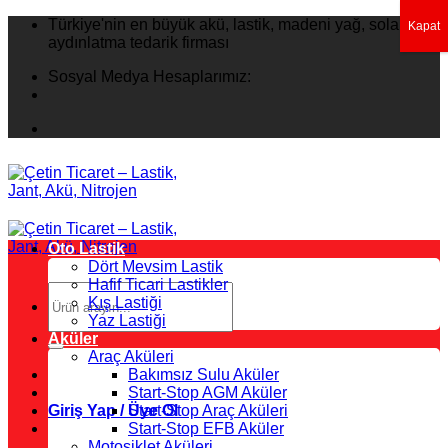
İçeriğe
Türkiye'nin en büyük akü, lastik, madeni yağ, solar
Kapat
atla
aydınlatma tedarik firması
Sosyal Medya Hesaplarımız:
Oto Lastik
Dört Mevsim Lastik
Hafif Ticari Lastikler
Ara:
Kış Lastiği
Yaz Lastiği
Aküler
Araç Aküleri
Bakımsız Sulu Aküler
Start-Stop AGM Aküler
Giriş Yap / Üye Ol
Start-Stop Araç Aküleri
Start-Stop EFB Aküler
Motosiklet Aküleri