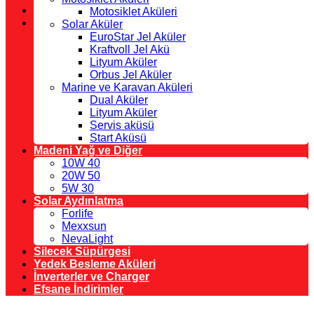
Motosiklet Aküleri
Solar Aküler
EuroStar Jel Aküler
Kraftvoll Jel Akü
Lityum Aküler
Orbus Jel Aküler
Marine ve Karavan Aküleri
Dual Aküler
Lityum Aküler
Servis aküsü
Start Aküsü
Madeni Yağ ve Diğer
10W 40
20W 50
5W 30
Solar Aydınlatma
Forlife
Mexxsun
NevaLight
Silecek Süpürgesi
Yedek Besleme Aküleri
İnverterler ve Charger
Efsane İndirimler