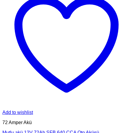
Add to wishlist
72 Amper Akü
Mutlu akü 12V 72Ah SFB 640 CCA Oto Aküsü