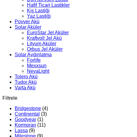
Hafif Ticari Lastikler
Kış Lastiği
Yaz Lastiği
Povver Akü
Solar Aküler
EuroStar Jel Aküler
Kraftvoll Jel Akü
Lityum Aküler
Orbus Jel Aküler
Solar Aydınlatma
Forlife
Mexxsun
NevaLight
Tolero Akü
Tudor Akü
Varta Akü
Filtrele
Bridgestone
(4)
Continental
(3)
Goodyear
(1)
Kormoran
(11)
Lassa
(9)
Milestone
(9)