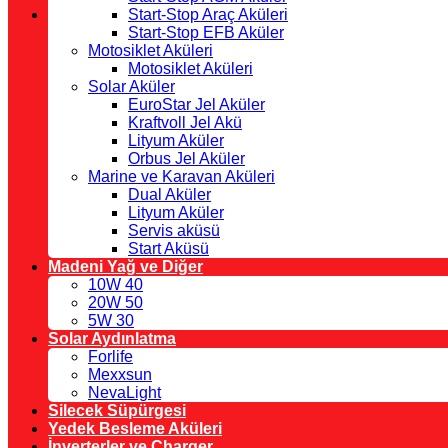
Start-Stop Araç Aküleri
Start-Stop EFB Aküler
Motosiklet Aküleri
Motosiklet Aküleri
Solar Aküler
EuroStar Jel Aküler
Kraftvoll Jel Akü
Lityum Aküler
Orbus Jel Aküler
Marine ve Karavan Aküleri
Dual Aküler
Lityum Aküler
Servis aküsü
Start Aküsü
Madeni Yağ ve Diğer
10W 40
20W 50
5W 30
Solar Aydınlatma
Forlife
Mexxsun
NevaLight
Silecek Süpürgesi
Yedek Besleme Aküleri
İnverterler ve Charger