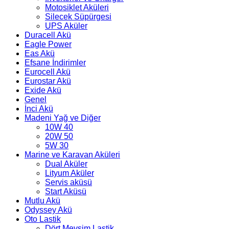
Motosiklet Aküleri
Silecek Süpürgesi
UPS Aküler
Duracell Akü
Eagle Power
Eas Akü
Efsane İndirimler
Eurocell Akü
Eurostar Akü
Exide Akü
Genel
İnci Akü
Madeni Yağ ve Diğer
10W 40
20W 50
5W 30
Marine ve Karavan Aküleri
Dual Aküler
Lityum Aküler
Servis aküsü
Start Aküsü
Mutlu Akü
Odyssey Akü
Oto Lastik
Dört Mevsim Lastik