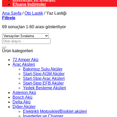
Efsane İndirimler
Ana Sayfa
/
Oto Lastik
/
Yaz Lastiği
Filtrele
69 sonuçtan 1-60 arası gösteriliyor
Ara:
Ürün kategorileri
72 Amper Akü
Araç Aküleri
Bakımsız Sulu Aküler
Start-Stop AGM Aküler
Start-Stop Araç Aküleri
Start-Stop EFB Aküler
Yedek Besleme Aküleri
Asterion Akü
Bosch Akü
Delta Akü
Diğer Aküler
Elektrikli Motosiklet/Bisiklet aküleri
İnverterler ve Charger