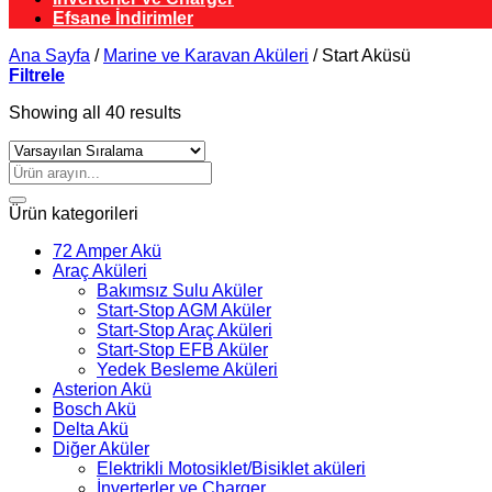
Efsane İndirimler
Ana Sayfa
/
Marine ve Karavan Aküleri
/
Start Aküsü
Filtrele
Showing all 40 results
Ara:
Ürün kategorileri
72 Amper Akü
Araç Aküleri
Bakımsız Sulu Aküler
Start-Stop AGM Aküler
Start-Stop Araç Aküleri
Start-Stop EFB Aküler
Yedek Besleme Aküleri
Asterion Akü
Bosch Akü
Delta Akü
Diğer Aküler
Elektrikli Motosiklet/Bisiklet aküleri
İnverterler ve Charger