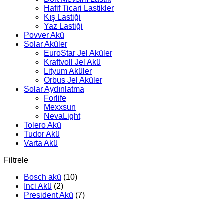
Hafif Ticari Lastikler
Kış Lastiği
Yaz Lastiği
Povver Akü
Solar Aküler
EuroStar Jel Aküler
Kraftvoll Jel Akü
Lityum Aküler
Orbus Jel Aküler
Solar Aydınlatma
Forlife
Mexxsun
NevaLight
Tolero Akü
Tudor Akü
Varta Akü
Filtrele
Bosch akü
(10)
İnci Akü
(2)
President Akü
(7)