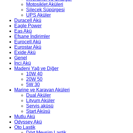
Motosiklet Aküleri
Silecek Süpürgesi
UPS Aküler
Duracell Akü
Eagle Power
Eas Akü
Efsane İndirimler
Eurocell Akü
Eurostar Akü
Exide Akü
Genel
İnci Akü
Madeni Yağ ve Diğer
10W 40
20W 50
5W 30
Marine ve Karavan Aküleri
Dual Aküler
Lityum Aküler
Servis aküsü
Start Aküsü
Mutlu Akü
Odyssey Akü
Oto Lastik
Dört Mevsim Lastik