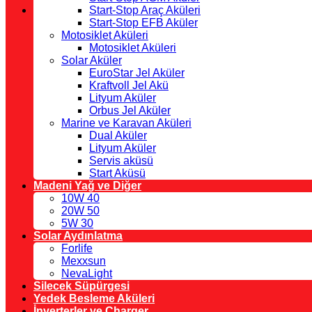
Start-Stop Araç Aküleri
Start-Stop EFB Aküler
Motosiklet Aküleri
Motosiklet Aküleri
Solar Aküler
EuroStar Jel Aküler
Kraftvoll Jel Akü
Lityum Aküler
Orbus Jel Aküler
Marine ve Karavan Aküleri
Dual Aküler
Lityum Aküler
Servis aküsü
Start Aküsü
Madeni Yağ ve Diğer
10W 40
20W 50
5W 30
Solar Aydınlatma
Forlife
Mexxsun
NevaLight
Silecek Süpürgesi
Yedek Besleme Aküleri
İnverterler ve Charger