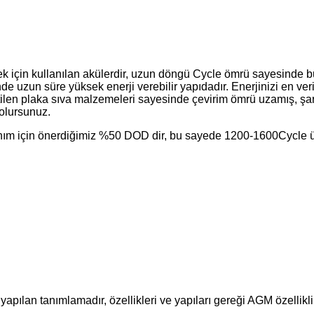
emek için kullanılan akülerdir, uzun döngü Cycle ömrü sayesinde b
nde uzun süre yüksek enerji verebilir yapıdadır. Enerjinizi en ve
tilen plaka sıva malzemeleri sayesinde çevirim ömrü uzamış, şar
olursunuz.
nım için önerdiğimiz %50 DOD dir, bu sayede 1200-1600Cycle ü
yapılan tanımlamadır, özellikleri ve yapıları gereği AGM özellikli