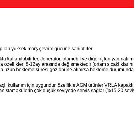
yapıları yüksek marş çevrim gücüne sahiptirler.
kla kullanılabilirler, Jeneratör, otomobil ve diğer içten yanmalı m
a özellikleri 8-12ay arasında değişmektedir (ortam sıcaklıkları
nda uzun bekleme süresi göz önüne alınırsa bekleme durumunda (
ı kullanım için uygundur, özellikle AGM ürünler VRLA kapaklı o
 start akülerin çok düşük seviyede servis sağlar (%15-20 sevi