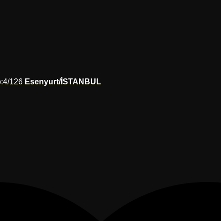
o:4/126
Esenyurt/İSTANBUL