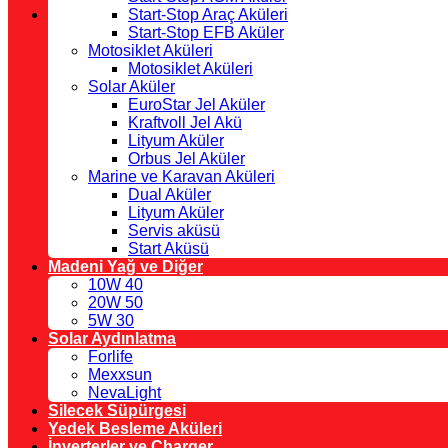
Start-Stop Araç Aküleri
Start-Stop EFB Aküler
Motosiklet Aküleri
Motosiklet Aküleri
Solar Aküler
EuroStar Jel Aküler
Kraftvoll Jel Akü
Lityum Aküler
Orbus Jel Aküler
Marine ve Karavan Aküleri
Dual Aküler
Lityum Aküler
Servis aküsü
Start Aküsü
Madeni Yağ ve Diğer
10W 40
20W 50
5W 30
Solar Aydınlatma
Forlife
Mexxsun
NevaLight
Silecek Süpürgesi
Yedek Besleme Aküleri
İnverterler ve Charger