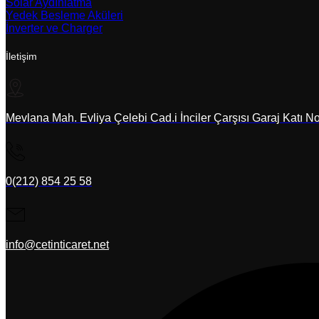
Solar Aydınlatma
Yedek Besleme Aküleri
İnverter ve Charger
İletişim
Mevlana Mah. Evliya Çelebi Cad.i İnciler Çarşısı Garaj Katı N
0(212) 854 25 58
info@cetinticaret.net