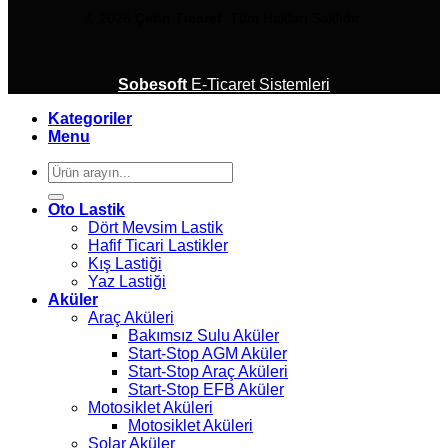
© 2026
Çetin Ticaret
Tüm Hakları Saklıdır.
Sobesoft
E-Ticaret Sistemleri
Kategoriler
Menu
Ara:
Oto Lastik
Dört Mevsim Lastik
Hafif Ticari Lastikler
Kış Lastiği
Yaz Lastiği
Aküler
Araç Aküleri
Bakımsız Sulu Aküler
Start-Stop AGM Aküler
Start-Stop Araç Aküleri
Start-Stop EFB Aküler
Motosiklet Aküleri
Motosiklet Aküleri
Solar Aküler