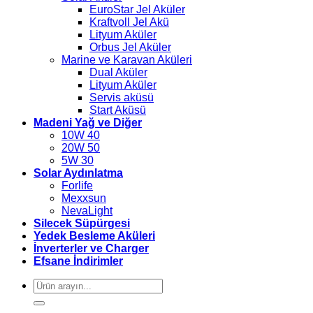
EuroStar Jel Aküler
Kraftvoll Jel Akü
Lityum Aküler
Orbus Jel Aküler
Marine ve Karavan Aküleri
Dual Aküler
Lityum Aküler
Servis aküsü
Start Aküsü
Madeni Yağ ve Diğer
10W 40
20W 50
5W 30
Solar Aydınlatma
Forlife
Mexxsun
NevaLight
Silecek Süpürgesi
Yedek Besleme Aküleri
İnverterler ve Charger
Efsane İndirimler
Ara: