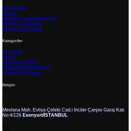
Hakkımızda
İletişim
Mesafeli Satış Sözleşmesi
Gizlilik ve Güvenlik
İptal ve İade Şartları
Kategoriler
Oto Lastik
Aküler
Solar Aydınlatma
Yedek Besleme Aküleri
İnverter ve Charger
İletişim
Mevlana Mah. Evliya Çelebi Cad.i İnciler Çarşısı Garaj Katı
No:4/126
Esenyurt/İSTANBUL