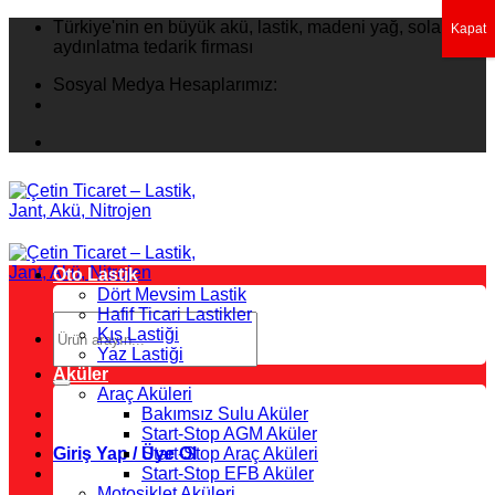
İçeriğe
Türkiye'nin en büyük akü, lastik, madeni yağ, solar
Kapat
atla
aydınlatma tedarik firması
Sosyal Medya Hesaplarımız:
Oto Lastik
Dört Mevsim Lastik
Hafif Ticari Lastikler
Ara:
Kış Lastiği
Yaz Lastiği
Aküler
Araç Aküleri
Bakımsız Sulu Aküler
Start-Stop AGM Aküler
Giriş Yap / Üye Ol
Start-Stop Araç Aküleri
Start-Stop EFB Aküler
Motosiklet Aküleri