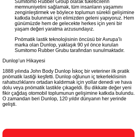
Sumitomo Rubber Group olarak tüketicilerin
memnuniyetini sağlamak, tüm insanların yaşamını
zenginleştirmek ve böylece toplumun sürekli gelişimine
katkıda bulunmak için elimizden geleni yapıyoruz. Hem
günümüzde hem de gelecekte herkes için yeni bir
yaşam değeri yaratma arzusundayız.
Pnömatik lastik teknolojisinin öncüsü bir Avrupa’lı
marka olan Dunlop, yaklaşık 90 yıl önce kurulan
Sumitomo Rubber Grubu tarafından sunulmaktadır.
Dunlop’un Hikayesi
1888 yılında John Body Dunlop İskoç bir veteriner ilk pratik
pnömatik lastiği keşfetti. Dunlop oğlunun iç tekerleklisinin
rahatsızlıklarını ortadan kaldırmak için yollar denedi ve hava
dolu veya pnömatik lastikle çıkageldi. Bu dikkate değer yeni
fikir çağdaş otomobil toplumunun gelişimine katkıda bulundu.
O zamandan beri Dunlop, 120 yıldır dünyanın her yerinde
gelişti.