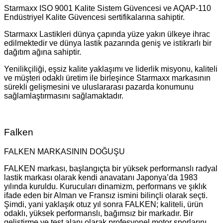
Starmaxx ISO 9001 Kalite Sistem Güvencesi ve AQAP-110
Endüstriyel Kalite Güvencesi sertifikalarına sahiptir.
Starmaxx Lastikleri dünya çapında yüze yakın ülkeye ihrac
edilmektedir ve dünya lastik pazarında geniş ve istikrarlı bir
dağıtım ağına sahiptir.
Yenilikçiliği, eşsiz kalite yaklaşımı ve liderlik misyonu, kaliteli
ve müşteri odaklı üretim ile birleşince Starmaxx markasının
sürekli gelişmesini ve uluslararası pazarda konumunu
sağlamlaştırmasını sağlamaktadır.
Falken
FALKEN MARKASININ DOĞUŞU
FALKEN markası, başlangıçta bir yüksek performanslı radyal
lastik markası olarak kendi anavatanı Japonya’da 1983
yılında kuruldu. Kurucuları dinamizm, performans ve şıklık
ifade eden bir Alman ve Fransız ismini bilinçli olarak seçti.
Şimdi, yani yaklaşık otuz yıl sonra FALKEN; kaliteli, ürün
odaklı, yüksek performanslı, bağımsız bir markadır. Bir
geliştirme ve test alanı olarak profesyonel motor sporlarını