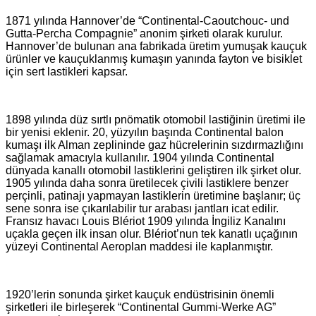
1871 yılında Hannover’de “Continental-Caoutchouc- und
Gutta-Percha Compagnie” anonim şirketi olarak kurulur.
Hannover’de bulunan ana fabrikada üretim yumuşak kauçuk
ürünler ve kauçuklanmış kumaşın yanında fayton ve bisiklet
için sert lastikleri kapsar.
1898 yılında düz sırtlı pnömatik otomobil lastiğinin üretimi ile
bir yenisi eklenir. 20, yüzyılın başında Continental balon
kumaşı ilk Alman zeplininde gaz hücrelerinin sızdırmazlığını
sağlamak amacıyla kullanılır. 1904 yılında Continental
dünyada kanallı otomobil lastiklerini geliştiren ilk şirket olur.
1905 yılında daha sonra üretilecek çivili lastiklere benzer
perçinli, patinajı yapmayan lastiklerin üretimine başlanır; üç
sene sonra ise çıkarılabilir tur arabası jantları icat edilir.
Fransız havacı Louis Blériot 1909 yılında İngiliz Kanalını
uçakla geçen ilk insan olur. Blériot’nun tek kanatlı uçağının
yüzeyi Continental Aeroplan maddesi ile kaplanmıştır.
1920’lerin sonunda şirket kauçuk endüstrisinin önemli
şirketleri ile birleşerek “Continental Gummi-Werke AG”