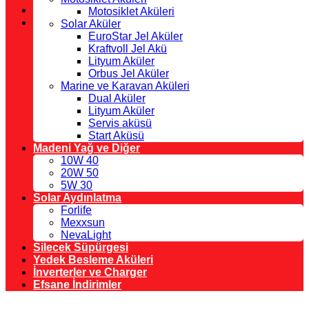
Motosiklet Aküleri
Solar Aküler
EuroStar Jel Aküler
Kraftvoll Jel Akü
Lityum Aküler
Orbus Jel Aküler
Marine ve Karavan Aküleri
Dual Aküler
Lityum Aküler
Servis aküsü
Start Aküsü
Madeni Yağ ve Diğer
10W 40
20W 50
5W 30
Solar Aydınlatma
Forlife
Mexxsun
NevaLight
Silecek Süpürgesi
Yedek Besleme Aküleri
İnverterler ve Charger
Efsane İndirimler