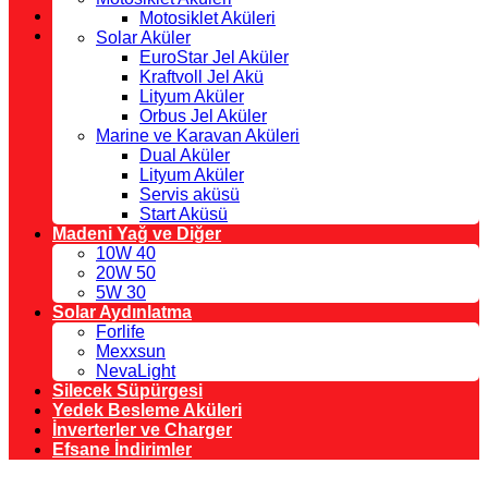
Motosiklet Aküleri
Solar Aküler
EuroStar Jel Aküler
Kraftvoll Jel Akü
Lityum Aküler
Orbus Jel Aküler
Marine ve Karavan Aküleri
Dual Aküler
Lityum Aküler
Servis aküsü
Start Aküsü
Madeni Yağ ve Diğer
10W 40
20W 50
5W 30
Solar Aydınlatma
Forlife
Mexxsun
NevaLight
Silecek Süpürgesi
Yedek Besleme Aküleri
İnverterler ve Charger
Efsane İndirimler