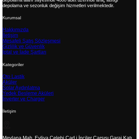
depolama ve sezonluk değişim hizmetleri verilmektedir.
Kurumsal
Hakkımızda
İletişim
Mesafeli Satış Sözleşmesi
Gizlilik ve Güvenlik
İptal ve İade Şartları
Kategoriler
Oto Lastik
Aküler
Solar Aydınlatma
Yedek Besleme Aküleri
İnverter ve Charger
İletişim
Mevlana Mah. Evliya Çelebi Cad.i İnciler Çarşısı Garaj Katı