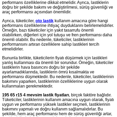
performans özelliklerine dikkat etmelidir. Ayrıca, lastiklerin
doğru bir şekilde bakımı ve değiştirilmesi, sürüş güvenliği ve
araç performansı açısından önemlidir.
Ayrıca, tüketiciler,
oto lastik
kullanım amacına göre hangi
performans özelliklerine ihtiyaç duyduklarını belirlemelidirler.
Örneğin, bazı tüketiciler için yakıt tasarrufu önemli
olabilirken, diğerleri için yol tutuşu ve fren performansı daha
önemli olabilir. Bu nedenle, tüketiciler, lastiklerinin
performansını artıran özelliklere sahip lastikleri tercih
etmelidirler.
Bununla birlikte, tüketicilerin fiyatı düşürmek için lastikleri
yanlış kullanması da önemli bir sorundur. Örneğin, tüketiciler
lastiklerin hava basıncını doğru bir şekilde
ayarlamadıklarında, lastiklerin ömrü kısalmakta ve
performansı düşmektedir. Bu nedenle, tüketiciler, lastiklerinin
bakımını yaparken, lastiklerinin özelliklerine uygun olarak
kullanmaları gerekmektedir.
195 65 r15 4 mevsim lastik fiyatları
, birçok faktöre bağlıdır.
Tüketiciler, lastiklerinin kullanım amacına uygun olarak, fiyatı
uygun ve performansı yüksek lastikler seçmeli, lastiklerinin
bakımını yapmalı ve doğru kullanım sağlamalıdırlar. Bu
şekilde, hem araç performansı hem de sürüş güvenliği artar,