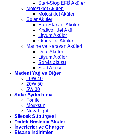
Start-Stop EFB Aküler
Motosiklet Aküleri
Motosiklet Aküleri
Solar Aküler
EuroStar Jel Aküler
Kraftvoll Jel Akü
Lityum Aküler
Orbus Jel Aküler
Marine ve Karavan Aküleri
Dual Aküler
Lityum Aküler
Servis aküsü
Start Aküsü
Madeni Yağ ve Diğer
10W 40
20W 50
5W 30
Solar Aydınlatma
Forlife
Mexxsun
NevaLight
Silecek Süpürgesi
Yedek Besleme Aküleri
İnverterler ve Charger
Efsane İndirimler