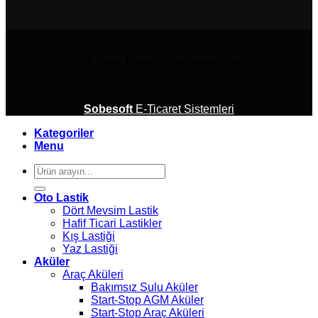
© 2026
Çetin Ticaret
Tüm Hakları Saklıdır.
Sobesoft
E-Ticaret Sistemleri
Kategoriler
Menu
Ara:
Oto Lastik
Dört Mevsim Lastik
Hafif Ticari Lastikler
Kış Lastiği
Yaz Lastiği
Aküler
Araç Aküleri
Bakımsız Sulu Aküler
Start-Stop AGM Aküler
Start-Stop Araç Aküleri