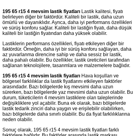
195 65 r15 4 mevsim lastik fiyatları
Lastik kalitesi, fiyatı
belirleyen diğer bir faktördür. Kaliteli bir lastik, daha uzun
ömürlü ve dayanıklıdır. Ayrıca, daha iyi performans özellikleri
ve sürüş konforu sağlar. Kaliteli bir lastiğin fiyatı, daha düşük
kaliteli bir lastiğin fiyatından daha yüksek olabilir.
Lastiklerin performans özellikleri, fiyatı etkileyen diğer bir
faktördür. Örneğin, daha iyi bir sürüş konforu sağlayan, daha
az yuvarlanma direncine sahip ve daha sessiz bir lastik,
daha pahalı olabilir. Bu özellikler, lastik üreticileri tarafından
sağlanan teknolojilere, tasarımlara ve malzemelere bağlıdır.
195 65 r15 4 mevsim lastik fiyatları
Hava koşulları ve
bölgesel farklılıklar da lastik fiyatlarını etkileyen faktörler
arasındadır. Bazı bölgelerde kış mevsimi daha uzun
sürerken, bazı bölgelerde yaz mevsimi daha uzun olabilir. Bu
durum, tüketicilerin 4 mevsim lastiklere olan taleplerinde
değişikliklere yol açabilir. Buna ek olarak, bazı bölgelerde
lastik tedarik zinciri daha yaygın ve erişilebilir olabilirken,
bazı bölgelerde daha sınırlı olabilir. Bu da fiyat farklılıklarına
neden olabilir.
Sonuç olarak, 195 65 r15 4 mevsim lastik fiyatları farklı
faktörlere bağlıdır. Bu faktörler arasında lastik markası,