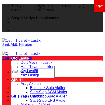
İçeriğe
Türkiye'nin en büyük akü, lastik, madeni yağ, solar
Kapat
atla
aydınlatma tedarik firması
Sosyal Medya Hesaplarımız:
Oto Lastik
Dört Mevsim Lastik
Hafif Ticari Lastikler
Ara:
Kış Lastiği
Yaz Lastiği
Aküler
Araç Aküleri
Bakımsız Sulu Aküler
Start-Stop AGM Aküler
Giriş Yap / Üye Ol
Start-Stop Araç Aküleri
Start-Stop EFB Aküler
Motosiklet Aküleri