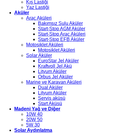
Kış Lastiği
Yaz Lastiği
Aküler
Araç Aküleri
Bakımsız Sulu Aküler
Start-Stop AGM Aküler
Start-Stop Araç Aküleri
Start-Stop EFB Aküler
Motosiklet Aküleri
Motosiklet Aküleri
Solar Aküler
EuroStar Jel Aküler
Kraftvoll Jel Akü
Lityum Aküler
Orbus Jel Aküler
Marine ve Karavan Aküleri
Dual Aküler
Lityum Aküler
Servis aküsü
Start Aküsü
Madeni Yağ ve Diğer
10W 40
20W 50
5W 30
Solar Aydınlatma