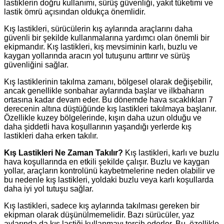
lastiklerin doğru kullanımı, sürüş güvenliği, yakıt tüketimi ve
lastik ömrü açısından oldukça önemlidir.
Kış lastikleri, sürücülerin kış aylarında araçlarını daha
güvenli bir şekilde kullanmalarına yardımcı olan önemli bir
ekipmandır. Kış lastikleri, kış mevsiminin karlı, buzlu ve
kaygan yollarında aracın yol tutuşunu arttırır ve sürüş
güvenliğini sağlar.
Kış lastiklerinin takılma zamanı, bölgesel olarak değişebilir,
ancak genellikle sonbahar aylarında başlar ve ilkbaharın
ortasına kadar devam eder. Bu dönemde hava sıcaklıkları 7
derecenin altına düştüğünde kış lastikleri takılmaya başlanır.
Özellikle kuzey bölgelerinde, kışın daha uzun olduğu ve
daha şiddetli hava koşullarının yaşandığı yerlerde kış
lastikleri daha erken takılır.
Kış Lastikleri Ne Zaman Takılır?
Kış lastikleri, karlı ve buzlu
hava koşullarında en etkili şekilde çalışır. Buzlu ve kaygan
yollar, araçların kontrolünü kaybetmelerine neden olabilir ve
bu nedenle kış lastikleri, yoldaki buzlu veya karlı koşullarda
daha iyi yol tutuşu sağlar.
Kış lastikleri, sadece kış aylarında takılması gereken bir
ekipman olarak düşünülmemelidir. Bazı sürücüler, yaz
aylarında da kış lastiği kullanmayı tercih ederler. Bu, özellikle