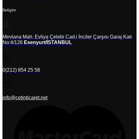
İletişim
Mevlana Mah. Evliya Çelebi Cad.i İnciler Çarşısı Garaj Katı
No:4/126
Esenyurt/İSTANBUL
0(212) 854 25 58
info@cetinticaret.net