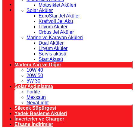
Motosiklet Aküleri
Solar Aküler
EuroStar Jel Aküler
Kraftvoll Jel Akü
Lityum Aküler
Orbus Jel Aküler
Marine ve Karavan Aküleri
Dual Aküler
Lityum Aküler
Servis aküsü
Start Aküsü
Madeni Yağ ve Diğer
10W 40
20W 50
5W 30
Solar Aydınlatma
Forlife
Mexxsun
NevaLight
Silecek Süpürgesi
Yedek Besleme Aküleri
İnverterler ve Charger
Efsane İndirimler