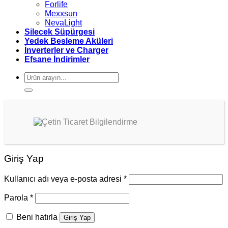
Forlife
Mexxsun
NevaLight
Silecek Süpürgesi
Yedek Besleme Aküleri
İnverterler ve Charger
Efsane İndirimler
Ara:
Giriş Yap
Kullanıcı adı veya e-posta adresi
*
Parola
*
Beni hatırla
Giriş Yap