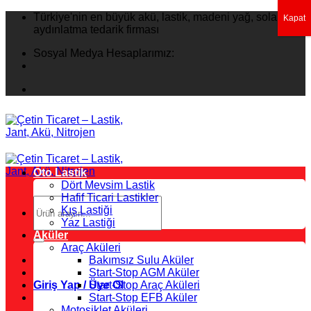
İçeriğe
Türkiye'nin en büyük akü, lastik, madeni yağ, solar
Kapat
atla
aydınlatma tedarik firması
Sosyal Medya Hesaplarımız:
Oto Lastik
Dört Mevsim Lastik
Hafif Ticari Lastikler
Ara:
Kış Lastiği
Yaz Lastiği
Aküler
Araç Aküleri
Bakımsız Sulu Aküler
Start-Stop AGM Aküler
Giriş Yap / Üye Ol
Start-Stop Araç Aküleri
Start-Stop EFB Aküler
Motosiklet Aküleri