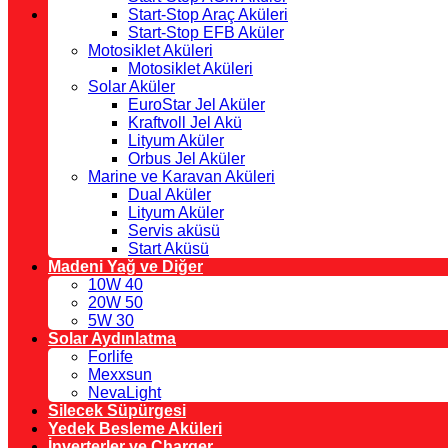
Start-Stop Araç Aküleri
Start-Stop EFB Aküler
Motosiklet Aküleri
Motosiklet Aküleri
Solar Aküler
EuroStar Jel Aküler
Kraftvoll Jel Akü
Lityum Aküler
Orbus Jel Aküler
Marine ve Karavan Aküleri
Dual Aküler
Lityum Aküler
Servis aküsü
Start Aküsü
Madeni Yağ ve Diğer
10W 40
20W 50
5W 30
Solar Aydınlatma
Forlife
Mexxsun
NevaLight
Silecek Süpürgesi
Yedek Besleme Aküleri
İnverterler ve Charger