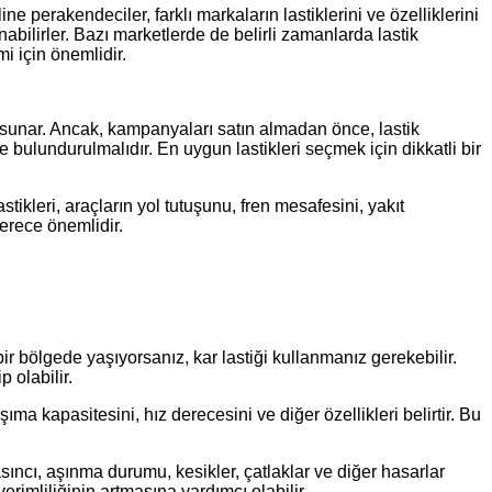
ine perakendeciler, farklı markaların lastiklerini ve özelliklerini
abilirler. Bazı marketlerde de belirli zamanlarda lastik
i için önemlidir.
atı sunar. Ancak, kampanyaları satın almadan önce, lastik
 bulundurulmalıdır. En uygun lastikleri seçmek için dikkatli bir
stikleri, araçların yol tutuşunu, fren mesafesini, yakıt
derece önemlidir.
 bir bölgede yaşıyorsanız, kar lastiği kullanmanız gerekebilir.
p olabilir.
şıma kapasitesini, hız derecesini ve diğer özellikleri belirtir. Bu
asıncı, aşınma durumu, kesikler, çatlaklar ve diğer hasarlar
rimliliğinin artmasına yardımcı olabilir.