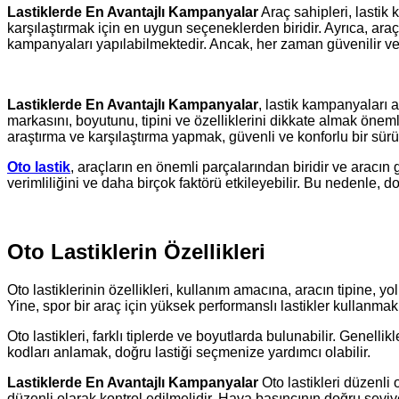
Lastiklerde En Avantajlı Kampanyalar
Araç sahipleri, lastik k
karşılaştırmak için en uygun seçeneklerden biridir. Ayrıca, araç
kampanyaları yapılabilmektedir. Ancak, her zaman güvenilir ve ka
Lastiklerde En Avantajlı Kampanyalar
, lastik kampanyaları a
markasını, boyutunu, tipini ve özelliklerini dikkate almak önem
araştırma ve karşılaştırma yapmak, güvenli ve konforlu bir sürüş
Oto lastik
, araçların en önemli parçalarından biridir ve aracın g
verimliliğini ve daha birçok faktörü etkileyebilir. Bu nedenle,
Oto Lastiklerin Özellikleri
Oto lastiklerinin özellikleri, kullanım amacına, aracın tipine, y
Yine, spor bir araç için yüksek performanslı lastikler kullanmak, 
Oto lastikleri, farklı tiplerde ve boyutlarda bulunabilir. Genellik
kodları anlamak, doğru lastiği seçmenize yardımcı olabilir.
Lastiklerde En Avantajlı Kampanyalar
Oto lastikleri düzenli 
düzenli olarak kontrol edilmelidir. Hava basıncının doğru seviy