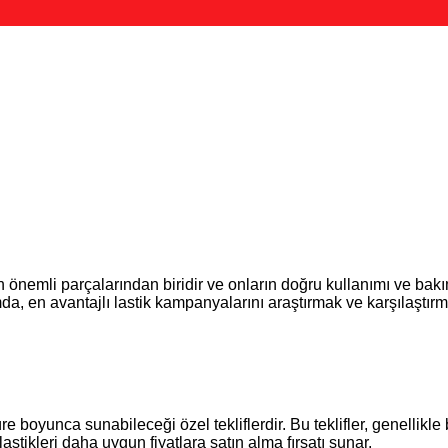
n önemli parçalarından biridir ve onların doğru kullanımı ve bakı
mda, en avantajlı lastik kampanyalarını araştırmak ve karşılaştırm
e boyunca sunabileceği özel tekliflerdir. Bu teklifler, genellikle beli
stikleri daha uygun fiyatlara satın alma fırsatı sunar.