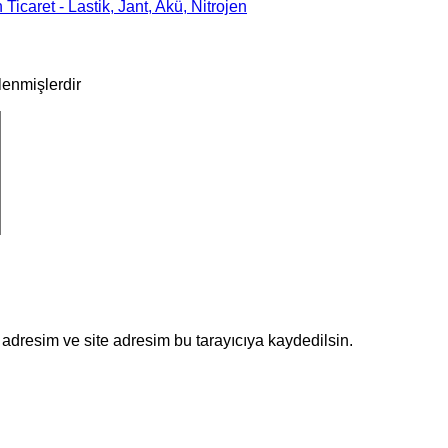
 Ticaret - Lastik, Jant, Akü, Nitrojen
tlenmişlerdir
adresim ve site adresim bu tarayıcıya kaydedilsin.