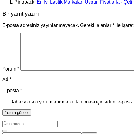
Pingback:
En İyi Lastik Markaları Uygun Fiyatlarla - Çetin
Bir yanıt yazın
E-posta adresiniz yayınlanmayacak.
Gerekli alanlar
*
ile işare
Yorum
*
Ad
*
E-posta
*
Daha sonraki yorumlarımda kullanılması için adım, e-posta 