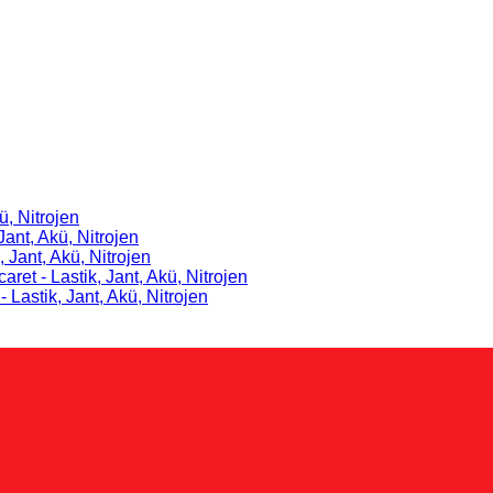
ü, Nitrojen
Jant, Akü, Nitrojen
, Jant, Akü, Nitrojen
caret - Lastik, Jant, Akü, Nitrojen
- Lastik, Jant, Akü, Nitrojen