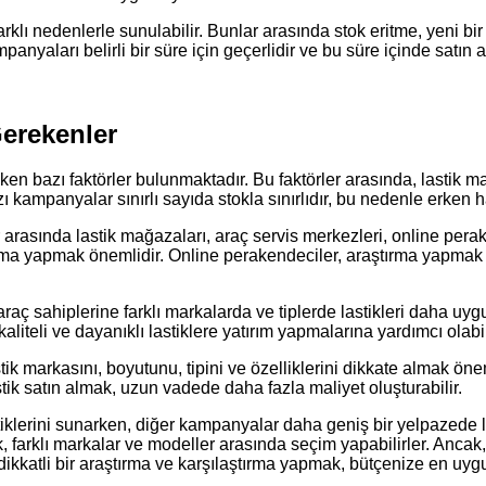
klı nedenlerle sunulabilir. Bunlar arasında stok eritme, yeni bir 
panyaları belirli bir süre için geçerlidir ve bu süre içinde satın
erekenler
azı faktörler bulunmaktadır. Bu faktörler arasında, lastik markası,
 kampanyalar sınırlı sayıda stokla sınırlıdır, bu nedenle erken 
r arasında lastik mağazaları, araç servis merkezleri, online pera
rma yapmak önemlidir. Online perakendeciler, araştırma yapmak 
raç sahiplerine farklı markalarda ve tiplerde lastikleri daha uygu
liteli ve dayanıklı lastiklere yatırım yapmalarına yardımcı olabil
tik markasını, boyutunu, tipini ve özelliklerini dikkate almak ö
tik satın almak, uzun vadede daha fazla maliyet oluşturabilir.
tiklerini sunarken, diğer kampanyalar daha geniş bir yelpazede las
k, farklı markalar ve modeller arasında seçim yapabilirler. Ancak,
kkatli bir araştırma ve karşılaştırma yapmak, bütçenize en uygun 