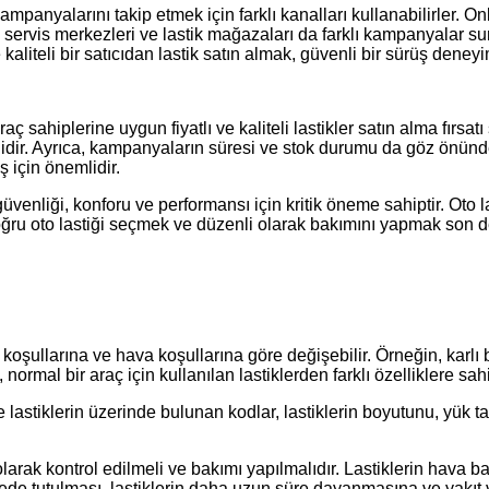
ampanyalarını takip etmek için farklı kanalları kullanabilirler. Onl
 servis merkezleri ve lastik mağazaları da farklı kampanyalar sun
liteli bir satıcıdan lastik satın almak, güvenli bir sürüş deneyim
raç sahiplerine uygun fiyatlı ve kaliteli lastikler satın alma fırs
lidir. Ayrıca, kampanyaların süresi ve stok durumu da göz önünde
 için önemlidir.
üvenliği, konforu ve performansı için kritik öneme sahiptir. Oto la
 doğru oto lastiği seçmek ve düzenli olarak bakımını yapmak son 
ol koşullarına ve hava koşullarına göre değişebilir. Örneğin, karlı
normal bir araç için kullanılan lastiklerden farklı özelliklere sahi
le lastiklerin üzerinde bulunan kodlar, lastiklerin boyutunu, yük ta
olarak kontrol edilmeli ve bakımı yapılmalıdır. Lastiklerin hava b
ede tutulması, lastiklerin daha uzun süre dayanmasına ve yakıt ve