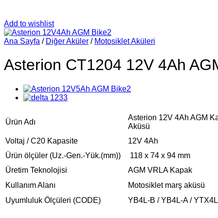
Add to wishlist
Ana Sayfa
/
Diğer Aküler
/
Motosiklet Aküleri
Asterion CT1204 12V 4Ah AGM
Asterion 12V 4Ah AGM Kap
Ürün Adı
Aküsü
Voltaj / C20 Kapasite
12V 4Ah
Ürün ölçüler (Uz.-Gen.-Yük.(mm))
118 x 74 x 94 mm
Üretim Teknolojisi
AGM VRLA Kapak
Kullanım Alanı
Motosiklet marş aküsü
Uyumluluk Ölçüleri (CODE)
YB4L-B / YB4L-A / YTX4