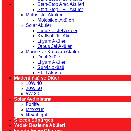
Start-Stop Araç Aküleri
Start-Stop EFB Aküler
Motosiklet Aküleri
Motosiklet Aküleri
Solar Aküler
EuroStar Jel Aküler
Kraftvoll Jel Akü
Lityum Aküler
Orbus Jel Aküler
Marine ve Karavan Aküleri
Dual Aküler
Lityum Aküler
Servis aküsü
Start Aküsü
Madeni Yağ ve Diğer
10W 40
20W 50
5W 30
Solar Aydınlatma
Forlife
Mexxsun
NevaLight
Silecek Süpürgesi
Yedek Besleme Aküleri
İnverterler ve Charger