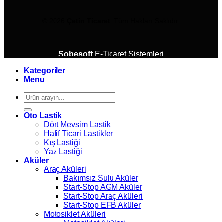
© 2026
Çetin Ticaret
Tüm Hakları Saklıdır.
Sobesoft
E-Ticaret Sistemleri
Kategoriler
Menu
Ara:
Oto Lastik
Dört Mevsim Lastik
Hafif Ticari Lastikler
Kış Lastiği
Yaz Lastiği
Aküler
Araç Aküleri
Bakımsız Sulu Aküler
Start-Stop AGM Aküler
Start-Stop Araç Aküleri
Start-Stop EFB Aküler
Motosiklet Aküleri