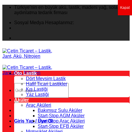
İçeriğe
Türkiye'nin en büyük akü, lastik, madeni yağ, solar
Kapat
atla
aydınlatma tedarik firması
Sosyal Medya Hesaplarımız:
Oto Lastik
Dört Mevsim Lastik
Hafif Ticari Lastikler
Ara:
Kış Lastiği
Yaz Lastiği
Aküler
Araç Aküleri
Bakımsız Sulu Aküler
Start-Stop AGM Aküler
Giriş Yap / Üye Ol
Start-Stop Araç Aküleri
Start-Stop EFB Aküler
Motosiklet Aküleri