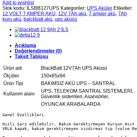
Add to wishlist
Stok kodu:
ILSBB127UPS
Kategoriler:
UPS Aküler
Etiketler:
12 VOLT 7 AMPER AKÜ
,
12V 7Ah akü
,
7 amper akü
,
7Ah
kuru akü
,
balckbatt akü
,
ups aküsü
Açıklama
Değerlendirmeler (0)
Taksit Tablosu
Ürün adı
BlackBatt 12V7Ah UPS Aküsü
Ölçüler
150x65x94
Ürün Tipi
BAKIMSIZ AKÜ UPS – SANTRAL
UPS, TELEKOM SANTRAL SİSTEMLERİ,
Kullanım alanı
Güvenlik sistemleri, Asansörler,
OYUNCAK ARABALARDA
Genel Özellikleri

Hızlı Şarz edilebilir, Bakım Gerektirmeyen Kurşun Asit 
VRLA kapak, bakım gerektirmeyen sızdırmaz tip (valve Re