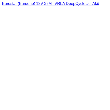
Eurostar (Euroone) 12V 33Ah VRLA DeepCycle Jel Akü