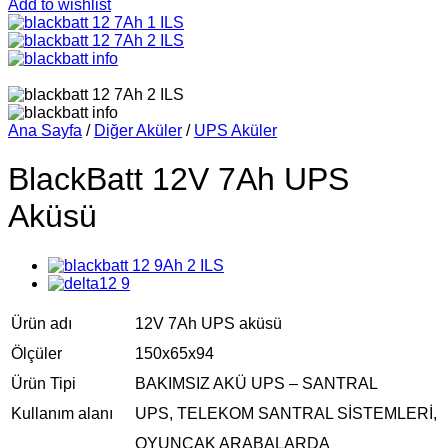
Add to wishlist
Ana Sayfa
/
Diğer Aküler
/
UPS Aküler
BlackBatt 12V 7Ah UPS
Aküsü
Ürün adı
12V 7Ah UPS aküsü
Ölçüler
150x65x94
Ürün Tipi
BAKIMSIZ AKÜ UPS – SANTRAL
Kullanım alanı
UPS, TELEKOM SANTRAL SİSTEMLERİ,
OYUNCAK ARABALARDA