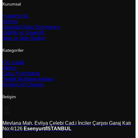
Kurumsal
Hakkımızda
İletişim
Mesafeli Satış Sözleşmesi
Gizlilik ve Güvenlik
İptal ve İade Şartları
Kategoriler
Oto Lastik
Aküler
Solar Aydınlatma
Yedek Besleme Aküleri
İnverter ve Charger
İletişim
Mevlana Mah. Evliya Çelebi Cad.i İnciler Çarşısı Garaj Katı
No:4/126
Esenyurt/İSTANBUL