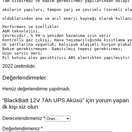
Tam sızdırmaz ve bakım gerektirmez yapılarından dolayı 
akülerin yapıları, tampon şarj ve çevrimli (sürekli ola
olduklarından ana ve acil enerji kaynağı olarak kullanı
Performans ve özellikler

AGM teknolojisi,

Çevrecidir, % 99'u yeniden kazanıma izin verir

Kontrollu gaz çıkışı, Hava taşımacılığında kısıtlama yo
UL şartlarına uygunluk; Kalsiyum alaşımlı kurşun plakal
Bakım gerektirmeyen. Damıtılmış tepesi gerektirmez;

Uzun servis ömrü; 

Pil kutusu alev geciktirici ABS plastikten yapılmıştır
2022 üretimlidir.
Değerlendirmeler
Henüz değerlendirme yapılmadı.
“BlackBatt 12V 7Ah UPS Aküsü” için yorum yapan
ilk kişi siz olun
Derecelendirmeniz
*
Değerlendirmeniz
*