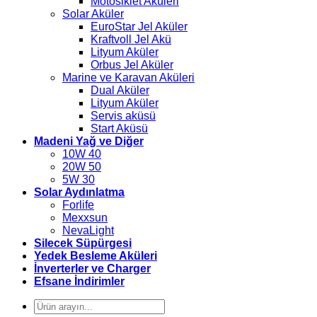
Motosiklet Aküleri
Solar Aküler
EuroStar Jel Aküler
Kraftvoll Jel Akü
Lityum Aküler
Orbus Jel Aküler
Marine ve Karavan Aküleri
Dual Aküler
Lityum Aküler
Servis aküsü
Start Aküsü
Madeni Yağ ve Diğer
10W 40
20W 50
5W 30
Solar Aydınlatma
Forlife
Mexxsun
NevaLight
Silecek Süpürgesi
Yedek Besleme Aküleri
İnverterler ve Charger
Efsane İndirimler
Ara: