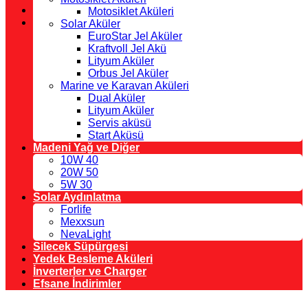
Motosiklet Aküleri
Solar Aküler
EuroStar Jel Aküler
Kraftvoll Jel Akü
Lityum Aküler
Orbus Jel Aküler
Marine ve Karavan Aküleri
Dual Aküler
Lityum Aküler
Servis aküsü
Start Aküsü
Madeni Yağ ve Diğer
10W 40
20W 50
5W 30
Solar Aydınlatma
Forlife
Mexxsun
NevaLight
Silecek Süpürgesi
Yedek Besleme Aküleri
İnverterler ve Charger
Efsane İndirimler