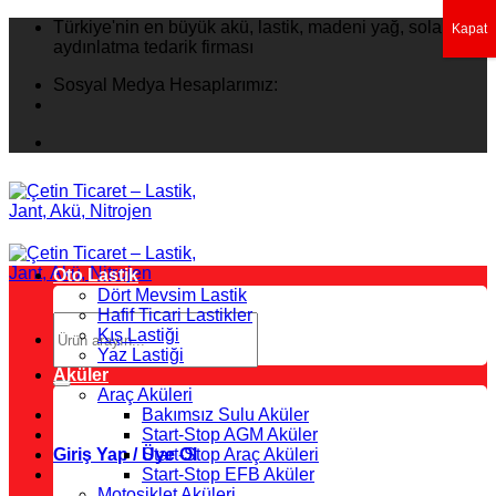
İçeriğe
Türkiye'nin en büyük akü, lastik, madeni yağ, solar
Kapat
atla
aydınlatma tedarik firması
Sosyal Medya Hesaplarımız:
Oto Lastik
Dört Mevsim Lastik
Hafif Ticari Lastikler
Ara:
Kış Lastiği
Yaz Lastiği
Aküler
Araç Aküleri
Bakımsız Sulu Aküler
Start-Stop AGM Aküler
Giriş Yap / Üye Ol
Start-Stop Araç Aküleri
Start-Stop EFB Aküler
Motosiklet Aküleri