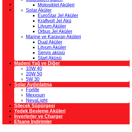
Motosiklet Aküleri
Solar Aküler
EuroStar Jel Aküler
Kraftvoll Jel Akü
Lityum Aküler
Orbus Jel Aküler
Marine ve Karavan Aküleri
Dual Aküler
Lityum Aküler
Servis aküsü
Start Aküsü
Madeni Yağ ve Diğer
10W 40
20W 50
5W 30
Solar Aydınlatma
Forlife
Mexxsun
NevaLight
Silecek Süpürgesi
Yedek Besleme Aküleri
İnverterler ve Charger
Efsane İndirimler