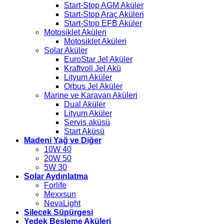
Start-Stop AGM Aküler
Start-Stop Araç Aküleri
Start-Stop EFB Aküler
Motosiklet Aküleri
Motosiklet Aküleri
Solar Aküler
EuroStar Jel Aküler
Kraftvoll Jel Akü
Lityum Aküler
Orbus Jel Aküler
Marine ve Karavan Aküleri
Dual Aküler
Lityum Aküler
Servis aküsü
Start Aküsü
Madeni Yağ ve Diğer
10W 40
20W 50
5W 30
Solar Aydınlatma
Forlife
Mexxsun
NevaLight
Silecek Süpürgesi
Yedek Besleme Aküleri