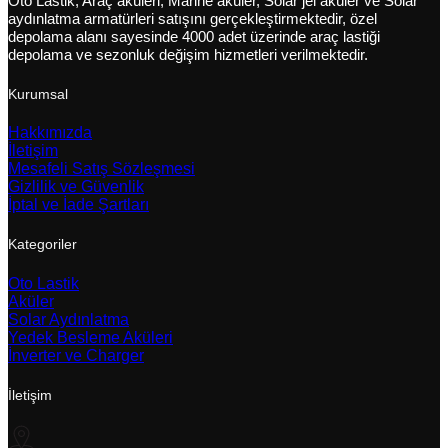
Oto Lastik, Araç aküleri, Marine aküler, Solar jel aküler ve Solar
aydınlatma armatürleri satışını gerçekleştirmektedir, özel
depolama alanı sayesinde 4000 adet üzerinde araç lastiği
depolama ve sezonluk değişim hizmetleri verilmektedir.
Kurumsal
Hakkımızda
İletişim
Mesafeli Satış Sözleşmesi
Gizlilik ve Güvenlik
İptal ve İade Şartları
Kategoriler
Oto Lastik
Aküler
Solar Aydınlatma
Yedek Besleme Aküleri
İnverter ve Charger
İletişim