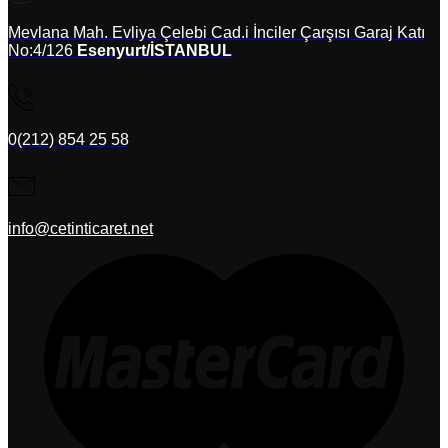
Mevlana Mah. Evliya Çelebi Cad.i İnciler Çarşısı Garaj Katı
No:4/126
Esenyurt/İSTANBUL
0(212) 854 25 58
info@cetinticaret.net