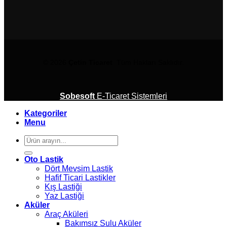
© 2026
Çetin Ticaret
Tüm Hakları Saklıdır.
Sobesoft
E-Ticaret Sistemleri
Kategoriler
Menu
Ara:
Oto Lastik
Dört Mevsim Lastik
Hafif Ticari Lastikler
Kış Lastiği
Yaz Lastiği
Aküler
Araç Aküleri
Bakımsız Sulu Aküler