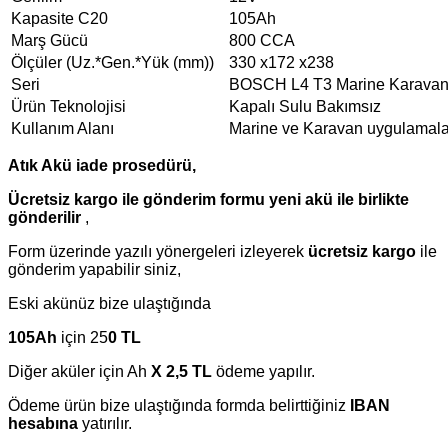
Kapasite C20
105Ah
Marş Gücü
800 CCA
Ölçüler (Uz.*Gen.*Yük (mm))
330 x172 x238
Seri
BOSCH L4 T3 Marine Karava
Ürün Teknolojisi
Kapalı Sulu Bakımsız
Kullanım Alanı
Marine ve Karavan uygulamala
Atık Akü iade prosedürü,
Ücretsiz kargo ile gönderim formu yeni akü ile birlikte
gönderilir
,
Form üzerinde yazılı yönergeleri izleyerek
ücretsiz kargo
ile
gönderim yapabilir siniz,
Eski akünüz bize ulaştığında
105Ah
için 25
0 TL
Diğer aküler için Ah
X 2,5 TL
ödeme yapılır.
Ödeme ürün bize ulaştığında formda belirttiğiniz
IBAN
hesabına
yatırılır.