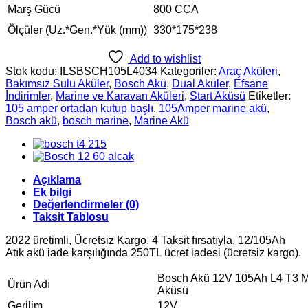
Marş Gücü
800 CCA
Ölçüler (Uz.*Gen.*Yük (mm))
330*175*238
Add to wishlist
Stok kodu:
ILSBSCH105L4034
Kategoriler:
Araç Aküleri
,
Bakımsız Sulu Aküler
,
Bosch Akü
,
Dual Aküler
,
Efsane
İndirimler
,
Marine ve Karavan Aküleri
,
Start Aküsü
Etiketler:
105 amper ortadan kutup başlı
,
105Amper marine akü
,
Bosch akü
,
bosch marine
,
Marine Akü
Açıklama
Ek bilgi
Değerlendirmeler (0)
Taksit Tablosu
2022 üretimli, Ücretsiz Kargo, 4 Taksit fırsatıyla, 12/105Ah
Atık akü iade karşılığında 250TL ücret iadesi (ücretsiz kargo).
Bosch Akü 12V 105Ah L4 T3 M
Ürün Adı
Aküsü
Gerilim
12V