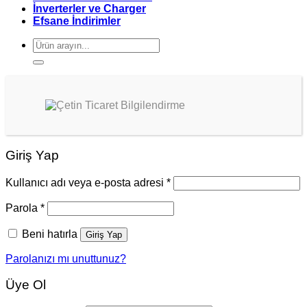
İnverterler ve Charger
Efsane İndirimler
Ara:
Giriş Yap
Kullanıcı adı veya e-posta adresi
*
Parola
*
Beni hatırla
Giriş Yap
Parolanızı mı unuttunuz?
Üye Ol