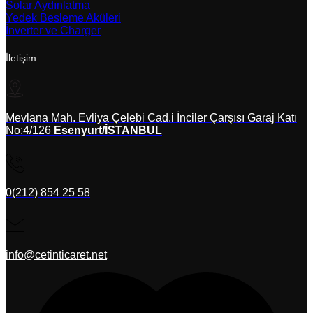
Solar Aydınlatma
Yedek Besleme Aküleri
İnverter ve Charger
İletişim
Mevlana Mah. Evliya Çelebi Cad.i İnciler Çarşısı Garaj Katı
No:4/126
Esenyurt/İSTANBUL
0(212) 854 25 58
info@cetinticaret.net