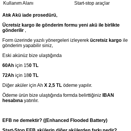
Kullanım Alanı
Start-stop araçlar
Atık Akü iade prosedürü,
Ücretsiz kargo ile gönderim formu yeni akü ile birlikte
gönderilir
,
Form üzerinde yazılı yönergeleri izleyerek
ücretsiz kargo
ile
gönderim yapabilir siniz,
Eski akünüz bize ulaştığında
60Ah
için 15
0 TL
72Ah
için 18
0 TL
Diğer aküler için Ah
X 2,5 TL
ödeme yapılır.
Ödeme ürün bize ulaştığında formda belirttiğiniz
IBAN
hesabına
yatırılır.
EFB ne demektir? ((Enhanced Flooded Battery)
Start-Stop EFB akülerin diğer akülerden farkı nedir?