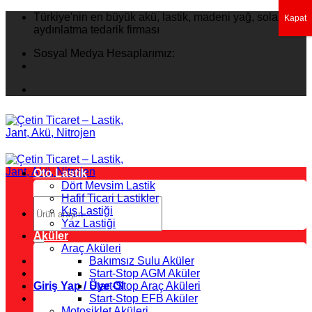
İçeriğe
Türkiye'nin en büyük akü, lastik, madeni yağ, solar
Kapat
atla
aydınlatma tedarik firması
Sosyal Medya Hesaplarımız:
Oto Lastik
Dört Mevsim Lastik
Hafif Ticari Lastikler
Ara:
Kış Lastiği
Yaz Lastiği
Aküler
Araç Aküleri
Bakımsız Sulu Aküler
Start-Stop AGM Aküler
Giriş Yap / Üye Ol
Start-Stop Araç Aküleri
Start-Stop EFB Aküler
Motosiklet Aküleri