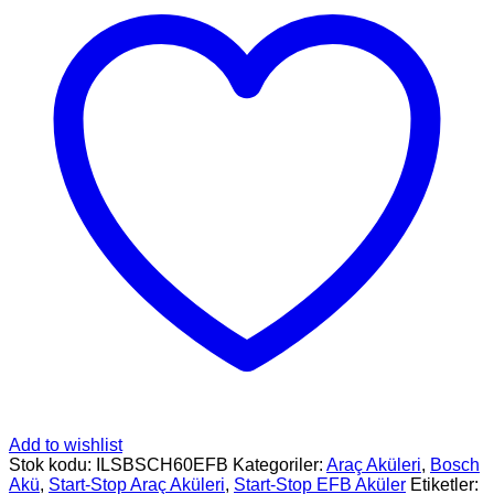
Add to wishlist
Stok kodu:
ILSBSCH60EFB
Kategoriler:
Araç Aküleri
,
Bosch
Akü
,
Start-Stop Araç Aküleri
,
Start-Stop EFB Aküler
Etiketler: