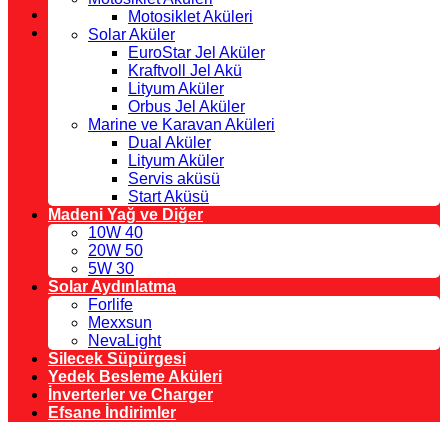
Motosiklet Aküleri
Solar Aküler
EuroStar Jel Aküler
Kraftvoll Jel Akü
Lityum Aküler
Orbus Jel Aküler
Marine ve Karavan Aküleri
Dual Aküler
Lityum Aküler
Servis aküsü
Start Aküsü
Madeni Yağ ve Diğer
10W 40
20W 50
5W 30
Solar Aydınlatma
Forlife
Mexxsun
NevaLight
Silecek Süpürgesi
Yedek Besleme Aküleri
İnverterler ve Charger
Efsane İndirimler