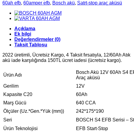
60ah efb
,
60amper efb
,
Bosch akü
,
Satrt-stop araç aküsü
Açıklama
Ek bilgi
Değerlendirmeler (0)
Taksit Tablosu
2022 üretimli, Ücretsiz Kargo, 4 Taksit fırsatıyla, 12/60Ah Atık
akü iade karşılığında 150TL ücret iadesi (ücretsiz kargo).
Bosch Akü 12V 60Ah S4 EF
Ürün Adı
Araç aküsü
Gerilim
12V
Kapasite C20
60Ah
Marş Gücü
640 CCA
Ölçüler (Uz.*Gen.*Yük (mm))
242*175*190
Seri
BOSCH S4 EFB Serisi – St
Ürün Teknolojisi
EFB Start-Stop