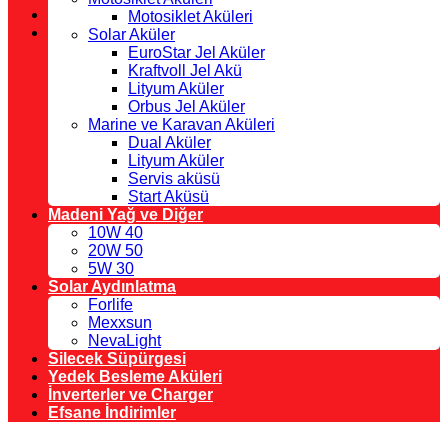
Motosiklet Aküleri
Solar Aküler
EuroStar Jel Aküler
Kraftvoll Jel Akü
Lityum Aküler
Orbus Jel Aküler
Marine ve Karavan Aküleri
Dual Aküler
Lityum Aküler
Servis aküsü
Start Aküsü
Madeni Yağ ve Diğer
10W 40
20W 50
5W 30
Solar Aydınlatma
Forlife
Mexxsun
NevaLight
Silecek Süpürgesi
Yedek Besleme Aküleri
İnverterler ve Charger
Efsane İndirimler