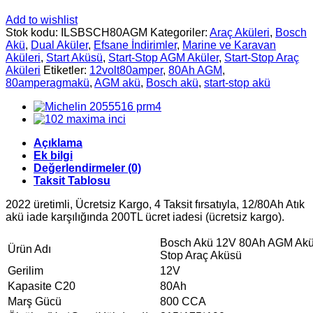
Add to wishlist
Stok kodu:
ILSBSCH80AGM
Kategoriler:
Araç Aküleri
,
Bosch
Akü
,
Dual Aküler
,
Efsane İndirimler
,
Marine ve Karavan
Aküleri
,
Start Aküsü
,
Start-Stop AGM Aküler
,
Start-Stop Araç
Aküleri
Etiketler:
12volt80amper
,
80Ah AGM
,
80amperagmakü
,
AGM akü
,
Bosch akü
,
start-stop akü
Açıklama
Ek bilgi
Değerlendirmeler (0)
Taksit Tablosu
2022 üretimli, Ücretsiz Kargo, 4 Taksit fırsatıyla, 12/80Ah Atık
akü iade karşılığında 200TL ücret iadesi (ücretsiz kargo).
Bosch Akü 12V 80Ah AGM Akü
Ürün Adı
Stop Araç Aküsü
Gerilim
12V
Kapasite C20
80Ah
Marş Gücü
800 CCA