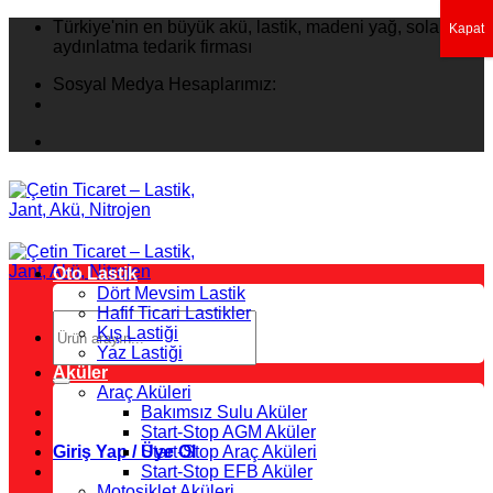
İçeriğe
Türkiye'nin en büyük akü, lastik, madeni yağ, solar
Kapat
atla
aydınlatma tedarik firması
Sosyal Medya Hesaplarımız:
Oto Lastik
Dört Mevsim Lastik
Hafif Ticari Lastikler
Ara:
Kış Lastiği
Yaz Lastiği
Aküler
Araç Aküleri
Bakımsız Sulu Aküler
Start-Stop AGM Aküler
Giriş Yap / Üye Ol
Start-Stop Araç Aküleri
Start-Stop EFB Aküler
Motosiklet Aküleri