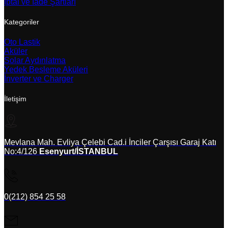
İptal ve İade Şartları
Kategoriler
Oto Lastik
Aküler
Solar Aydınlatma
Yedek Besleme Aküleri
İnverter ve Charger
İletişim
Mevlana Mah. Evliya Çelebi Cad.i İnciler Çarşısı Garaj Katı
No:4/126
Esenyurt/İSTANBUL
0(212) 854 25 58