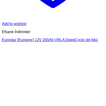
Add to wishlist
Efsane İndirimler
Eurostar (Euroone) 12V 200Ah VRLA DeepCycle Jel Akü