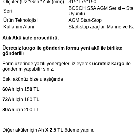
Ölçüler (Uz.*Gen.*Yük (mm))
315*175*190
BOSCH S5A AGM Serisi – Star
Seri
Uyumlu
Ürün Teknolojisi
AGM Start-Stop
Kullanım Alanı
Start-stop araçlar, Marine ve 
Atık Akü iade prosedürü,
Ücretsiz kargo ile gönderim formu yeni akü ile birlikte
gönderilir
,
Form üzerinde yazılı yönergeleri izleyerek
ücretsiz kargo
ile
gönderim yapabilir siniz,
Eski akünüz bize ulaştığında
60Ah
için 15
0 TL
72Ah
için 180
TL
80Ah
için 200
TL
Diğer aküler için Ah
X 2,5 TL
ödeme yapılır.