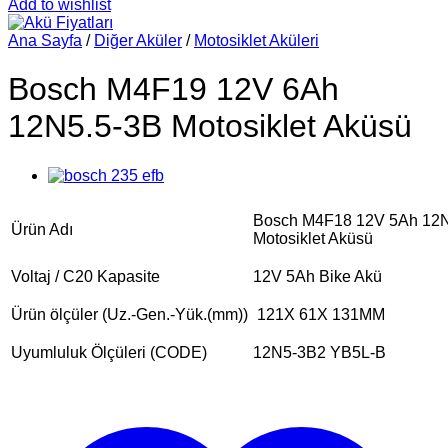
Add to wishlist
Ana Sayfa
/
Diğer Aküler
/
Motosiklet Aküleri
Bosch M4F19 12V 6Ah
12N5.5-3B Motosiklet Aküsü
Bosch M4F18 12V 5Ah 12
Ürün Adı
Motosiklet Aküsü
Voltaj / C20 Kapasite
12V 5Ah Bike Akü
Ürün ölçüler (Uz.-Gen.-Yük.(mm))
121X 61X 131MM
Uyumluluk Ölçüleri (CODE)
12N5-3B2 YB5L-B