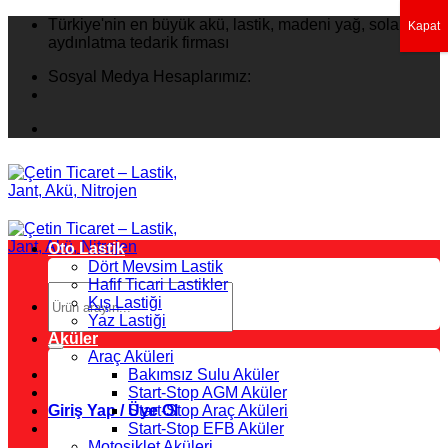
İçeriğe
Türkiye'nin en büyük akü, lastik, madeni yağ, solar
Kapat
atla
aydınlatma tedarik firması
Sosyal Medya Hesaplarımız:
Oto Lastik
Dört Mevsim Lastik
Hafif Ticari Lastikler
Ara:
Kış Lastiği
Yaz Lastiği
Aküler
Araç Aküleri
Bakımsız Sulu Aküler
Start-Stop AGM Aküler
Giriş Yap / Üye Ol
Start-Stop Araç Aküleri
Start-Stop EFB Aküler
Motosiklet Aküleri