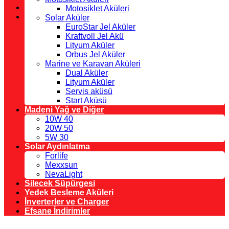
Motosiklet Aküleri
Solar Aküler
EuroStar Jel Aküler
Kraftvoll Jel Akü
Lityum Aküler
Orbus Jel Aküler
Marine ve Karavan Aküleri
Dual Aküler
Lityum Aküler
Servis aküsü
Start Aküsü
Madeni Yağ ve Diğer
10W 40
20W 50
5W 30
Solar Aydınlatma
Forlife
Mexxsun
NevaLight
Silecek Süpürgesi
Yedek Besleme Aküleri
İnverterler ve Charger
Efsane İndirimler