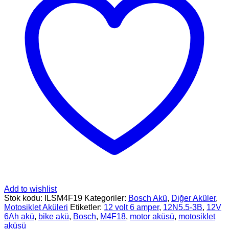
Add to wishlist
Stok kodu:
ILSM4F19
Kategoriler:
Bosch Akü
,
Diğer Aküler
,
Motosiklet Aküleri
Etiketler:
12 volt 6 amper
,
12N5.5-3B
,
12V
6Ah akü
,
bike akü
,
Bosch
,
M4F18
,
motor aküsü
,
motosiklet
aküsü