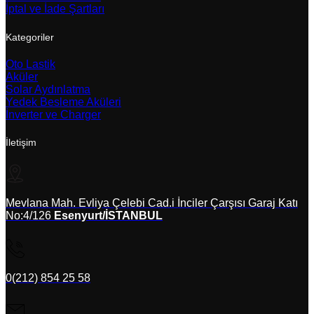
İptal ve İade Şartları
Kategoriler
Oto Lastik
Aküler
Solar Aydınlatma
Yedek Besleme Aküleri
İnverter ve Charger
İletişim
Mevlana Mah. Evliya Çelebi Cad.i İnciler Çarşısı Garaj Katı
No:4/126
Esenyurt/İSTANBUL
0(212) 854 25 58