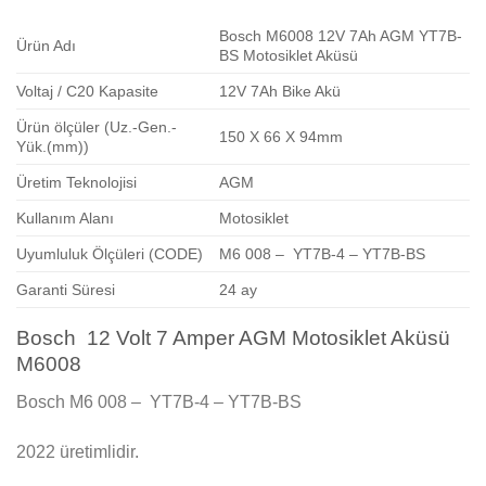
Bosch M6008 12V 7Ah AGM YT7B-
Ürün Adı
BS Motosiklet Aküsü
Voltaj / C20 Kapasite
12V 7Ah Bike Akü
Ürün ölçüler (Uz.-Gen.-
150 X 66 X 94mm
Yük.(mm))
Üretim Teknolojisi
AGM
Kullanım Alanı
Motosiklet
Uyumluluk Ölçüleri (CODE)
M6 008 – YT7B-4 – YT7B-BS
Garanti Süresi
24 ay
Bosch 12 Volt 7 Amper AGM Motosiklet Aküsü
M6008
Bosch M6 008 – YT7B-4 – YT7B-BS
2022 üretimlidir.