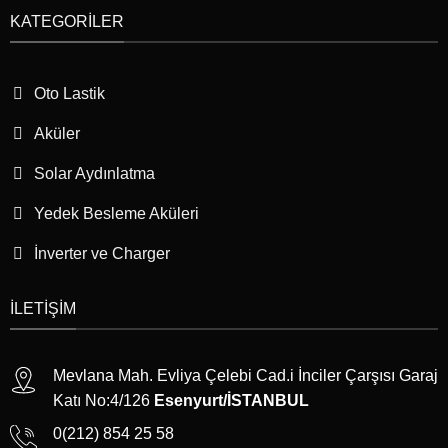
KATEGORILER
Oto Lastik
Aküler
Solar Aydınlatma
Yedek Besleme Aküleri
İnverter ve Charger
İLETIŞIM
Mevlana Mah. Evliya Çelebi Cad.i İnciler Çarşısı Garaj
Katı No:4/126
Esenyurt/İSTANBUL
0(212) 854 25 58