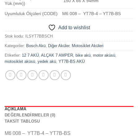
150 X 66 X 94mm
Yük.(mm))
Uyumluluk Ölçüleri (CODE)
M6 008 – YT7B-4 – YT7B-BS
Add to wishlist
Stok kodu:
ILSYT7BBSCH
Kategoriler:
Bosch Akü
,
Diğer Aküler
,
Motosiklet Aküleri
Etiketler:
12 7 AKÜ
,
ALÇAK 7 AMPER
,
bike akü
,
motor aküsü
,
motosiklet aküsü
,
yedek akü
,
YT7B-BS AKÜ
AÇIKLAMA
DEĞERLENDIRMELER (0)
TAKSIT TABLOSU
M6 008 – YT7B-4 – YT7B-BS