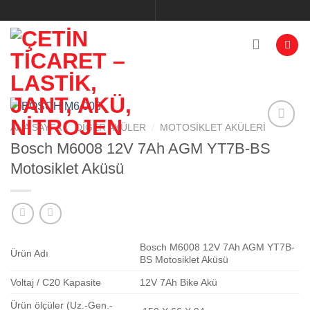
İçeriğe
atla
/
/
ANA SAYFA
DIĞER AKÜLER
MOTOSIKLET AKÜLERI
Bosch M6008 12V 7Ah AGM YT7B-BS
Add to
Motosiklet Aküsü
wishlist
Bosch M6008 12V 7Ah AGM YT7B-
Ürün Adı
BS Motosiklet Aküsü
Voltaj / C20 Kapasite
12V 7Ah Bike Akü
Ürün ölçüler (Uz.-Gen.-