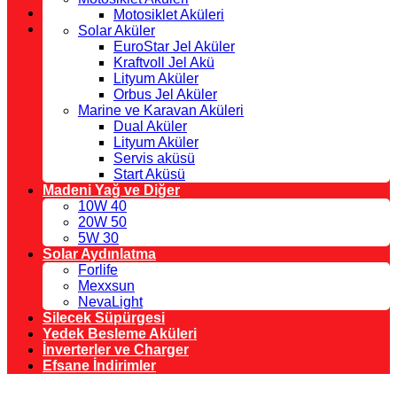
Motosiklet Aküleri
Solar Aküler
EuroStar Jel Aküler
Kraftvoll Jel Akü
Lityum Aküler
Orbus Jel Aküler
Marine ve Karavan Aküleri
Dual Aküler
Lityum Aküler
Servis aküsü
Start Aküsü
Madeni Yağ ve Diğer
10W 40
20W 50
5W 30
Solar Aydınlatma
Forlife
Mexxsun
NevaLight
Silecek Süpürgesi
Yedek Besleme Aküleri
İnverterler ve Charger
Efsane İndirimler