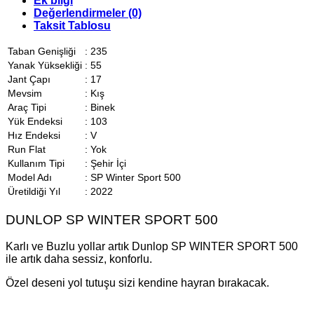
Ek bilgi
Değerlendirmeler (0)
Taksit Tablosu
Taban Genişliği
:
235
Yanak Yüksekliği
:
55
Jant Çapı
:
17
Mevsim
:
Kış
Araç Tipi
:
Binek
Yük Endeksi
:
103
Hız Endeksi
:
V
Run Flat
:
Yok
Kullanım Tipi
:
Şehir İçi
Model Adı
:
SP Winter Sport 500
Üretildiği Yıl
:
2022
DUNLOP SP WINTER SPORT 500
Karlı ve Buzlu yollar artık Dunlop SP WINTER SPORT 500
ile artık daha sessiz, konforlu.
Özel deseni yol tutuşu sizi kendine hayran bırakacak.