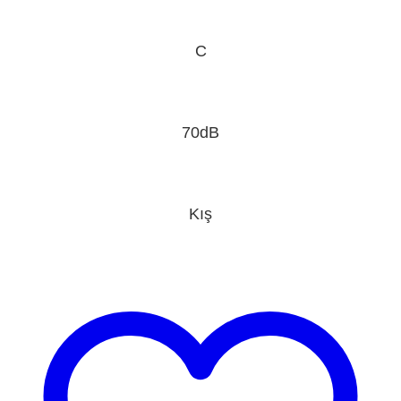
C
70dB
Kış