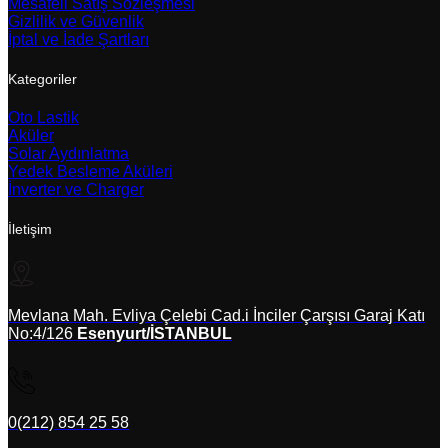
Mesafeli Satış Sözleşmesi
Gizlilik ve Güvenlik
İptal ve İade Şartları
Kategoriler
Oto Lastik
Aküler
Solar Aydınlatma
Yedek Besleme Aküleri
İnverter ve Charger
İletişim
Mevlana Mah. Evliya Çelebi Cad.i İnciler Çarşısı Garaj Katı
No:4/126
Esenyurt/İSTANBUL
0(212) 854 25 58