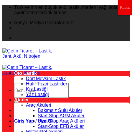
İçeriğe
Türkiye'nin en büyük akü, lastik, madeni yağ, solar
Kapat
atla
aydınlatma tedarik firması
Sosyal Medya Hesaplarımız:
Oto Lastik
Dört Mevsim Lastik
Hafif Ticari Lastikler
Ara:
Kış Lastiği
Yaz Lastiği
Aküler
Araç Aküleri
Bakımsız Sulu Aküler
Start-Stop AGM Aküler
Giriş Yap / Üye Ol
Start-Stop Araç Aküleri
Start-Stop EFB Aküler
Motosiklet Aküleri