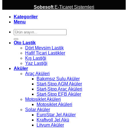
Sobesoft
E-Ticaret Sistemleri
Kategoriler
Menu
Ara:
Oto Lastik
Dört Mevsim Lastik
Hafif Ticari Lastikler
Kış Lastiği
Yaz Lastiği
Aküler
Araç Aküleri
Bakımsız Sulu Aküler
Start-Stop AGM Aküler
Start-Stop Araç Aküleri
Start-Stop EFB Aküler
Motosiklet Aküleri
Motosiklet Aküleri
Solar Aküler
EuroStar Jel Aküler
Kraftvoll Jel Akü
Lityum Aküler