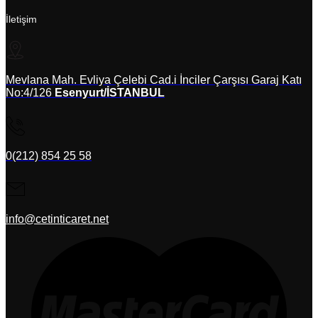
İletişim
Mevlana Mah. Evliya Çelebi Cad.i İnciler Çarşısı Garaj Katı
No:4/126
Esenyurt/İSTANBUL
0(212) 854 25 58
info@cetinticaret.net