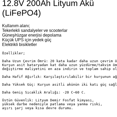
12.8V 200Ah Lityum Akü
(LiFePO4)
Kullanım alanı;
Tekerlekli sandalyeler ve scooterlar
Güneş/rüzgar enerjisi depolama
Küçük UPS için yedek güç
Elektrikli bisikletler
Özellikler;

Daha Uzun Çevrim Ömrü: 20 kata kadar daha uzun çevrim ö
Kurşun asit bataryadan kat daha uzun yüzdürme/takvim öm
değiştirme maliyetini en aza indirin ve toplam sahip ol
Daha Hafif Ağırlık: Karşılaştırılabilir bir kurşunun ağ
Daha Yüksek Güç: Kurşun asitli akünün iki katı güç sağl
Daha Geniş Sıcaklık Aralığı: -20 C~60 C.

Üstün Güvenlik: Lityum Demir Fosfat kimyası,

yüksek darbe nedeniyle patlama veya yanma riski,

aşırı şarj veya kısa devre durumu.