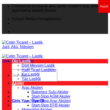
İçeriğe
Türkiye'nin en büyük akü, lastik, madeni yağ, solar
Kapat
atla
aydınlatma tedarik firması
Sosyal Medya Hesaplarımız:
Oto Lastik
Dört Mevsim Lastik
Hafif Ticari Lastikler
Ara:
Kış Lastiği
Yaz Lastiği
Aküler
Araç Aküleri
Bakımsız Sulu Aküler
Start-Stop AGM Aküler
Giriş Yap / Üye Ol
Start-Stop Araç Aküleri
Start-Stop EFB Aküler
Motosiklet Aküleri