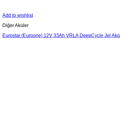
Add to wishlist
Diğer Aküler
Eurostar (Euroone) 12V 33Ah VRLA DeepCycle Jel Akü