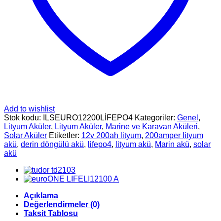
Add to wishlist
Stok kodu:
ILSEURO12200LİFEPO4
Kategoriler:
Genel
,
Lityum Aküler
,
Lityum Aküler
,
Marine ve Karavan Aküleri
,
Solar Aküler
Etiketler:
12v 200ah lityum
,
200amper lityum
akü
,
derin döngülü akü
,
lifepo4
,
lityum akü
,
Marin akü
,
solar
akü
Açıklama
Değerlendirmeler (0)
Taksit Tablosu