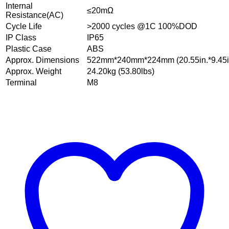
Internal
≤20mΩ
Resistance(AC)
Cycle Life
>2000 cycles @1C 100%DOD
IP Class
IP65
Plastic Case
ABS
Approx. Dimensions
522mm*240mm*224mm (20.55in.*9.45in
Approx. Weight
24.20kg (53.80lbs)
Terminal
M8