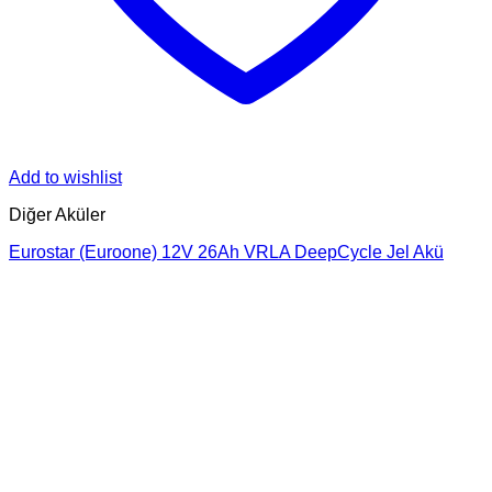
Add to wishlist
Diğer Aküler
Eurostar (Euroone) 12V 26Ah VRLA DeepCycle Jel Akü