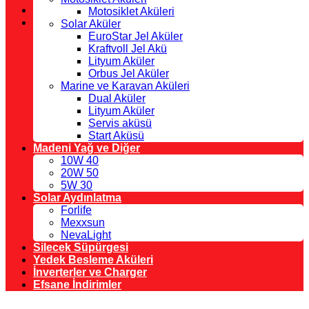
Motosiklet Aküleri
Solar Aküler
EuroStar Jel Aküler
Kraftvoll Jel Akü
Lityum Aküler
Orbus Jel Aküler
Marine ve Karavan Aküleri
Dual Aküler
Lityum Aküler
Servis aküsü
Start Aküsü
Madeni Yağ ve Diğer
10W 40
20W 50
5W 30
Solar Aydınlatma
Forlife
Mexxsun
NevaLight
Silecek Süpürgesi
Yedek Besleme Aküleri
İnverterler ve Charger
Efsane İndirimler