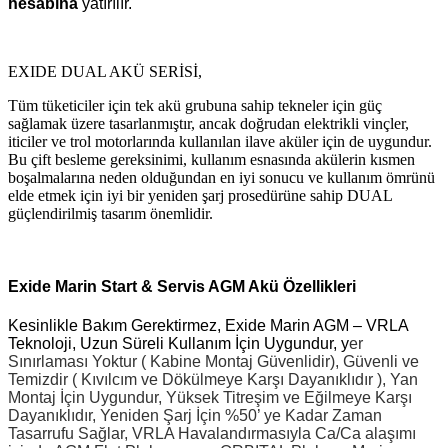
hesabına
yatırılır.
EXIDE DUAL AKÜ SERİSİ,
Tüm tüketiciler için tek akü grubuna sahip tekneler için güç
sağlamak üzere tasarlanmıştır, ancak doğrudan elektrikli vinçler,
iticiler ve trol motorlarında kullanılan ilave aküler için de uygundur.
Bu çift besleme gereksinimi, kullanım esnasında akülerin kısmen
boşalmalarına neden olduğundan en iyi sonucu ve kullanım ömrünü
elde etmek için iyi bir yeniden şarj prosedürüne sahip DUAL
güçlendirilmiş tasarım önemlidir.
Exide Marin Start & Servis AGM Akü Özellikleri
Kesinlikle Bakım Gerektirmez, Exide Marin AGM – VRLA
Teknoloji, Uzun Süreli Kullanım İçin Uygundur, y
er
Sınırlaması Yoktur ( Kabine Montaj Güvenlidir),
Güvenli ve
Temizdir ( Kıvılcım ve Dökülmeye Karşı Dayanıklıdır ),
Yan
Montaj İçin Uygundur,
Yüksek Titreşim ve Eğilmeye Karşı
Dayanıklıdır,
Yeniden Şarj İçin %50’ ye Kadar Zaman
Tasarrufu Sağlar,
VRLA Havalandırmasıyla Ca/Ca alaşımı