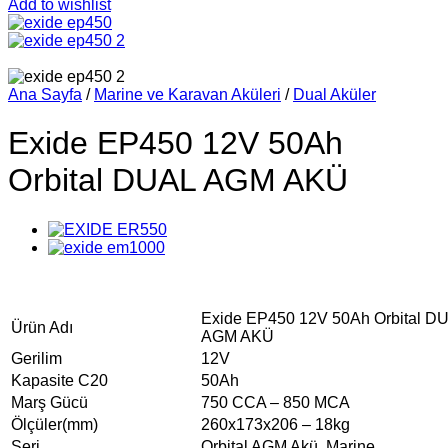
Add to wishlist
Ana Sayfa
/
Marine ve Karavan Aküleri
/
Dual Aküler
Exide EP450 12V 50Ah
Orbital DUAL AGM AKÜ
Exide EP450 12V 50Ah Orbital D
Ürün Adı
AGM AKÜ
Gerilim
12V
Kapasite C20
50Ah
Marş Gücü
750 CCA – 850 MCA
Ölçüler(mm)
260x173x206 – 18kg
Seri
Orbital AGM Akü, Marine