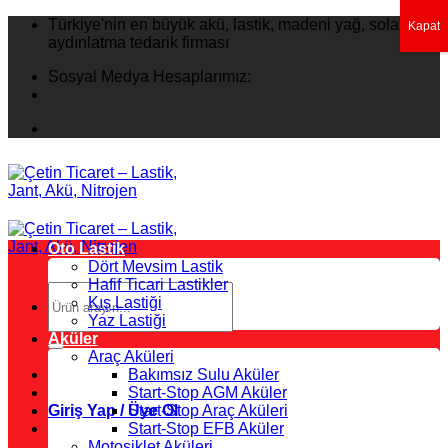
İçeriğe
Türkiye'nin en büyük akü, lastik, madeni yağ, solar
Kapat
atla
aydınlatma tedarik firması
Sosyal Medya Hesaplarımız:
Oto Lastik
Dört Mevsim Lastik
Hafif Ticari Lastikler
Ara:
Kış Lastiği
Yaz Lastiği
Aküler
Araç Aküleri
Bakımsız Sulu Aküler
Start-Stop AGM Aküler
Giriş Yap / Üye Ol
Start-Stop Araç Aküleri
Start-Stop EFB Aküler
Motosiklet Aküleri