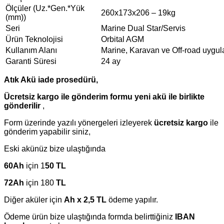
Ölçüler (Uz.*Gen.*Yük
260x173x206 – 19kg
(mm))
Seri
Marine Dual Star/Servis
Ürün Teknolojisi
Orbital AGM
Kullanım Alanı
Marine, Karavan ve Off-road uygul
Garanti Süresi
24 ay
Atık Akü iade prosedürü,
Ücretsiz kargo ile gönderim formu yeni akü ile birlikte
gönderilir
,
Form üzerinde yazılı yönergeleri izleyerek
ücretsiz kargo
ile
gönderim yapabilir siniz,
Eski akünüz bize ulaştığında
60Ah
için 1
50 TL
72Ah
için 180
TL
Diğer aküler için
Ah x 2,5 TL
ödeme yapılır.
Ödeme ürün bize ulaştığında formda belirttiğiniz
IBAN