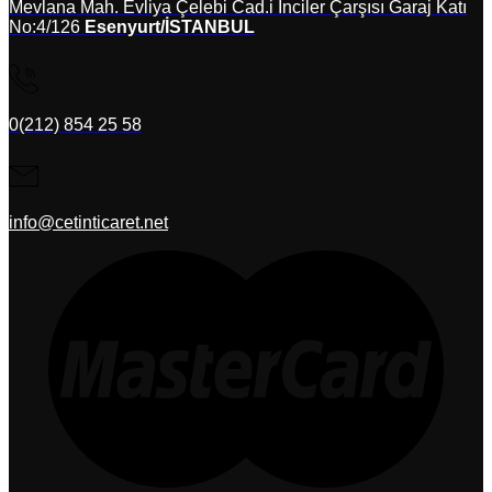
Mevlana Mah. Evliya Çelebi Cad.i İnciler Çarşısı Garaj Katı
No:4/126
Esenyurt/İSTANBUL
0(212) 854 25 58
info@cetinticaret.net