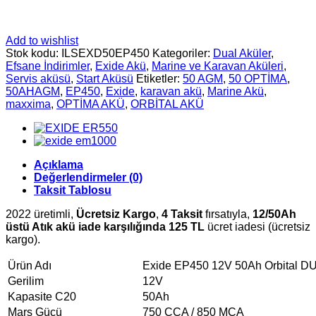
Add to wishlist
Stok kodu:
ILSEXD50EP450
Kategoriler:
Dual Aküler
,
Efsane İndirimler
,
Exide Akü
,
Marine ve Karavan Aküleri
,
Servis aküsü
,
Start Aküsü
Etiketler:
50 AGM
,
50 OPTİMA
,
50AHAGM
,
EP450
,
Exide
,
karavan akü
,
Marine Akü
,
maxxima
,
OPTİMA AKÜ
,
ORBİTAL AKÜ
Açıklama
Değerlendirmeler (0)
Taksit Tablosu
2022 üretimli,
Ücretsiz Kargo
,
4 Taksit
fırsatıyla,
12/50Ah
üstü Atık akü iade karşılığında 125 TL
ücret iadesi (ücretsiz
kargo).
Ürün Adı
Exide EP450 12V 50Ah Orbital 
Gerilim
12V
Kapasite C20
50Ah
Marş Gücü
750 CCA / 850 MCA