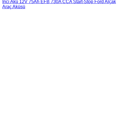
İnci Akü 12V 75Ah EFB 730A CCA Start-Stop Ford Alçak
Araç Aküsü