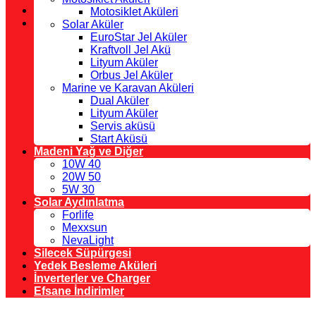
Motosiklet Aküleri
Solar Aküler
EuroStar Jel Aküler
Kraftvoll Jel Akü
Lityum Aküler
Orbus Jel Aküler
Marine ve Karavan Aküleri
Dual Aküler
Lityum Aküler
Servis aküsü
Start Aküsü
Madeni Yağ ve Diğer
10W 40
20W 50
5W 30
Solar Aydınlatma
Forlife
Mexxsun
NevaLight
Silecek Süpürgesi
Yedek Besleme Aküleri
İnverterler ve Charger
Efsane İndirimler