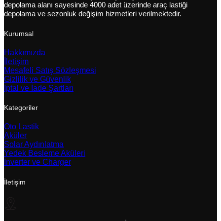
depolama alanı sayesinde 4000 adet üzerinde araç lastiği
depolama ve sezonluk değişim hizmetleri verilmektedir.
Kurumsal
Hakkımızda
İletişim
Mesafeli Satış Sözleşmesi
Gizlilik ve Güvenlik
İptal ve İade Şartları
Kategoriler
Oto Lastik
Aküler
Solar Aydınlatma
Yedek Besleme Aküleri
İnverter ve Charger
İletişim