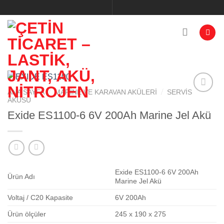
İçeriğe
atla
/
/
ANA SAYFA
MARINE VE KARAVAN AKÜLERI
SERVIS
AKÜSÜ
Exide ES1100-6 6V 200Ah Marine Jel Akü
Add to
wishlist
Exide ES1100-6 6V 200Ah
Ürün Adı
Marine Jel Akü
Voltaj / C20 Kapasite
6V 200Ah
Ürün ölçüler
245 x 190 x 275