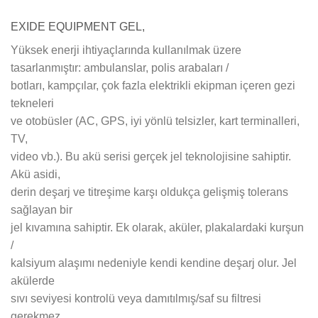
EXIDE EQUIPMENT GEL,
Yüksek enerji ihtiyaçlarında kullanılmak üzere
tasarlanmıştır: ambulanslar, polis arabaları /
botları, kampçılar, çok fazla elektrikli ekipman içeren gezi
tekneleri
ve otobüsler (AC, GPS, iyi yönlü telsizler, kart terminalleri,
TV,
video vb.). Bu akü serisi gerçek jel teknolojisine sahiptir.
Akü asidi,
derin deşarj ve titreşime karşı oldukça gelişmiş tolerans
sağlayan bir
jel kıvamına sahiptir. Ek olarak, aküler, plakalardaki kurşun
/
kalsiyum alaşımı nedeniyle kendi kendine deşarj olur. Jel
akülerde
sıvı seviyesi kontrolü veya damıtılmış/saf su filtresi
gerekmez.