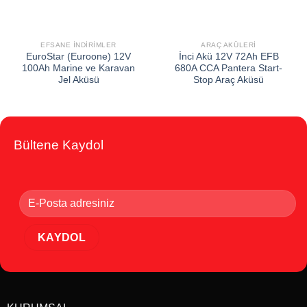
EFSANE İNDIRIMLER
ARAÇ AKÜLERI
EuroStar (Euroone) 12V
İnci Akü 12V 72Ah EFB
100Ah Marine ve Karavan
680A CCA Pantera Start-
Jel Aküsü
Stop Araç Aküsü
Bültene Kaydol