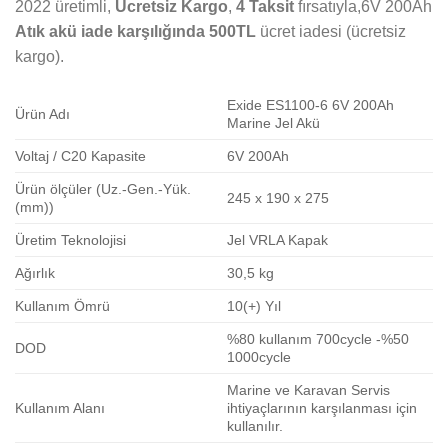
2022 üretimli,
Ücretsiz Kargo
,
4 Taksit
fırsatıyla,6V 200Ah
Atık akü iade karşılığında 500TL
ücret iadesi (ücretsiz
kargo).
Exide ES1100-6 6V 200Ah
Ürün Adı
Marine Jel Akü
Voltaj / C20 Kapasite
6V 200Ah
Ürün ölçüler (Uz.-Gen.-Yük.
245 x 190 x 275
(mm))
Üretim Teknolojisi
Jel VRLA Kapak
Ağırlık
30,5 kg
Kullanım Ömrü
10(+) Yıl
%80 kullanım 700cycle -%50
DOD
1000cycle
Marine ve Karavan Servis
Kullanım Alanı
ihtiyaçlarının karşılanması için
kullanılır.