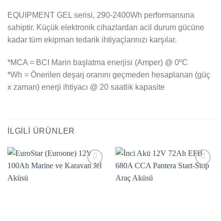
EQUIPMENT GEL serisi, 290-2400Wh performansına
sahiptir. Küçük elektronik cihazlardan acil durum gücüne
kadar tüm ekipman tedarik ihtiyaçlarınızı karşılar.
*MCA = BCI Marin başlatma enerjisi (Amper) @ 0ºC
*Wh = Önerilen deşarj oranını geçmeden hesaplanan (güç
x zaman) enerji ihtiyacı @ 20 saatlik kapasite
İLGILI ÜRÜNLER
Add to
Add to
wishlist
wishlist