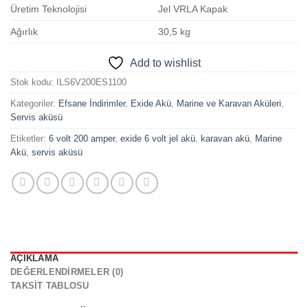
Üretim Teknolojisi
Jel VRLA Kapak
Ağırlık
30,5 kg
Add to wishlist
Stok kodu:
ILS6V200ES1100
Kategoriler:
Efsane İndirimler
,
Exide Akü
,
Marine ve Karavan Aküleri
,
Servis aküsü
Etiketler:
6 volt 200 amper
,
exide 6 volt jel akü
,
karavan akü
,
Marine
Akü
,
servis aküsü
AÇIKLAMA
DEĞERLENDIRMELER (0)
TAKSIT TABLOSU