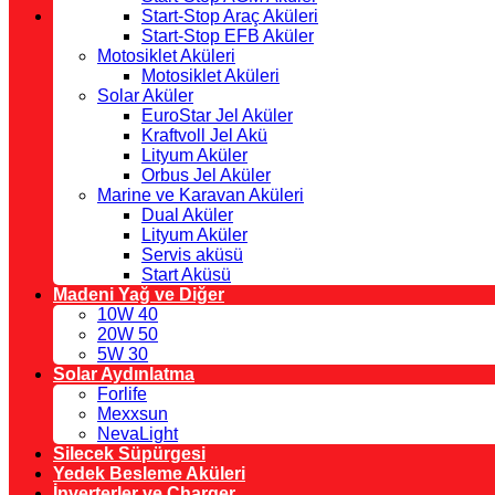
Start-Stop Araç Aküleri
Start-Stop EFB Aküler
Motosiklet Aküleri
Motosiklet Aküleri
Solar Aküler
EuroStar Jel Aküler
Kraftvoll Jel Akü
Lityum Aküler
Orbus Jel Aküler
Marine ve Karavan Aküleri
Dual Aküler
Lityum Aküler
Servis aküsü
Start Aküsü
Madeni Yağ ve Diğer
10W 40
20W 50
5W 30
Solar Aydınlatma
Forlife
Mexxsun
NevaLight
Silecek Süpürgesi
Yedek Besleme Aküleri
İnverterler ve Charger