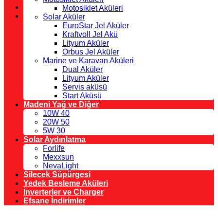
Motosiklet Aküleri
Solar Aküler
EuroStar Jel Aküler
Kraftvoll Jel Akü
Lityum Aküler
Orbus Jel Aküler
Marine ve Karavan Aküleri
Dual Aküler
Lityum Aküler
Servis aküsü
Start Aküsü
Madeni Yağ ve Diğer
10W 40
20W 50
5W 30
Solar Aydınlatma
Forlife
Mexxsun
NevaLight
Silecek Süpürgesi
Yedek Besleme Aküleri
İnverterler ve Charger
Efsane İndirimler