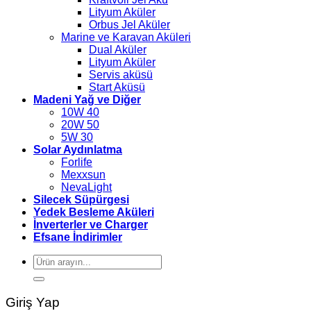
Lityum Aküler
Orbus Jel Aküler
Marine ve Karavan Aküleri
Dual Aküler
Lityum Aküler
Servis aküsü
Start Aküsü
Madeni Yağ ve Diğer
10W 40
20W 50
5W 30
Solar Aydınlatma
Forlife
Mexxsun
NevaLight
Silecek Süpürgesi
Yedek Besleme Aküleri
İnverterler ve Charger
Efsane İndirimler
Ara:
Giriş Yap