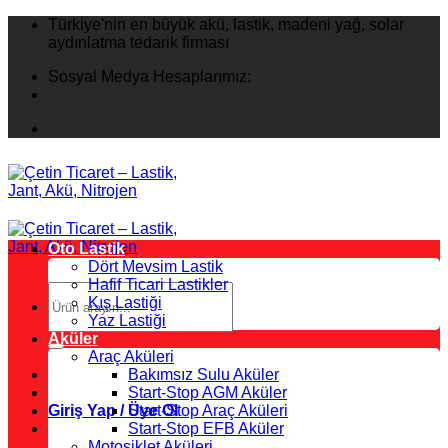
İçeriğe
Türkiye'nin en büyük akü, lastik, madeni yağ, solar
atla
aydınlatma tedarik firması
Sosyal Medya Hesaplarımız:
Oto Lastik
Dört Mevsim Lastik
Hafif Ticari Lastikler
Ara:
Kış Lastiği
Yaz Lastiği
Aküler
Araç Aküleri
Bakımsız Sulu Aküler
Start-Stop AGM Aküler
Giriş Yap / Üye Ol
Start-Stop Araç Aküleri
Start-Stop EFB Aküler
Motosiklet Aküleri