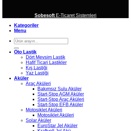
Sobesoft
E-Ticaret Sistemleri
Kategoriler
Menu
Ara:
Oto Lastik
Dört Mevsim Lastik
Hafif Ticari Lastikler
Kış Lastiği
Yaz Lastiği
Aküler
Araç Aküleri
Bakımsız Sulu Aküler
Start-Stop AGM Aküler
Start-Stop Araç Aküleri
Start-Stop EFB Aküler
Motosiklet Aküleri
Motosiklet Aküleri
Solar Aküler
EuroStar Jel Aküler
Kraftvoll Jel Akü