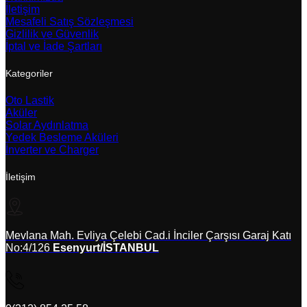
İletişim
Mesafeli Satış Sözleşmesi
Gizlilik ve Güvenlik
İptal ve İade Şartları
Kategoriler
Oto Lastik
Aküler
Solar Aydınlatma
Yedek Besleme Aküleri
İnverter ve Charger
İletişim
Mevlana Mah. Evliya Çelebi Cad.i İnciler Çarşısı Garaj Katı
No:4/126
Esenyurt/İSTANBUL