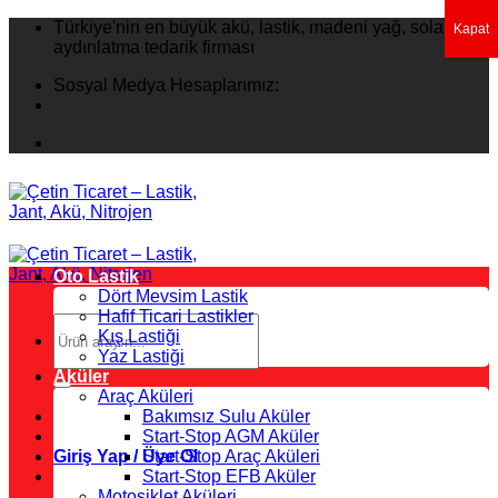
İçeriğe
Türkiye'nin en büyük akü, lastik, madeni yağ, solar
Kapat
atla
aydınlatma tedarik firması
Sosyal Medya Hesaplarımız:
Oto Lastik
Dört Mevsim Lastik
Hafif Ticari Lastikler
Ara:
Kış Lastiği
Yaz Lastiği
Aküler
Araç Aküleri
Bakımsız Sulu Aküler
Start-Stop AGM Aküler
Giriş Yap / Üye Ol
Start-Stop Araç Aküleri
Start-Stop EFB Aküler
Motosiklet Aküleri