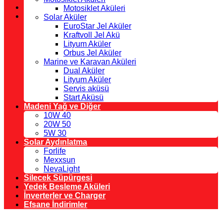
Motosiklet Aküleri
Solar Aküler
EuroStar Jel Aküler
Kraftvoll Jel Akü
Lityum Aküler
Orbus Jel Aküler
Marine ve Karavan Aküleri
Dual Aküler
Lityum Aküler
Servis aküsü
Start Aküsü
Madeni Yağ ve Diğer
10W 40
20W 50
5W 30
Solar Aydınlatma
Forlife
Mexxsun
NevaLight
Silecek Süpürgesi
Yedek Besleme Aküleri
İnverterler ve Charger
Efsane İndirimler