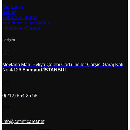
Oto Lastik
Aküler
Solar Aydınlatma
Yedek Besleme Aküleri
İnverter ve Charger
İletişim
Mevlana Mah. Evliya Çelebi Cad.i İnciler Çarşısı Garaj Katı
No:4/126
Esenyurt/İSTANBUL
0(212) 854 25 58
info@cetinticaret.net