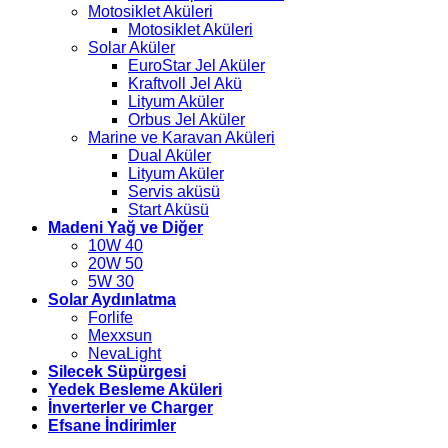
Motosiklet Aküleri
Motosiklet Aküleri
Solar Aküler
EuroStar Jel Aküler
Kraftvoll Jel Akü
Lityum Aküler
Orbus Jel Aküler
Marine ve Karavan Aküleri
Dual Aküler
Lityum Aküler
Servis aküsü
Start Aküsü
Madeni Yağ ve Diğer
10W 40
20W 50
5W 30
Solar Aydınlatma
Forlife
Mexxsun
NevaLight
Silecek Süpürgesi
Yedek Besleme Aküleri
İnverterler ve Charger
Efsane İndirimler