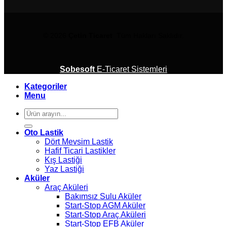
© 2026
Çetin Ticaret
Tüm Hakları Saklıdır.
Sobesoft
E-Ticaret Sistemleri
Kategoriler
Menu
Ara:
Oto Lastik
Dört Mevsim Lastik
Hafif Ticari Lastikler
Kış Lastiği
Yaz Lastiği
Aküler
Araç Aküleri
Bakımsız Sulu Aküler
Start-Stop AGM Aküler
Start-Stop Araç Aküleri
Start-Stop EFB Aküler