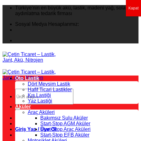
İçeriğe
Türkiye'nin en büyük akü, lastik, madeni yağ, solar
Kapat
atla
aydınlatma tedarik firması
Sosyal Medya Hesaplarımız:
Oto Lastik
Dört Mevsim Lastik
Hafif Ticari Lastikler
Ara:
Kış Lastiği
Yaz Lastiği
Aküler
Araç Aküleri
Bakımsız Sulu Aküler
Start-Stop AGM Aküler
Giriş Yap / Üye Ol
Start-Stop Araç Aküleri
Start-Stop EFB Aküler
Motosiklet Aküleri