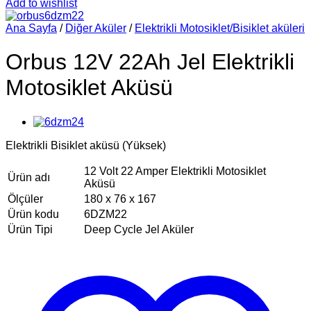
Add to wishlist
Ana Sayfa
/
Diğer Aküler
/
Elektrikli Motosiklet/Bisiklet aküleri
Orbus 12V 22Ah Jel Elektrikli
Motosiklet Aküsü
Elektrikli Bisiklet aküsü (Yüksek)
12 Volt 22 Amper Elektrikli Motosiklet
Ürün adı
Aküsü
Ölçüler
180 x 76 x 167
Ürün kodu
6DZM22
Ürün Tipi
Deep Cycle Jel Aküler