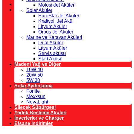
Motosiklet Aküleri
Solar Aküler
EuroStar Jel Aküler
Kraftvoll Jel Akü
Lityum Aküler
Orbus Jel Aküler
Marine ve Karavan Aküleri
Dual Aküler
Lityum Aküler
Servis aküsü
Start Aküsü
Madeni Yağ ve Diğer
10W 40
20W 50
5W 30
Solar Aydınlatma
Forlife
Mexxsun
NevaLight
Silecek Süpürgesi
Yedek Besleme Aküleri
İnverterler ve Charger
Efsane İndirimler