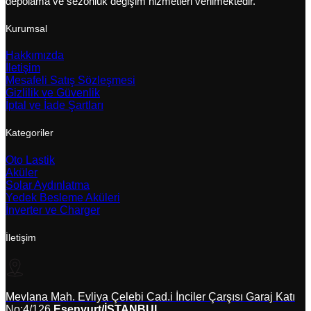
depolama ve sezonluk değişim hizmetleri verilmektedir.
Kurumsal
Hakkımızda
İletişim
Mesafeli Satış Sözleşmesi
Gizlilik ve Güvenlik
İptal ve İade Şartları
Kategoriler
Oto Lastik
Aküler
Solar Aydınlatma
Yedek Besleme Aküleri
İnverter ve Charger
İletişim
Mevlana Mah. Evliya Çelebi Cad.i İnciler Çarşısı Garaj Katı
No:4/126
Esenyurt/İSTANBUL