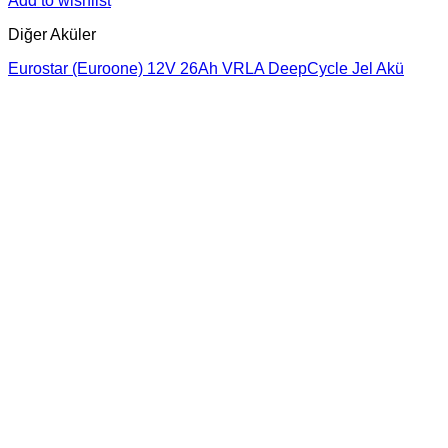
Add to wishlist
Diğer Aküler
Eurostar (Euroone) 12V 26Ah VRLA DeepCycle Jel Akü