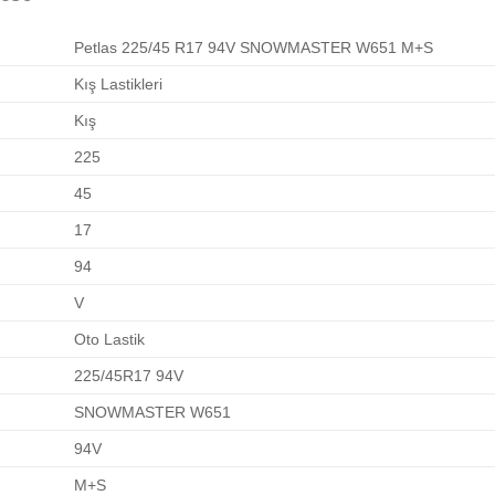
Petlas 225/45 R17 94V SNOWMASTER W651 M+S
Kış Lastikleri
Kış
225
45
17
94
V
Oto Lastik
225/45R17 94V
SNOWMASTER W651
94V
M+S