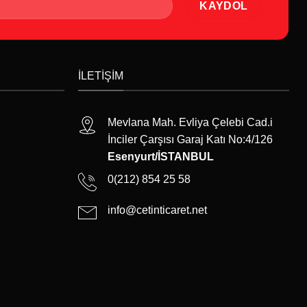
İLETIŞIM
Mevlana Mah. Evliya Çelebi Cad.i
İnciler Çarşısı Garaj Katı No:4/126
Esenyurt/İSTANBUL
0(212) 854 25 58
info@cetinticaret.net