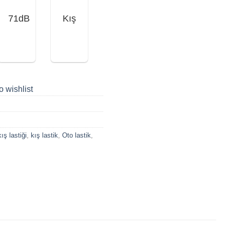
71dB
Kış
o wishlist
ış lastiği
,
kış lastik
,
Oto lastik
,