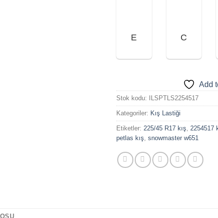
E
C
Add t
Stok kodu:
ILSPTLS2254517
Kategoriler:
Kış Lastiği
Etiketler:
225/45 R17 kış
,
2254517 k
petlas kış
,
snowmaster w651
LOSU