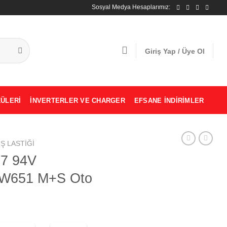
Sosyal Medya Hesaplarımız:
Giriş Yap / Üye Ol
ÜLERI
İNVERTERLER VE CHARGER
EFSANE İNDIRIMLER
IŞ LASTIĞI
17 94V
651 M+S Oto