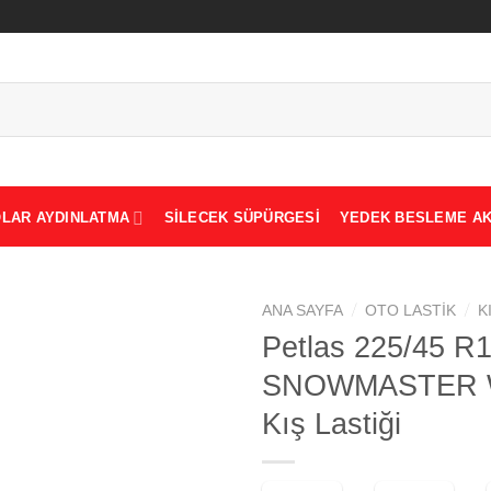
LAR AYDINLATMA
SILECEK SÜPÜRGESI
YEDEK BESLEME AK
/
/
ANA SAYFA
OTO LASTIK
K
Petlas 225/45 R
SNOWMASTER W
Add to
Kış Lastiği
wishlist