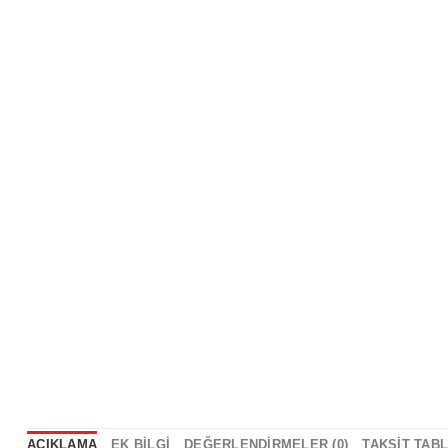
AÇIKLAMA
EK BILGI
DEĞERLENDIRMELER (0)
TAKSIT TAB