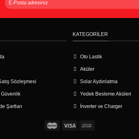
KATEGORILER
da
Oto Lastik
Aküler
Satış Sözleşmesi
Solar Aydınlatma
e Güvenlik
Yedek Besleme Aküleri
ade Şartları
İnverter ve Charger