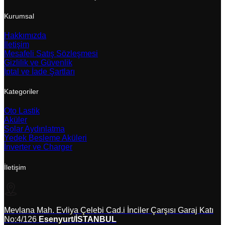
Kurumsal
Hakkımızda
İletişim
Mesafeli Satış Sözleşmesi
Gizlilik ve Güvenlik
İptal ve İade Şartları
Kategoriler
Oto Lastik
Aküler
Solar Aydınlatma
Yedek Besleme Aküleri
İnverter ve Charger
İletişim
Mevlana Mah. Evliya Çelebi Cad.i İnciler Çarşısı Garaj Katı
No:4/126
Esenyurt/İSTANBUL