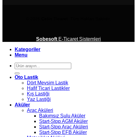
© 2026
Çetin Ticaret
Tüm Hakları Saklıdır.
Sobesoft
E-Ticaret Sistemleri
Kategoriler
Menu
Ara:
Oto Lastik
Dört Mevsim Lastik
Hafif Ticari Lastikler
Kış Lastiği
Yaz Lastiği
Aküler
Araç Aküleri
Bakımsız Sulu Aküler
Start-Stop AGM Aküler
Start-Stop Araç Aküleri
Start-Stop EFB Aküler