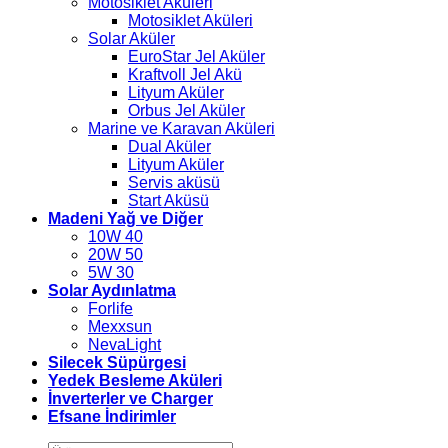
Motosiklet Aküleri
Motosiklet Aküleri
Solar Aküler
EuroStar Jel Aküler
Kraftvoll Jel Akü
Lityum Aküler
Orbus Jel Aküler
Marine ve Karavan Aküleri
Dual Aküler
Lityum Aküler
Servis aküsü
Start Aküsü
Madeni Yağ ve Diğer
10W 40
20W 50
5W 30
Solar Aydınlatma
Forlife
Mexxsun
NevaLight
Silecek Süpürgesi
Yedek Besleme Aküleri
İnverterler ve Charger
Efsane İndirimler