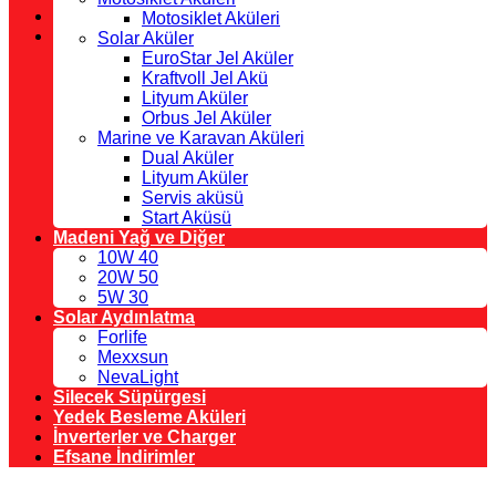
Motosiklet Aküleri
Solar Aküler
EuroStar Jel Aküler
Kraftvoll Jel Akü
Lityum Aküler
Orbus Jel Aküler
Marine ve Karavan Aküleri
Dual Aküler
Lityum Aküler
Servis aküsü
Start Aküsü
Madeni Yağ ve Diğer
10W 40
20W 50
5W 30
Solar Aydınlatma
Forlife
Mexxsun
NevaLight
Silecek Süpürgesi
Yedek Besleme Aküleri
İnverterler ve Charger
Efsane İndirimler