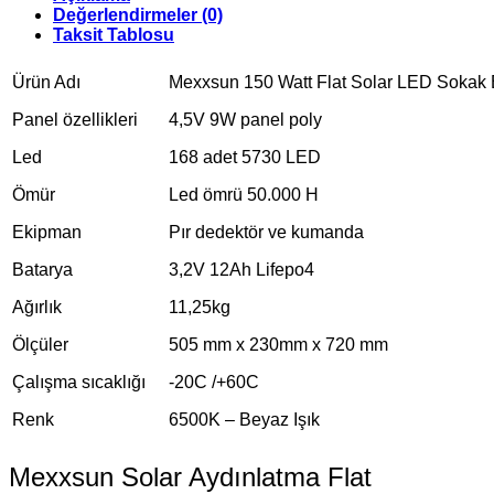
Değerlendirmeler (0)
Taksit Tablosu
Ürün Adı
Mexxsun 150 Watt Flat Solar LED Sokak 
Panel özellikleri
4,5V 9W panel poly
Led
168 adet 5730 LED
Ömür
Led ömrü 50.000 H
Ekipman
Pır dedektör ve kumanda
Batarya
3,2V 12Ah Lifepo4
Ağırlık
11,25kg
Ölçüler
505 mm x 230mm x 720 mm
Çalışma sıcaklığı
-20C /+60C
Renk
6500K – Beyaz Işık
Mexxsun Solar Aydınlatma Flat