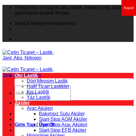
İçeriğe
Türkiye'nin en büyük akü, lastik, madeni yağ, solar
Kapat
atla
aydınlatma tedarik firması
Sosyal Medya Hesaplarımız:
Oto Lastik
Dört Mevsim Lastik
Hafif Ticari Lastikler
Ara:
Kış Lastiği
Yaz Lastiği
Aküler
Araç Aküleri
Bakımsız Sulu Aküler
Start-Stop AGM Aküler
Giriş Yap / Üye Ol
Start-Stop Araç Aküleri
Start-Stop EFB Aküler
Motosiklet Aküleri