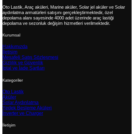
Oto Lastik, Araç aküleri, Marine aküler, Solar jel aküler ve Solar
aydınlatma armatürleri satışını gerçekleştirmektedir, özel
depolama alanı sayesinde 4000 adet üzerinde araç lastiği
depolama ve sezonluk değişim hizmetleri verilmektedir.
Kurumsal
Hakkımızda
İletişim
Mesafeli Satış Sözleşmesi
Gizlilik ve Güvenlik
İptal ve İade Şartları
Kategoriler
Oto Lastik
Aküler
Solar Aydınlatma
Yedek Besleme Aküleri
İnverter ve Charger
İletişim