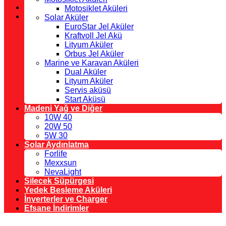
Motosiklet Aküleri
Solar Aküler
EuroStar Jel Aküler
Kraftvoll Jel Akü
Lityum Aküler
Orbus Jel Aküler
Marine ve Karavan Aküleri
Dual Aküler
Lityum Aküler
Servis aküsü
Start Aküsü
Madeni Yağ ve Diğer
10W 40
20W 50
5W 30
Solar Aydınlatma
Forlife
Mexxsun
NevaLight
Silecek Süpürgesi
Yedek Besleme Aküleri
İnverterler ve Charger
Efsane İndirimler