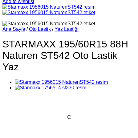
Add to wishlist
Ana Sayfa
/
Oto Lastik
/
Yaz Lastiği
STARMAXX 195/60R15 88H
Naturen ST542 Oto Lastik
Yaz
C