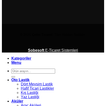
© 2026
Çetin Ticaret
Tüm Hakları Saklıdır.
Sobesoft
E-Ticaret Sistemleri
Kategoriler
Menu
Ara:
Oto Lastik
Dört Mevsim Lastik
Hafif Ticari Lastikler
Kış Lastiği
Yaz Lastiği
Aküler
Araç Aküleri