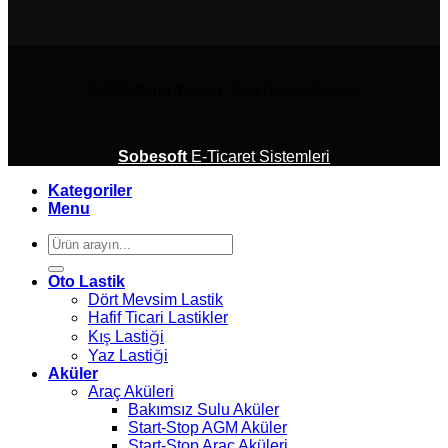
© 2026
Çetin Ticaret
Tüm Hakları Saklıdır.
Sobesoft
E-Ticaret Sistemleri
Kategoriler
Menu
Ara:
Oto Lastik
Dört Mevsim Lastik
Hafif Ticari Lastikler
Kış Lastiği
Yaz Lastiği
Aküler
Araç Aküleri
Bakımsız Sulu Aküler
Start-Stop AGM Aküler
Start-Stop Araç Aküleri