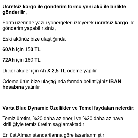
Ücretsiz kargo ile gönderim formu yeni akü ile birlikte
gönderilir
,
Form üzerinde yazılı yönergeleri izleyerek
ücretsiz kargo
ile
gönderim yapabilir siniz,
Eski akünüz bize ulaştığında
60Ah
için 15
0 TL
72Ah
için 180
TL
Diğer aküler için Ah
X 2,5 TL
ödeme yapılır.
Ödeme ürün bize ulaştığında formda belirttiğiniz
IBAN
hesabına
yatırılır.
Varta Blue Dynamic Özellikler ve Temel faydaları nelerdir;
Temiz üretim, %20 daha az enerji ve %20 daha az hava
kirliliğiyle temiz üretim sağlamaktadır
En üst Alman standartlarına göre tasarlanmıştır