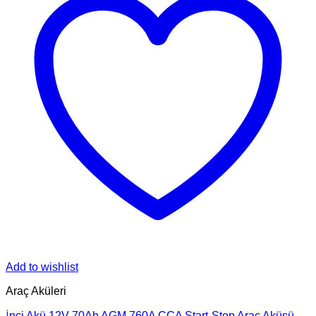
Add to wishlist
Araç Aküleri
İnci Akü 12V 70Ah AGM 760A CCA Start-Stop Araç Aküsü