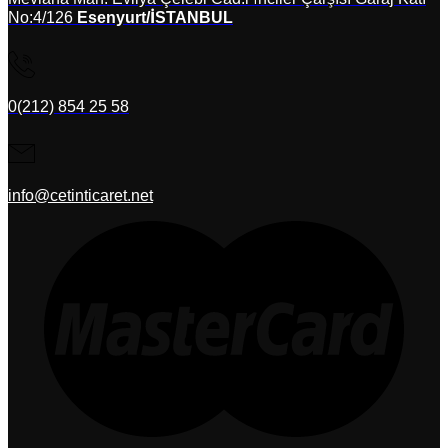
No:4/126
Esenyurt/İSTANBUL
0(212) 854 25 58
info@cetinticaret.net