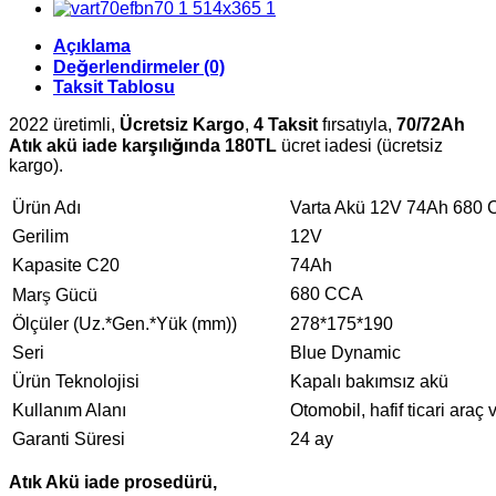
Açıklama
Değerlendirmeler (0)
Taksit Tablosu
2022 üretimli,
Ücretsiz Kargo
,
4 Taksit
fırsatıyla,
70/72Ah
Atık akü iade karşılığında 180TL
ücret iadesi (ücretsiz
kargo).
Ürün Adı
Varta Akü 12V 74Ah 680
Gerilim
12V
Kapasite C20
74Ah
680 CCA
Marş Gücü
Ölçüler (Uz.*Gen.*Yük (mm))
278*175*190
Seri
Blue Dynamic
Ürün Teknolojisi
Kapalı bakımsız akü
Kullanım Alanı
Otomobil, hafif ticari araç
Garanti Süresi
24 ay
Atık Akü iade prosedürü,