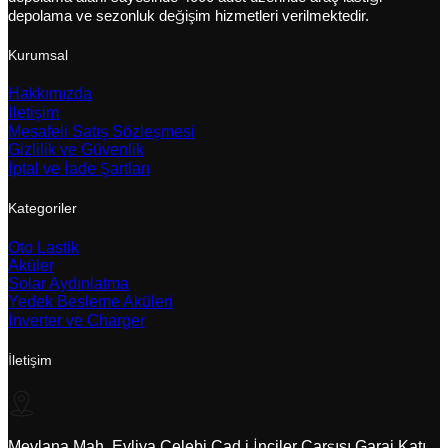
depolama ve sezonluk değişim hizmetleri verilmektedir.
Kurumsal
Hakkımızda
İletişim
Mesafeli Satış Sözleşmesi
Gizlilik ve Güvenlik
İptal ve İade Şartları
Kategoriler
Oto Lastik
Aküler
Solar Aydınlatma
Yedek Besleme Aküleri
İnverter ve Charger
İletişim
Mevlana Mah. Evliya Çelebi Cad.i İnciler Çarşısı Garaj Katı