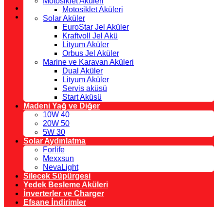
Motosiklet Aküleri
Motosiklet Aküleri
Solar Aküler
EuroStar Jel Aküler
Kraftvoll Jel Akü
Lityum Aküler
Orbus Jel Aküler
Marine ve Karavan Aküleri
Dual Aküler
Lityum Aküler
Servis aküsü
Start Aküsü
Madeni Yağ ve Diğer
10W 40
20W 50
5W 30
Solar Aydınlatma
Forlife
Mexxsun
NevaLight
Silecek Süpürgesi
Yedek Besleme Aküleri
İnverterler ve Charger
Efsane İndirimler