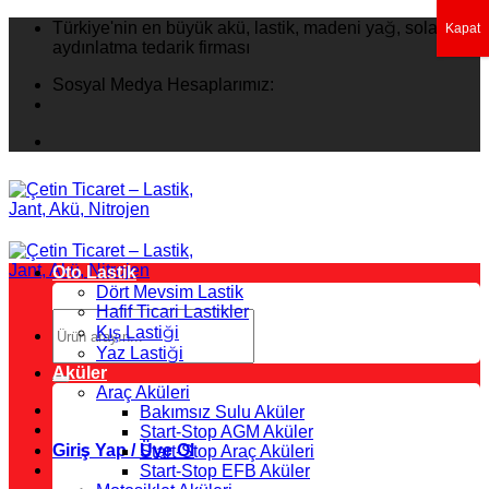
İçeriğe
Türkiye'nin en büyük akü, lastik, madeni yağ, solar
Kapat
atla
aydınlatma tedarik firması
Sosyal Medya Hesaplarımız:
Oto Lastik
Dört Mevsim Lastik
Hafif Ticari Lastikler
Ara:
Kış Lastiği
Yaz Lastiği
Aküler
Araç Aküleri
Bakımsız Sulu Aküler
Start-Stop AGM Aküler
Giriş Yap / Üye Ol
Start-Stop Araç Aküleri
Start-Stop EFB Aküler