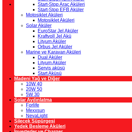
Start-Stop Araç Aküleri
Start-Stop EFB Aküler
Motosiklet Aküleri
Motosiklet Aküleri
Solar Aküler
EuroStar Jel Aküler
Kraftvoll Jel Akü
Lityum Aküler
Orbus Jel Aküler
Marine ve Karavan Aküleri
Dual Aküler
Lityum Aküler
Servis aküsü
Start Aküsü
Madeni Yağ ve Diğer
10W 40
20W 50
5W 30
Solar Aydınlatma
Forlife
Mexxsun
NevaLight
Silecek Süpürgesi
Yedek Besleme Aküleri
İnverterler ve Charger