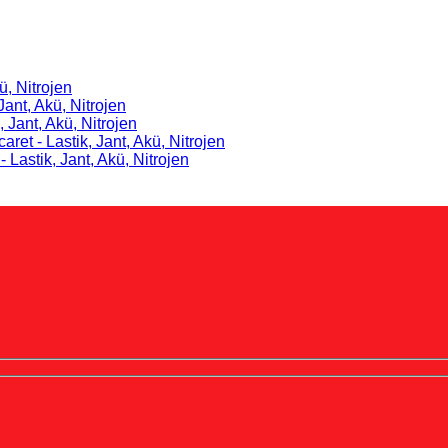
ü, Nitrojen
Jant, Akü, Nitrojen
, Jant, Akü, Nitrojen
caret - Lastik, Jant, Akü, Nitrojen
- Lastik, Jant, Akü, Nitrojen