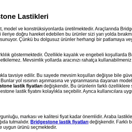
one Lastikleri
at, model ve konstrüksiyonlarda üretilmektedir. Araçlarında Brid
ileriye doğru hareket edebilen bu ürünler sizi yarı yolda bırak
ik sunuyor. Çünkü bu dolgusuz ürünler herhangi bir patlamaya v
lılık göstermektedir. Özellikle kayalık ve engebeli koşullarda Br
tkilemez. Mevsimlik yollarda aracınızı rahatça kullanabilmeniz iç
ıkla tavsiye edilir. Bu sayede mevsim koşulları değişse bile güve
. Bunlar yol ısısının aşınmasına ve yıpranmasına dayanan model
tone lastik fiyatları
değişkendir
.
Bu ürünlerin farklı özelliklere
ne lastik fiyatını kolaylıkla seçebilir. Ayrıca kullanıcılara uygu
ygunluğu, markası ve kalitesi fiyat kadar önemlidir. Araba lastikl
ğıda tutmalıdır.
Bridgestone lastik fiyatları
değişkendir. Farklı b
ine uygun ürünü seçmektedir.