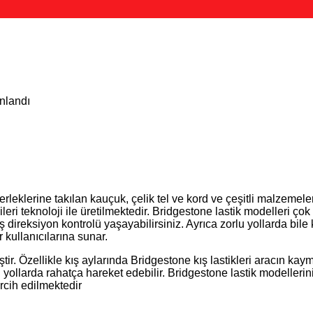
ınlandı
kerleklerine takılan kauçuk, çelik tel ve kord ve çeşitli malzeme
i teknoloji ile üretilmektedir. Bridgestone lastik modelleri çok çe
miş direksiyon kontrolü yaşayabilirsiniz. Ayrıca zorlu yollarda b
kullanıcılarına sunar.
iştir. Özellikle kış aylarında Bridgestone kış lastikleri aracın
 yollarda rahatça hareket edebilir. Bridgestone lastik modellerin
ercih edilmektedir