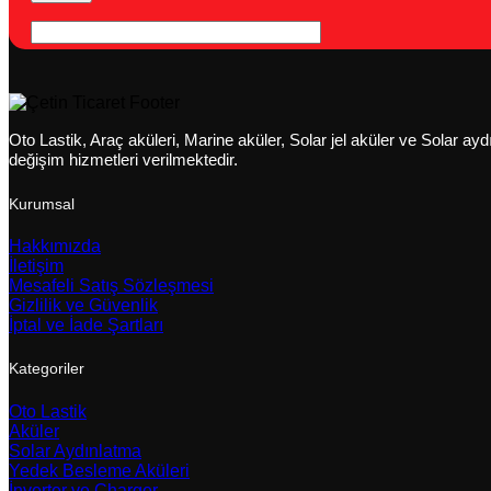
Oto Lastik, Araç aküleri, Marine aküler, Solar jel aküler ve Solar a
değişim hizmetleri verilmektedir.
Kurumsal
Hakkımızda
İletişim
Mesafeli Satış Sözleşmesi
Gizlilik ve Güvenlik
İptal ve İade Şartları
Kategoriler
Oto Lastik
Aküler
Solar Aydınlatma
Yedek Besleme Aküleri
İnverter ve Charger