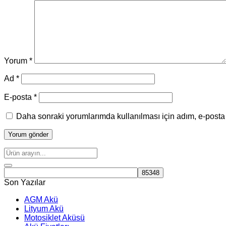
Yorum
*
Ad
*
E-posta
*
Daha sonraki yorumlarımda kullanılması için adım, e-posta 
Son Yazılar
AGM Akü
Lityum Akü
Motosiklet Aküsü