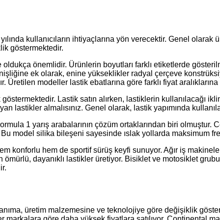
 yılında kullanıcıların ihtiyaçlarına yön verecektir. Genel olarak ür
lik göstermektedir.
ldukça önemlidir. Ürünlerin boyutları farklı etiketlerde gösterilme
nişliğine ek olarak, enine yükseklikler radyal çerçeve konstrüksi
 Üretilen modeller lastik ebatlarına göre farklı fiyat aralıklarına 
 göstermektedir. Lastik satın alırken, lastiklerin kullanılacağı i
an lastikler almalısınız. Genel olarak, lastik yapımında kullanı
 Formula 1 yarış arabalarının çözüm ortaklarından biri olmuştur. 
r. Bu model silika bileşeni sayesinde ıslak yollarda maksimum f
hem konforlu hem de sportif sürüş keyfi sunuyor. Ağır iş makinele
 ömürlü, dayanıklı lastikler üretiyor. Bisiklet ve motosiklet grub
r.
lanıma, üretim malzemesine ve teknolojiye göre değişiklik gösterebi
zer markalara göre daha yüksek fiyatlara satılıyor. Continental 