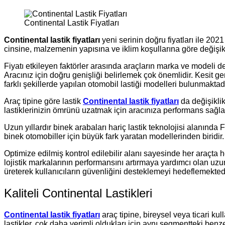
Continental Lastik Fiyatları
Continental lastik fiyatları
yeni serinin doğru fiyatları ile 2021
cinsine, malzemenin yapısına ve iklim koşullarına göre değişik
Fiyatı etkileyen faktörler arasında araçların marka ve modeli de o
Aracınız için doğru genişliği belirlemek çok önemlidir. Kesit ge
farklı şekillerde yapılan otomobil lastiği modelleri bulunmaktadır.
Araç tipine göre lastik
Continental lastik fiyatları
da değişiklik
lastiklerinizin ömrünü uzatmak için aracınıza performans sağlay
Uzun yıllardır binek arabaları hariç lastik teknolojisi alanında
binek otomobiller için büyük fark yaratan modellerinden biridi
Optimize edilmiş kontrol edilebilir alanı sayesinde her araçta 
lojistik markalarının performansını artırmaya yardımcı olan uzun
üreterek kullanıcıların güvenliğini desteklemeyi hedeflemektedi
Kaliteli Continental Lastikleri
Continental lastik fiyatları
araç tipine, bireysel veya ticari kul
lastikler, çok daha verimli oldukları için aynı segmentteki ben