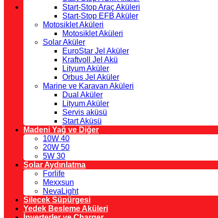
Start-Stop Araç Aküleri
Start-Stop EFB Aküler
Motosiklet Aküleri
Motosiklet Aküleri
Solar Aküler
EuroStar Jel Aküler
Kraftvoll Jel Akü
Lityum Aküler
Orbus Jel Aküler
Marine ve Karavan Aküleri
Dual Aküler
Lityum Aküler
Servis aküsü
Start Aküsü
Madeni Yağ ve Diğer
10W 40
20W 50
5W 30
Solar Aydınlatma
Forlife
Mexxsun
NevaLight
Silecek Süpürgesi
Yedek Besleme Aküleri
İnverterler ve Charger