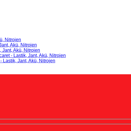
ü, Nitrojen
Jant, Akü, Nitrojen
, Jant, Akü, Nitrojen
caret - Lastik, Jant, Akü, Nitrojen
- Lastik, Jant, Akü, Nitrojen