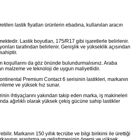
etilen lastik fiyatları ürünlerin ebadına, kullanılan aracın
ktedir. Lastik boyutları, 175/R17 gibi işaretlerle belirlenir.
yonları tarafından belirlenir. Genişlik ve yükseklik açısından
sahiptir.
klim koşullarını da göz önünde bulundurmalısınız. Araba
lan malzeme ve teknoloji de uygun maliyetlidir.
Continental Premium Contact 6 serisinin lastikleri, markanın
renleme ve yüksek hız sunar.
rinin ihtiyaçlarını yakından takip eden marka, iş makineleri
unda ağırlıklı olarak yüksek çekiş gücüne sahip lastikler
lir. Markanın 150 yıllık tecrübe ve bilgi birikimi ile ürettiği
markasının araştırma ve geliştirmesinin önemi ve yüksek