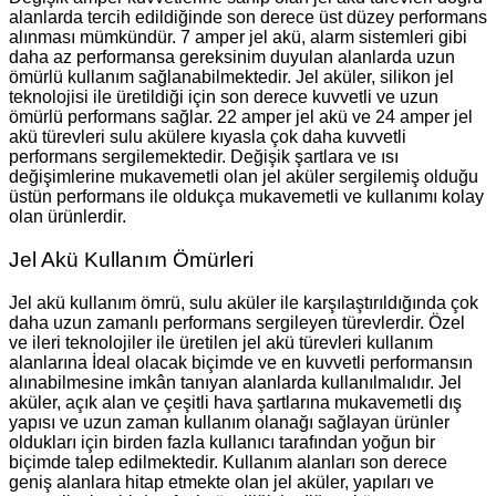
alanlarda tercih edildiğinde son derece üst düzey performans
alınması mümkündür. 7 amper jel akü, alarm sistemleri gibi
daha az performansa gereksinim duyulan alanlarda uzun
ömürlü kullanım sağlanabilmektedir. Jel aküler, silikon jel
teknolojisi ile üretildiği için son derece kuvvetli ve uzun
ömürlü performans sağlar. 22 amper jel akü ve 24 amper jel
akü türevleri sulu akülere kıyasla çok daha kuvvetli
performans sergilemektedir. Değişik şartlara ve ısı
değişimlerine mukavemetli olan jel aküler sergilemiş olduğu
üstün performans ile oldukça mukavemetli ve kullanımı kolay
olan ürünlerdir.
Jel Akü Kullanım Ömürleri
Jel akü kullanım ömrü, sulu aküler ile karşılaştırıldığında çok
daha uzun zamanlı performans sergileyen türevlerdir. Özel
ve ileri teknolojiler ile üretilen jel akü türevleri kullanım
alanlarına İdeal olacak biçimde ve en kuvvetli performansın
alınabilmesine imkân tanıyan alanlarda kullanılmalıdır. Jel
aküler, açık alan ve çeşitli hava şartlarına mukavemetli dış
yapısı ve uzun zaman kullanım olanağı sağlayan ürünler
oldukları için birden fazla kullanıcı tarafından yoğun bir
biçimde talep edilmektedir. Kullanım alanları son derece
geniş alanlara hitap etmekte olan jel aküler, yapıları ve