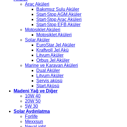
Araç Aküleri
Bakımsız Sulu Aküler
Start-Stop AGM Aküler
Start-Stop Araç Aküleri
Start-Stop EFB Aküler
Motosiklet Aküleri
Motosiklet Aküleri
Solar Aküler
EuroStar Jel Aküler
Kraftvoll Jel Akü
Lityum Aküler
Orbus Jel Aküler
Marine ve Karavan Aküleri
Dual Aküler
Lityum Aküler
Servis aküsü
Start Aküsü
Madeni Yağ ve Diğer
10W 40
20W 50
5W 30
Solar Aydınlatma
Forlife
Mexxsun
NevaLight