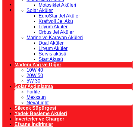
Motosiklet Aküleri
Solar Aküler
EuroStar Jel Aküler
Kraftvoll Jel Akü
Lityum Aküler
Orbus Jel Aküler
Marine ve Karavan Aküleri
Dual Aküler
Lityum Aküler
Servis aküsü
Start Aküsü
Madeni Yağ ve Diğer
10W 40
20W 50
5W 30
Solar Aydınlatma
Forlife
Mexxsun
NevaLight
Silecek Süpürgesi
Yedek Besleme Aküleri
İnverterler ve Charger
Efsane İndirimler