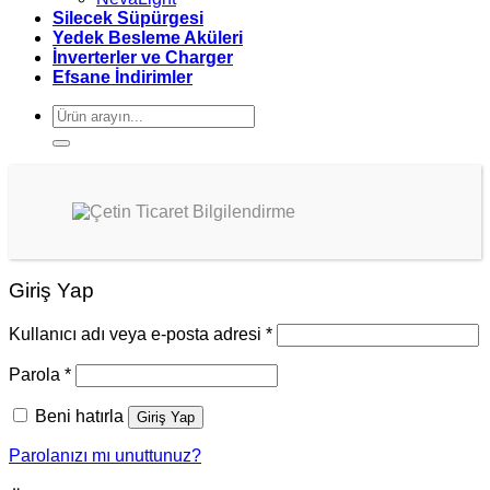
Silecek Süpürgesi
Yedek Besleme Aküleri
İnverterler ve Charger
Efsane İndirimler
Ara:
Giriş Yap
Kullanıcı adı veya e-posta adresi
*
Parola
*
Beni hatırla
Giriş Yap
Parolanızı mı unuttunuz?