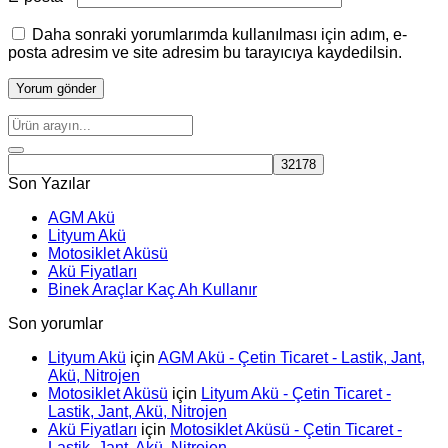
Daha sonraki yorumlarımda kullanılması için adım, e-
posta adresim ve site adresim bu tarayıcıya kaydedilsin.
Son Yazılar
AGM Akü
Lityum Akü
Motosiklet Aküsü
Akü Fiyatları
Binek Araçlar Kaç Ah Kullanır
Son yorumlar
Lityum Akü
için
AGM Akü - Çetin Ticaret - Lastik, Jant,
Akü, Nitrojen
Motosiklet Aküsü
için
Lityum Akü - Çetin Ticaret -
Lastik, Jant, Akü, Nitrojen
Akü Fiyatları
için
Motosiklet Aküsü - Çetin Ticaret -
Lastik, Jant, Akü, Nitrojen