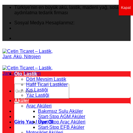
İçeriğe
Türkiye'nin en büyük akü, lastik, madeni yağ, solar
Kapat
atla
aydınlatma tedarik firması
Sosyal Medya Hesaplarımız:
Oto Lastik
Dört Mevsim Lastik
Hafif Ticari Lastikler
Ara:
Kış Lastiği
Yaz Lastiği
Aküler
Araç Aküleri
Bakımsız Sulu Aküler
Start-Stop AGM Aküler
Giriş Yap / Üye Ol
Start-Stop Araç Aküleri
Start-Stop EFB Aküler
Motosiklet Aküleri