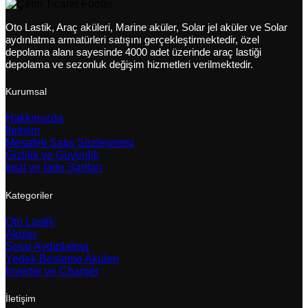
Oto Lastik, Araç aküleri, Marine aküler, Solar jel aküler ve Solar
aydınlatma armatürleri satışını gerçekleştirmektedir, özel
depolama alanı sayesinde 4000 adet üzerinde araç lastiği
depolama ve sezonluk değişim hizmetleri verilmektedir.
Kurumsal
Hakkımızda
İletişim
Mesafeli Satış Sözleşmesi
Gizlilik ve Güvenlik
İptal ve İade Şartları
Kategoriler
Oto Lastik
Aküler
Solar Aydınlatma
Yedek Besleme Aküleri
İnverter ve Charger
İletişim