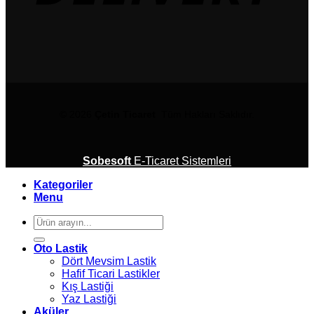
© 2026
Çetin Ticaret
Tüm Hakları Saklıdır.
Sobesoft
E-Ticaret Sistemleri
Kategoriler
Menu
Ara:
Oto Lastik
Dört Mevsim Lastik
Hafif Ticari Lastikler
Kış Lastiği
Yaz Lastiği
Aküler