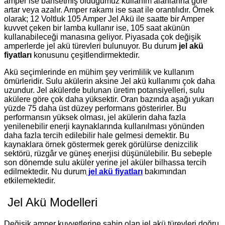
amper ise bahsetmiş olduğumuz kullanım alanlarına göre
artar veya azalır. Amper rakamı ise saat ile orantılıdır. Örnek
olarak; 12 Voltluk 105 Amper Jel Akü ile saatte bir Amper
kuvvet çeken bir lamba kullanır ise, 105 saat akünün
kullanabileceği manasına geliyor. Piyasada çok değişik
amperlerde jel akü türevleri bulunuyor. Bu durum
jel akü
fiyatları
konusunu çeşitlendirmektedir.
Akü seçimlerinde en mühim şey verimlilik ve kullanım
ömürleridir. Sulu akülerin aksine Jel akü kullanımı çok daha
uzundur. Jel akülerde bulunan üretim potansiyelleri, sulu
akülere göre çok daha yüksektir. Oran bazında aşağı yukarı
yüzde 75 daha üst düzey performans gösterirler. Bu
performansın yüksek olması, jel akülerin daha fazla
yenilenebilir enerji kaynaklarında kullanılması yönünden
daha fazla tercih edilebilir hale gelmesi demektir. Bu
kaynaklara örnek göstermek gerek görülürse denizcilik
sektörü, rüzgâr ve güneş enerjisi düşünülebilir. Bu sebeple
son dönemde sulu aküler yerine jel aküler bilhassa tercih
edilmektedir. Nu durum
jel akü fiyatları
bakımından
etkilemektedir.
Jel Akü Modelleri
Değişik amper kuvvetlerine sahip olan jel akü türevleri doğru