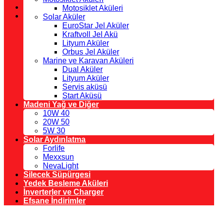
Motosiklet Aküleri
Solar Aküler
EuroStar Jel Aküler
Kraftvoll Jel Akü
Lityum Aküler
Orbus Jel Aküler
Marine ve Karavan Aküleri
Dual Aküler
Lityum Aküler
Servis aküsü
Start Aküsü
Madeni Yağ ve Diğer
10W 40
20W 50
5W 30
Solar Aydınlatma
Forlife
Mexxsun
NevaLight
Silecek Süpürgesi
Yedek Besleme Aküleri
İnverterler ve Charger
Efsane İndirimler