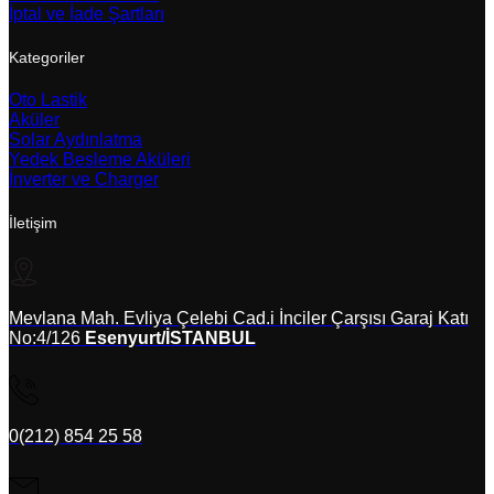
İptal ve İade Şartları
Kategoriler
Oto Lastik
Aküler
Solar Aydınlatma
Yedek Besleme Aküleri
İnverter ve Charger
İletişim
Mevlana Mah. Evliya Çelebi Cad.i İnciler Çarşısı Garaj Katı
No:4/126
Esenyurt/İSTANBUL
0(212) 854 25 58