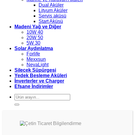
Dual Aküler
Lityum Aküler
Servis aküsü
Start Aküsü
Madeni Yağ ve Diğer
10W 40
20W 50
5W 30
Solar Aydınlatma
Forlife
Mexxsun
NevaLight
Silecek Süpürgesi
Yedek Besleme Aküleri
İnverterler ve Charger
Efsane İndirimler
Ara: