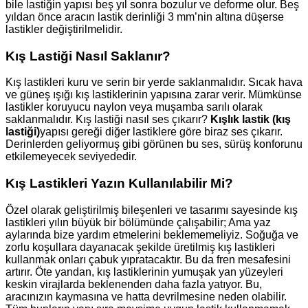
bile lastiğin yapısı beş yıl sonra bozulur ve deforme olur. Beş
yıldan önce aracın lastik derinliği 3 mm’nin altına düşerse
lastikler değiştirilmelidir.
Kış Lastiği Nasıl Saklanır?
Kış lastikleri kuru ve serin bir yerde saklanmalıdır. Sıcak hava
ve güneş ışığı kış lastiklerinin yapısına zarar verir. Mümkünse
lastikler koruyucu naylon veya muşamba sarılı olarak
saklanmalıdır. Kış lastiği nasıl ses çıkarır?
Kışlık lastik (kış
lastiği)
yapısı gereği diğer lastiklere göre biraz ses çıkarır.
Derinlerden geliyormuş gibi görünen bu ses, sürüş konforunu
etkilemeyecek seviyededir.
Kış Lastikleri Yazın Kullanılabilir Mi?
Özel olarak geliştirilmiş bileşenleri ve tasarımı sayesinde kış
lastikleri yılın büyük bir bölümünde çalışabilir; Ama yaz
aylarında bize yardım etmelerini beklememeliyiz. Soğuğa ve
zorlu koşullara dayanacak şekilde üretilmiş kış lastikleri
kullanmak onları çabuk yıpratacaktır. Bu da fren mesafesini
artırır. Öte yandan, kış lastiklerinin yumuşak yan yüzeyleri
keskin virajlarda beklenenden daha fazla yatıyor. Bu,
aracınızın kaymasına ve hatta devrilmesine neden olabilir.