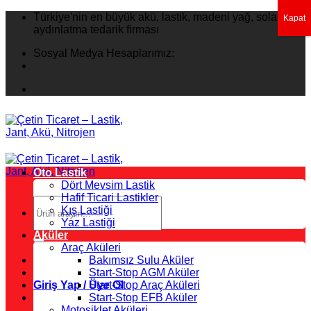
İçeriğe
Türkiye'nin en büyük akü, lastik, madeni yağ, solar
Kapat
atla
aydınlatma tedarik firması
Sosyal Medya Hesaplarımız:
Oto Lastik
Dört Mevsim Lastik
Hafif Ticari Lastikler
Ara:
Kış Lastiği
Yaz Lastiği
Aküler
Araç Aküleri
Bakımsız Sulu Aküler
Start-Stop AGM Aküler
Giriş Yap / Üye Ol
Start-Stop Araç Aküleri
Start-Stop EFB Aküler
Motosiklet Aküleri