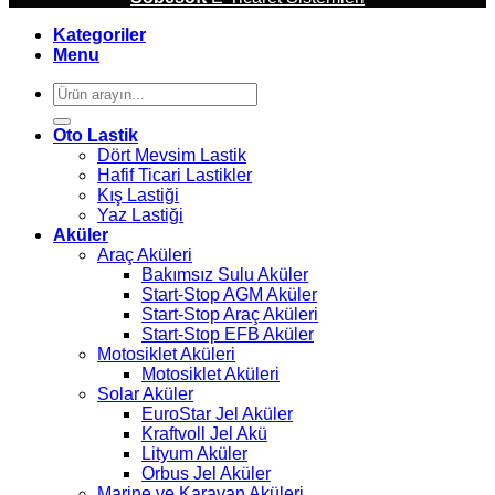
Kategoriler
Menu
Ara:
Oto Lastik
Dört Mevsim Lastik
Hafif Ticari Lastikler
Kış Lastiği
Yaz Lastiği
Aküler
Araç Aküleri
Bakımsız Sulu Aküler
Start-Stop AGM Aküler
Start-Stop Araç Aküleri
Start-Stop EFB Aküler
Motosiklet Aküleri
Motosiklet Aküleri
Solar Aküler
EuroStar Jel Aküler
Kraftvoll Jel Akü
Lityum Aküler
Orbus Jel Aküler
Marine ve Karavan Aküleri