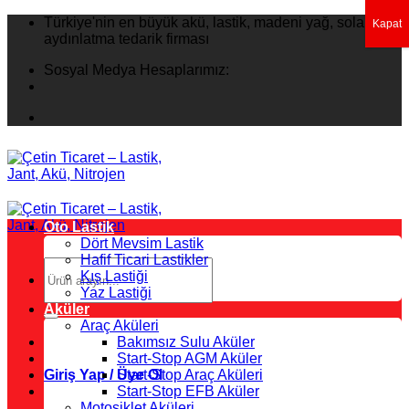
İçeriğe
Türkiye'nin en büyük akü, lastik, madeni yağ, solar
Kapat
atla
aydınlatma tedarik firması
Sosyal Medya Hesaplarımız:
Oto Lastik
Dört Mevsim Lastik
Hafif Ticari Lastikler
Ara:
Kış Lastiği
Yaz Lastiği
Aküler
Araç Aküleri
Bakımsız Sulu Aküler
Start-Stop AGM Aküler
Giriş Yap / Üye Ol
Start-Stop Araç Aküleri
Start-Stop EFB Aküler
Motosiklet Aküleri