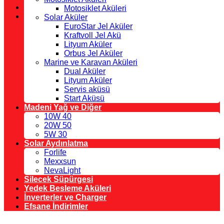
Motosiklet Aküleri
Solar Aküler
EuroStar Jel Aküler
Kraftvoll Jel Akü
Lityum Aküler
Orbus Jel Aküler
Marine ve Karavan Aküleri
Dual Aküler
Lityum Aküler
Servis aküsü
Start Aküsü
Madeni Yağ ve Diğer
10W 40
20W 50
5W 30
Solar Aydınlatma
Forlife
Mexxsun
NevaLight
Silecek Süpürgesi
Yedek Besleme Aküleri
İnverterler ve Charger
Efsane İndirimler