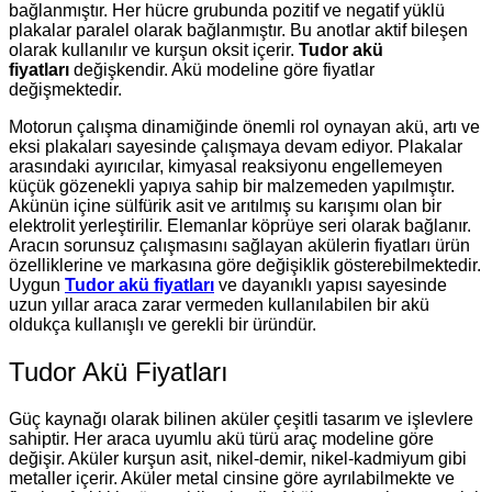
bağlanmıştır. Her hücre grubunda pozitif ve negatif yüklü
plakalar paralel olarak bağlanmıştır. Bu anotlar aktif bileşen
olarak kullanılır ve kurşun oksit içerir.
Tudor akü
fiyatları
değişkendir. Akü modeline göre fiyatlar
değişmektedir.
Motorun çalışma dinamiğinde önemli rol oynayan akü, artı ve
eksi plakaları sayesinde çalışmaya devam ediyor. Plakalar
arasındaki ayırıcılar, kimyasal reaksiyonu engellemeyen
küçük gözenekli yapıya sahip bir malzemeden yapılmıştır.
Akünün içine sülfürik asit ve arıtılmış su karışımı olan bir
elektrolit yerleştirilir. Elemanlar köprüye seri olarak bağlanır.
Aracın sorunsuz çalışmasını sağlayan akülerin fiyatları ürün
özelliklerine ve markasına göre değişiklik gösterebilmektedir.
Uygun
Tudor akü fiyatları
ve dayanıklı yapısı sayesinde
uzun yıllar araca zarar vermeden kullanılabilen bir akü
oldukça kullanışlı ve gerekli bir üründür.
Tudor Akü Fiyatları
Güç kaynağı olarak bilinen aküler çeşitli tasarım ve işlevlere
sahiptir. Her araca uyumlu akü türü araç modeline göre
değişir. Aküler kurşun asit, nikel-demir, nikel-kadmiyum gibi
metaller içerir. Aküler metal cinsine göre ayrılabilmekte ve