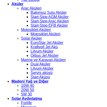
Aküler
Araç Aküleri
Bakımsız Sulu Aküler
Start-Stop AGM Aküler
Start-Stop Araç Aküleri
Start-Stop EFB Aküler
Motosiklet Aküleri
Motosiklet Aküleri
Solar Aküler
EuroStar Jel Aküler
Kraftvoll Jel Akü
Lityum Aküler
Orbus Jel Aküler
Marine ve Karavan Aküleri
Dual Aküler
Lityum Aküler
Servis aküsü
Start Aküsü
Madeni Yağ ve Diğer
10W 40
20W 50
5W 30
Solar Aydınlatma
Forlife