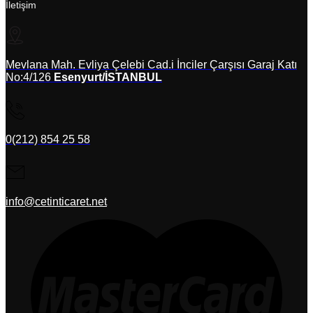
İletişim
Mevlana Mah. Evliya Çelebi Cad.i İnciler Çarşısı Garaj Katı
No:4/126
Esenyurt/İSTANBUL
0(212) 854 25 58
info@cetinticaret.net