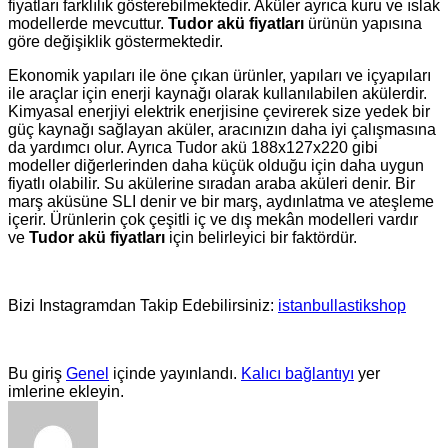
fiyatları farklılık gösterebilmektedir. Aküler ayrıca kuru ve ıslak
modellerde mevcuttur.
Tudor akü fiyatları
ürünün yapısına
göre değişiklik göstermektedir.
Ekonomik yapıları ile öne çıkan ürünler, yapıları ve içyapıları
ile araçlar için enerji kaynağı olarak kullanılabilen akülerdir.
Kimyasal enerjiyi elektrik enerjisine çevirerek size yedek bir
güç kaynağı sağlayan aküler, aracınızın daha iyi çalışmasına
da yardımcı olur. Ayrıca Tudor akü 188x127x220 gibi
modeller diğerlerinden daha küçük olduğu için daha uygun
fiyatlı olabilir. Su akülerine sıradan araba aküleri denir. Bir
marş aküsüne SLI denir ve bir marş, aydınlatma ve ateşleme
içerir. Ürünlerin çok çeşitli iç ve dış mekân modelleri vardır
ve
Tudor akü fiyatları
için belirleyici bir faktördür.
Bizi Instagramdan Takip Edebilirsiniz:
istanbullastikshop
Bu giriş
Genel
içinde yayınlandı.
Kalıcı bağlantıyı
yer
imlerine ekleyin.