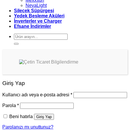
Mexxsun
NevaLight
Silecek Süpürgesi
Yedek Besleme Aküleri
İnverterler ve Charger
Efsane İndirimler
Ara:
Giriş Yap
Kullanıcı adı veya e-posta adresi
*
Parola
*
Beni hatırla
Giriş Yap
Parolanızı mı unuttunuz?