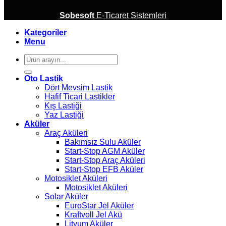
Sobesoft
E-Ticaret Sistemleri
Kategoriler
Menu
Ara:
Oto Lastik
Dört Mevsim Lastik
Hafif Ticari Lastikler
Kış Lastiği
Yaz Lastiği
Aküler
Araç Aküleri
Bakımsız Sulu Aküler
Start-Stop AGM Aküler
Start-Stop Araç Aküleri
Start-Stop EFB Aküler
Motosiklet Aküleri
Motosiklet Aküleri
Solar Aküler
EuroStar Jel Aküler
Kraftvoll Jel Akü
Lityum Aküler