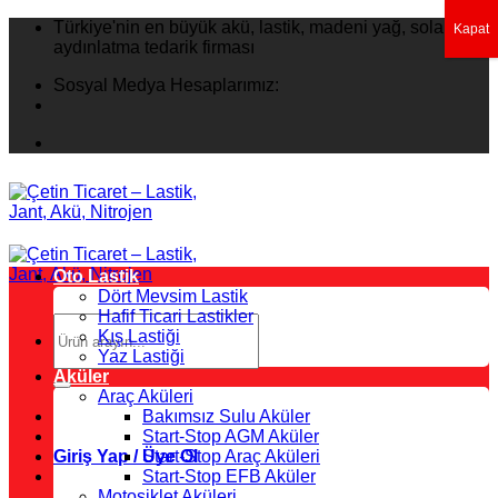
İçeriğe
Türkiye'nin en büyük akü, lastik, madeni yağ, solar
Kapat
atla
aydınlatma tedarik firması
Sosyal Medya Hesaplarımız:
Oto Lastik
Dört Mevsim Lastik
Hafif Ticari Lastikler
Ara:
Kış Lastiği
Yaz Lastiği
Aküler
Araç Aküleri
Bakımsız Sulu Aküler
Start-Stop AGM Aküler
Giriş Yap / Üye Ol
Start-Stop Araç Aküleri
Start-Stop EFB Aküler
Motosiklet Aküleri