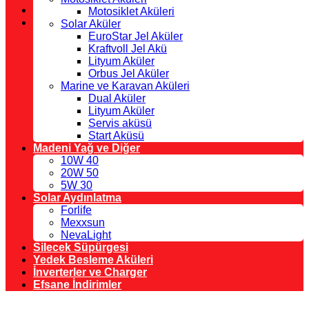
Motosiklet Aküleri
Solar Aküler
EuroStar Jel Aküler
Kraftvoll Jel Akü
Lityum Aküler
Orbus Jel Aküler
Marine ve Karavan Aküleri
Dual Aküler
Lityum Aküler
Servis aküsü
Start Aküsü
Madeni Yağ ve Diğer
10W 40
20W 50
5W 30
Solar Aydınlatma
Forlife
Mexxsun
NevaLight
Silecek Süpürgesi
Yedek Besleme Aküleri
İnverterler ve Charger
Efsane İndirimler