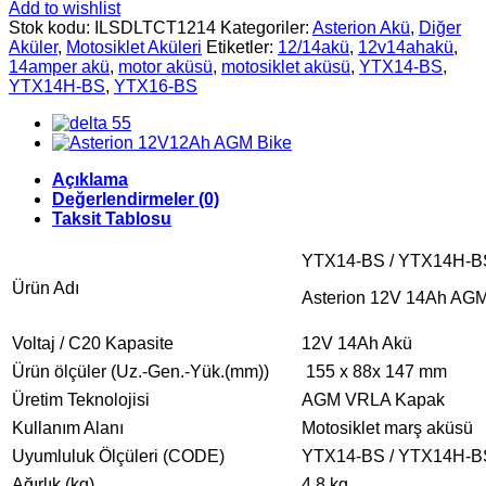
Add to wishlist
Stok kodu:
ILSDLTCT1214
Kategoriler:
Asterion Akü
,
Diğer
Aküler
,
Motosiklet Aküleri
Etiketler:
12/14akü
,
12v14ahakü
,
14amper akü
,
motor aküsü
,
motosiklet aküsü
,
YTX14-BS
,
YTX14H-BS
,
YTX16-BS
Açıklama
Değerlendirmeler (0)
Taksit Tablosu
YTX14-BS / YTX14H-B
Ürün Adı
Asterion 12V 14Ah AGM 
Voltaj / C20 Kapasite
12V 14Ah Akü
Ürün ölçüler (Uz.-Gen.-Yük.(mm))
155 x 88x 147 mm
Üretim Teknolojisi
AGM VRLA Kapak
Kullanım Alanı
Motosiklet marş aküsü
Uyumluluk Ölçüleri (CODE)
YTX14-BS / YTX14H-B
Ağırlık (kg)
4,8 kg