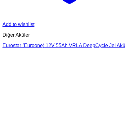
Add to wishlist
Diğer Aküler
Eurostar (Euroone) 12V 55Ah VRLA DeepCycle Jel Akü