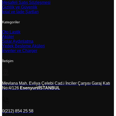
Mesafeli Satış Sözleşmesi
Gizlilik ve Güvenlik
İptal ve İade Şartları
Kategoriler
Oto Lastik
Aküler
Solar Aydınlatma
Yedek Besleme Aküleri
İnverter ve Charger
İletişim
Mevlana Mah. Evliya Çelebi Cad.i İnciler Çarşısı Garaj Katı
No:4/126
Esenyurt/İSTANBUL
0(212) 854 25 58