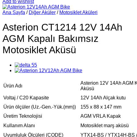
Add to wishlist
Ana Sayfa
/
Diğer Aküler
/
Motosiklet Aküleri
Asterion CT1214 12V 14Ah
AGM Kapalı Bakımsız
Motosiklet Aküsü
Asterion 12V 14Ah AGM Ka
Ürün Adı
Aküsü
Voltaj / C20 Kapasite
12V 14Ah Alçak kutu
Ürün ölçüler (Uz.-Gen.-Yük.(mm))
155 x 88 x 147 mm
Üretim Teknolojisi
AGM VRLA Kapak
Kullanım Alanı
Motosiklet marş aküsü
Uyumluluk Ölçüleri (CODE)
YTX14-BS / YTX14H-BS 