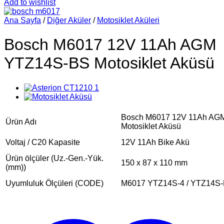
Add to wishlist
Ana Sayfa
/
Diğer Aküler
/
Motosiklet Aküleri
Bosch M6017 12V 11Ah AGM
YTZ14S-BS Motosiklet Aküsü
Bosch M6017 12V 11Ah AG
Ürün Adı
Motosiklet Aküsü
Voltaj / C20 Kapasite
12V 11Ah Bike Akü
Ürün ölçüler (Uz.-Gen.-Yük.
150 x 87 x 110 mm
(mm))
Uyumluluk Ölçüleri (CODE)
M6017 YTZ14S-4 / YTZ14S