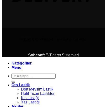
© 2026
Çetin Ticaret
Tüm Hakları Saklıdır.
Sobesoft
E-Ticaret Sistemleri
Kategoriler
Menu
Ara:
Oto Lastik
Dört Mevsim Lastik
Hafif Ticari Lastikler
Kış Lastiği
Yaz Lastiği
Aküler