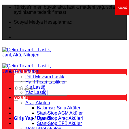
İçeriğe
Türkiye'nin en büyük akü, lastik, madeni yağ, solar
Kapat
atla
aydınlatma tedarik firması
Sosyal Medya Hesaplarımız:
Oto Lastik
Dört Mevsim Lastik
Hafif Ticari Lastikler
Ara:
Kış Lastiği
Yaz Lastiği
Aküler
Araç Aküleri
Bakımsız Sulu Aküler
Start-Stop AGM Aküler
Giriş Yap / Üye Ol
Start-Stop Araç Aküleri
Start-Stop EFB Aküler
Motosiklet Aküleri