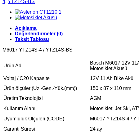
4
,
YTZ14S-BS
Açıklama
Değerlendirmeler (0)
Taksit Tablosu
M6017 YTZ14S-4 / YTZ14S-BS
Bosch M6017 12V 1
Ürün Adı
Motosiklet Aküsü
Voltaj / C20 Kapasite
12V 11 Ah Bike Akü
Ürün ölçüler (Uz.-Gen.-Yük.(mm))
150 x 87 x 110 mm
Üretim Teknolojisi
AGM
Kullanım Alanı
Motosiklet, Jet Ski, 
Uyumluluk Ölçüleri (CODE)
M6017 YTZ14S-4 / Y
Garanti Süresi
24 ay