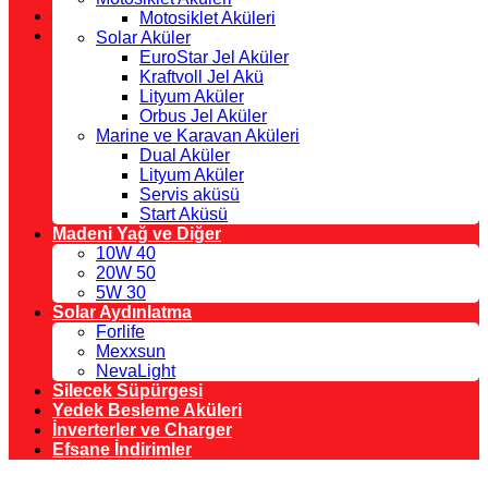
Motosiklet Aküleri
Solar Aküler
EuroStar Jel Aküler
Kraftvoll Jel Akü
Lityum Aküler
Orbus Jel Aküler
Marine ve Karavan Aküleri
Dual Aküler
Lityum Aküler
Servis aküsü
Start Aküsü
Madeni Yağ ve Diğer
10W 40
20W 50
5W 30
Solar Aydınlatma
Forlife
Mexxsun
NevaLight
Silecek Süpürgesi
Yedek Besleme Aküleri
İnverterler ve Charger
Efsane İndirimler