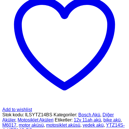
Add to wishlist
Stok kodu:
ILSYTZ14BS
Kategoriler:
Bosch Akü
,
Diğer
Aküler
,
Motosiklet Aküleri
Etiketler:
12v 11ah akü
,
bike akü
,
M6017
,
motor aküsü
,
motosiklet aküsü
,
yedek akü
,
YTZ14S-