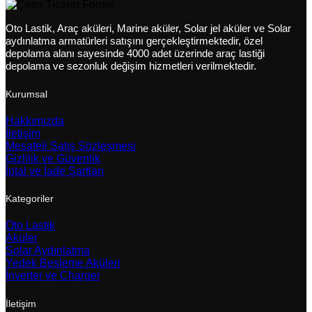
Oto Lastik, Araç aküleri, Marine aküler, Solar jel aküler ve Solar
aydınlatma armatürleri satışını gerçekleştirmektedir, özel
depolama alanı sayesinde 4000 adet üzerinde araç lastiği
depolama ve sezonluk değişim hizmetleri verilmektedir.
Kurumsal
Hakkımızda
İletişim
Mesafeli Satış Sözleşmesi
Gizlilik ve Güvenlik
İptal ve İade Şartları
Kategoriler
Oto Lastik
Aküler
Solar Aydınlatma
Yedek Besleme Aküleri
İnverter ve Charger
İletişim