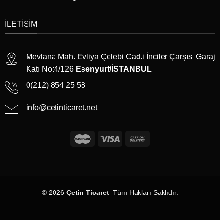
İLETIŞIM
Mevlana Mah. Evliya Çelebi Cad.i İnciler Çarşısı Garaj
Katı No:4/126
Esenyurt/İSTANBUL
0(212) 854 25 58
info@cetinticaret.net
© 2026
Çetin Ticaret
Tüm Hakları Saklıdır.