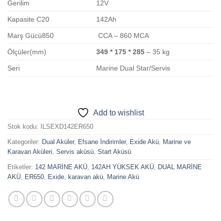
Gerilim
12V
Kapasite C20
142Ah
Marş Gücü850
CCA – 860 MCA
Ölçüler(mm)
349 * 175 * 285
– 35 kg
Seri
Marine Dual Star/Servis
Add to wishlist
Stok kodu:
ILSEXD142ER650
Kategoriler:
Dual Aküler
,
Efsane İndirimler
,
Exide Akü
,
Marine ve
Karavan Aküleri
,
Servis aküsü
,
Start Aküsü
Etiketler:
142 MARİNE AKÜ
,
142AH YÜKSEK AKÜ
,
DUAL MARİNE
AKÜ
,
ER650
,
Exide
,
karavan akü
,
Marine Akü