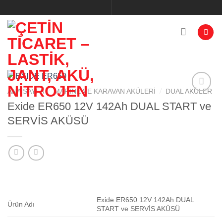
İçeriğe
atla
/
/
ANA SAYFA
MARINE VE KARAVAN AKÜLERI
DUAL AKÜLER
Exide ER650 12V 142Ah DUAL START ve
Add to
SERVİS AKÜSÜ
wishlist
Exide ER650 12V 142Ah DUAL
Ürün Adı
START ve SERVİS AKÜSÜ