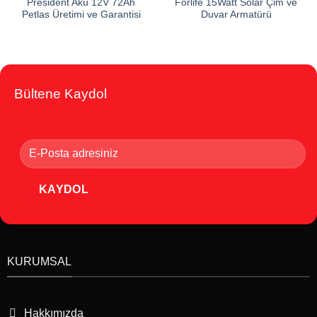
President Akü 12V 72Ah
Forlife 15Watt Solar Çim ve
Petlas Üretimi ve Garantisi
Duvar Armatürü
Bültene Kaydol
KURUMSAL
Hakkımızda