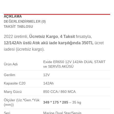
AÇIKLAMA
DEĞERLENDIRMELER (0)
TAKSIT TABLOSU
2022 üretimli,
Ücretsiz Kargo
,
4 Taksit
fırsatıyla,
12/142Ah üstü Atık akü iade karşılığında 350TL
ücret
iadesi (ücretsiz kargo).
Exide ER650 12V 142Ah DUAL START
Ürün Adı
ve SERVİS AKÜSÜ
Gerilim
12V
Kapasite C20
142Ah
Marş Gücü
850 CCA / 860 MCA
Ölçüler (Uz.*Gen.*Yük
349 * 175 * 285
– 35 kg
(mm))
Seri
Marine Dual Star/Servis