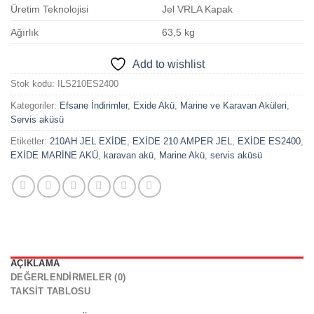
Üretim Teknolojisi
Jel VRLA Kapak
Ağırlık
63,5 kg
Add to wishlist
Stok kodu:
ILS210ES2400
Kategoriler:
Efsane İndirimler
,
Exide Akü
,
Marine ve Karavan Aküleri
,
Servis aküsü
Etiketler:
210AH JEL EXİDE
,
EXİDE 210 AMPER JEL
,
EXİDE ES2400
,
EXİDE MARİNE AKÜ
,
karavan akü
,
Marine Akü
,
servis aküsü
AÇIKLAMA
DEĞERLENDIRMELER (0)
TAKSIT TABLOSU