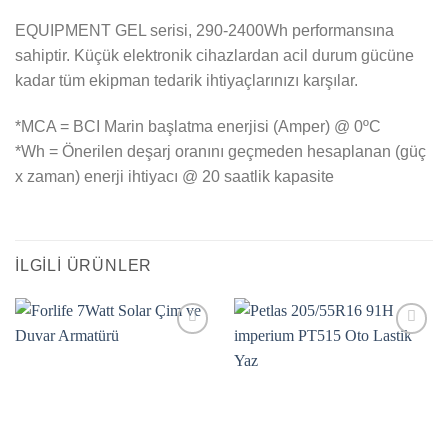
EQUIPMENT GEL serisi, 290-2400Wh performansına
sahiptir. Küçük elektronik cihazlardan acil durum gücüne
kadar tüm ekipman tedarik ihtiyaçlarınızı karşılar.
*MCA = BCI Marin başlatma enerjisi (Amper) @ 0ºC
*Wh = Önerilen deşarj oranını geçmeden hesaplanan (güç
x zaman) enerji ihtiyacı @ 20 saatlik kapasite
İLGILI ÜRÜNLER
Add to
Add to
wishlist
wishlist