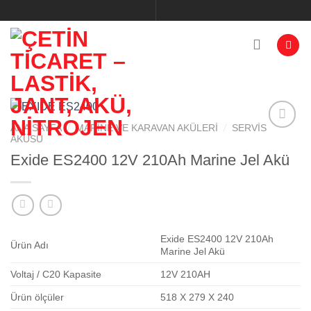
İçeriğe
atla
/
/
ANA SAYFA
MARINE VE KARAVAN AKÜLERI
SERVIS
AKÜSÜ
Exide ES2400 12V 210Ah Marine Jel Akü
Add to
wishlist
Exide ES2400 12V 210Ah
Ürün Adı
Marine Jel Akü
Voltaj / C20 Kapasite
12V 210AH
Ürün ölçüler
518 X 279 X 240