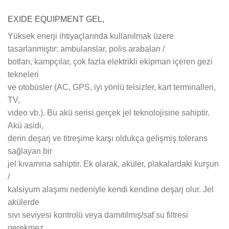
EXIDE EQUIPMENT GEL,
Yüksek enerji ihtiyaçlarında kullanılmak üzere
tasarlanmıştır: ambulanslar, polis arabaları /
botları, kampçılar, çok fazla elektrikli ekipman içeren gezi
tekneleri
ve otobüsler (AC, GPS, iyi yönlü telsizler, kart terminalleri,
TV,
video vb.). Bu akü serisi gerçek jel teknolojisine sahiptir.
Akü asidi,
derin deşarj ve titreşime karşı oldukça gelişmiş tolerans
sağlayan bir
jel kıvamına sahiptir. Ek olarak, aküler, plakalardaki kurşun
/
kalsiyum alaşımı nedeniyle kendi kendine deşarj olur. Jel
akülerde
sıvı seviyesi kontrolü veya damıtılmış/saf su filtresi
gerekmez.