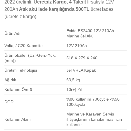
2022 üretimli,
Ücretsiz Kargo
,
4 Taksit
fırsatıyla,12V
200Ah
Atık akü iade karşılığında 500TL
ücret iadesi
(ücretsiz kargo).
Exide ES2400 12V 210Ah
Ürün Adı
Marine Jel Akü
Voltaj / C20 Kapasite
12V 210Ah
Ürün ölçüler (Uz.-Gen.-Yük.
518 X 279 X 240
(mm))
Üretim Teknolojisi
Jel VRLA Kapak
Ağırlık
63,5 kg
Kullanım Ömrü
10(+) Yıl
%80 kullanım 700cycle -%50
DOD
1000cycle
Marine ve Karavan Servis
Kullanım Alanı
ihtiyaçlarının karşılanması için
kullanılır.