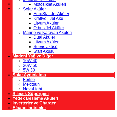
Motosiklet Aküleri
Solar Aküler
EuroStar Jel Aküler
Kraftvoll Jel Akü
Lityum Aküler
Orbus Jel Aküler
Marine ve Karavan Aküleri
Dual Aküler
Lityum Aküler
Servis aküsü
Start Aküsü
Madeni Yağ ve Diğer
10W 40
20W 50
5W 30
Solar Aydınlatma
Forlife
Mexxsun
NevaLight
Silecek Süpürgesi
Yedek Besleme Aküleri
İnverterler ve Charger
Efsane İndirimler