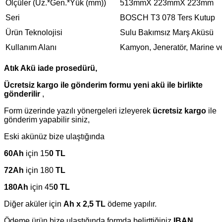
Ölçüler (Uz.*Gen.*Yük (mm))
513mmX 223mmX 223mm
Seri
BOSCH T3 078 Ters Kutup
Ürün Teknolojisi
Sulu Bakımsız Marş Aküsü
Kullanım Alanı
Kamyon, Jeneratör, Marine v
Atık Akü iade prosedürü,
Ücretsiz kargo ile gönderim formu yeni akü ile birlikte
gönderilir
,
Form üzerinde yazılı yönergeleri izleyerek
ücretsiz kargo
ile
gönderim yapabilir siniz,
Eski akünüz bize ulaştığında
60Ah
için 15
0 TL
72Ah
için 180
TL
180Ah
için 45
0 TL
Diğer aküler için
Ah x 2,5 TL
ödeme yapılır.
Ödeme ürün bize ulaştığında formda belirttiğiniz
IBAN