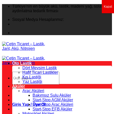
İçeriğe
Türkiye'nin en büyük akü, lastik, madeni yağ, solar
Kapat
atla
aydınlatma tedarik firması
Sosyal Medya Hesaplarımız:
Oto Lastik
Dört Mevsim Lastik
Hafif Ticari Lastikler
Ara:
Kış Lastiği
Yaz Lastiği
Aküler
Araç Aküleri
Bakımsız Sulu Aküler
Start-Stop AGM Aküler
Giriş Yap / Üye Ol
Start-Stop Araç Aküleri
Start-Stop EFB Aküler
Motosiklet Aküleri