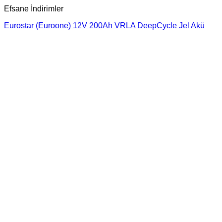
Efsane İndirimler
Eurostar (Euroone) 12V 200Ah VRLA DeepCycle Jel Akü