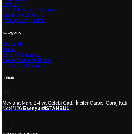
İletişim
Mesafeli Satış Sözleşmesi
Gizlilik ve Güvenlik
İptal ve İade Şartları
Kategoriler
Oto Lastik
Aküler
Solar Aydınlatma
Yedek Besleme Aküleri
İnverter ve Charger
İletişim
Mevlana Mah. Evliya Çelebi Cad.i İnciler Çarşısı Garaj Katı
No:4/126
Esenyurt/İSTANBUL