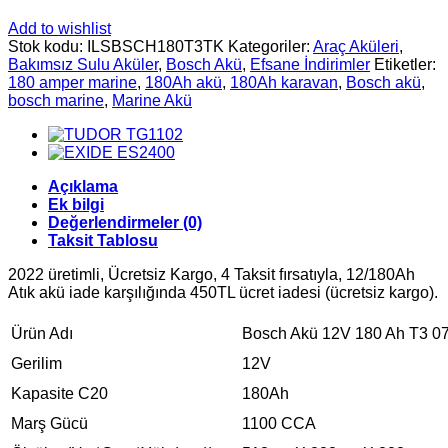
Add to wishlist
Stok kodu:
ILSBSCH180T3TK
Kategoriler:
Araç Aküleri
,
Bakımsız Sulu Aküler
,
Bosch Akü
,
Efsane İndirimler
Etiketler:
180 amper marine
,
180Ah akü
,
180Ah karavan
,
Bosch akü
,
bosch marine
,
Marine Akü
Açıklama
Ek bilgi
Değerlendirmeler (0)
Taksit Tablosu
2022 üretimli, Ücretsiz Kargo, 4 Taksit fırsatıyla, 12/180Ah
Atık akü iade karşılığında 450TL ücret iadesi (ücretsiz kargo).
Ürün Adı
Bosch Akü 12V 180 Ah T3 07
Gerilim
12V
Kapasite C20
180Ah
Marş Gücü
1100 CCA