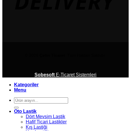
© 2026
Çetin Ticaret
Tüm Hakları Saklıdır.
Sobesoft
E-Ticaret Sistemleri
Kategoriler
Menu
Ara:
Oto Lastik
Dört Mevsim Lastik
Hafif Ticari Lastikler
Kış Lastiği