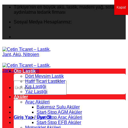
İçeriğe
Türkiye'nin en büyük akü, lastik, madeni yağ, solar
Kapat
atla
aydınlatma tedarik firması
Sosyal Medya Hesaplarımız:
Oto Lastik
Dört Mevsim Lastik
Hafif Ticari Lastikler
Ara:
Kış Lastiği
Yaz Lastiği
Aküler
Araç Aküleri
Bakımsız Sulu Aküler
Start-Stop AGM Aküler
Giriş Yap / Üye Ol
Start-Stop Araç Aküleri
Start-Stop EFB Aküler
Motosiklet Aküleri