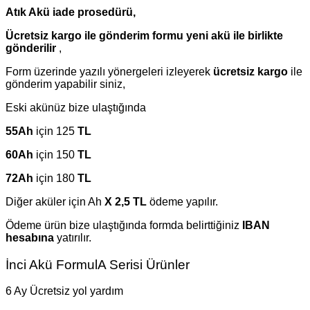
Atık Akü iade prosedürü,
Ücretsiz kargo ile gönderim formu yeni akü ile birlikte
gönderilir
,
Form üzerinde yazılı yönergeleri izleyerek
ücretsiz kargo
ile
gönderim yapabilir siniz,
Eski akünüz bize ulaştığında
55Ah
için 125
TL
60Ah
için 150
TL
72Ah
için 180
TL
Diğer aküler için Ah
X 2,5 TL
ödeme yapılır.
Ödeme ürün bize ulaştığında formda belirttiğiniz
IBAN
hesabına
yatırılır.
İnci Akü FormulA Serisi Ürünler
6 Ay Ücretsiz yol yardım