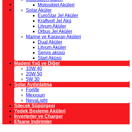
Motosiklet Aküleri
Solar Aküler
EuroStar Jel Aküler
Kraftvoll Jel Akü
Lityum Aküler
Orbus Jel Aküler
Marine ve Karavan Aküleri
Dual Aküler
Lityum Aküler
Servis aküsü
Start Aküsü
Madeni Yağ ve Diğer
10W 40
20W 50
5W 30
Solar Aydınlatma
Forlife
Mexxsun
NevaLight
Silecek Süpürgesi
Yedek Besleme Aküleri
İnverterler ve Charger
Efsane İndirimler