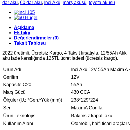
dar akü
,
60 dar akü
,
İnci Akü
,
marş aküsü
,
toyota aküsü
Açıklama
Ek bilgi
Değerlendirmeler (0)
Taksit Tablosu
2022 üretimli, Ücretsiz Kargo, 4 Taksit fırsatıyla, 12/55Ah Atık
akü iade karşılığında 125TL ücret iadesi (ücretsiz kargo).
Ürün Adı
İnci Akü 12V 55Ah Maxim A
Gerilim
12V
Kapasite C20
55Ah
Marş Gücü
430 CCA
Ölçüler (Uz.*Gen.*Yük (mm))
238*129*224
Seri
MaximA Gorilla
Ürün Teknolojisi
Bakımsız kapalı akü
Kullanım Alanı
Otomobil, haifi ticari araçlar