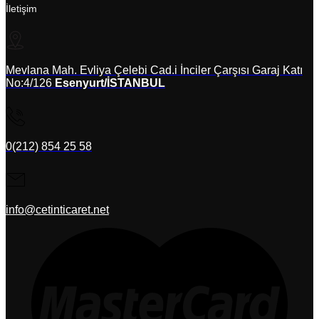
İletişim
Mevlana Mah. Evliya Çelebi Cad.i İnciler Çarşısı Garaj Katı
No:4/126
Esenyurt/İSTANBUL
0(212) 854 25 58
info@cetinticaret.net