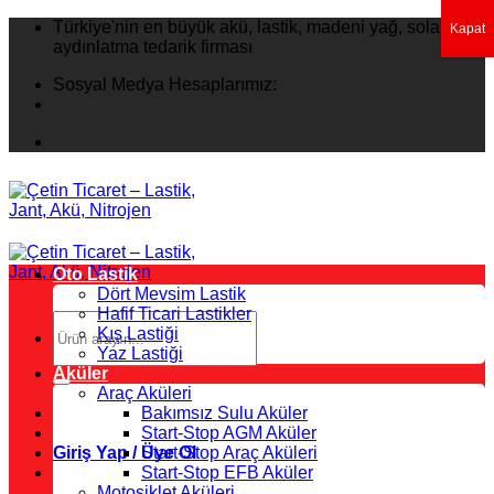
İçeriğe
Türkiye'nin en büyük akü, lastik, madeni yağ, solar
Kapat
atla
aydınlatma tedarik firması
Sosyal Medya Hesaplarımız:
Oto Lastik
Dört Mevsim Lastik
Hafif Ticari Lastikler
Ara:
Kış Lastiği
Yaz Lastiği
Aküler
Araç Aküleri
Bakımsız Sulu Aküler
Start-Stop AGM Aküler
Giriş Yap / Üye Ol
Start-Stop Araç Aküleri
Start-Stop EFB Aküler
Motosiklet Aküleri