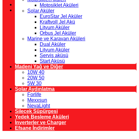
Motosiklet Aküleri
Solar Aküler
EuroStar Jel Aküler
Kraftvoll Jel Akü
Lityum Aküler
Orbus Jel Aküler
Marine ve Karavan Aküleri
Dual Aküler
Lityum Aküler
Servis aküsü
Start Aküsü
Madeni Yağ ve Diğer
10W 40
20W 50
5W 30
Solar Aydınlatma
Forlife
Mexxsun
NevaLight
Silecek Süpürgesi
Yedek Besleme Aküleri
İnverterler ve Charger
Efsane İndirimler