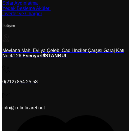
Solar Aydınlatma
Yedek Besleme Aküleri
İnverter ve Charger
İletişim
Mevlana Mah. Evliya Çelebi Cad.i İnciler Çarşısı Garaj Katı
No:4/126
Esenyurt/İSTANBUL
0(212) 854 25 58
info@cetinticaret.net