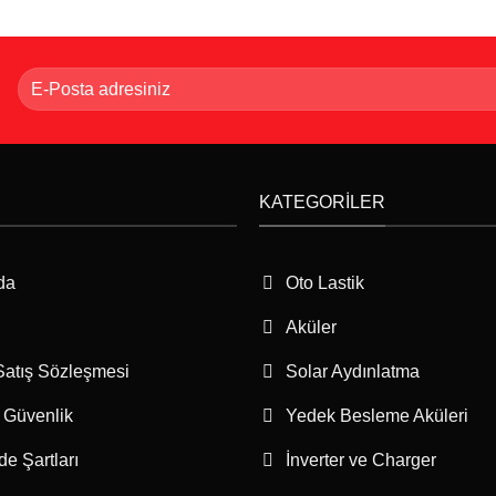
KATEGORILER
da
Oto Lastik
Aküler
Satış Sözleşmesi
Solar Aydınlatma
e Güvenlik
Yedek Besleme Aküleri
ade Şartları
İnverter ve Charger