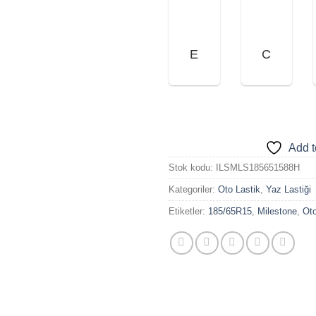
E
C
Add t
Stok kodu:
ILSMLS185651588H
Kategoriler:
Oto Lastik
,
Yaz Lastiği
Etiketler:
185/65R15
,
Milestone
,
Oto