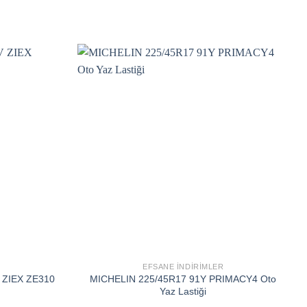
Add to
Add to
wishlist
wishlist
EFSANE İNDIRIMLER
V ZIEX ZE310
MICHELIN 225/45R17 91Y PRIMACY4 Oto
Yaz Lastiği