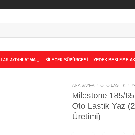
LAR AYDINLATMA
SILECEK SÜPÜRGESI
YEDEK BESLEME AK
/
/
ANA SAYFA
OTO LASTIK
Y
Milestone 185/6
Oto Lastik Yaz (
Add to
Üretimi)
wishlist