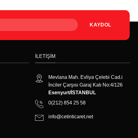
İLETIŞIM
Mevlana Mah. Evliya Çelebi Cad.i
İnciler Çarşısı Garaj Katı No:4/126
Esenyurt/İSTANBUL
0(212) 854 25 58
info@cetinticaret.net