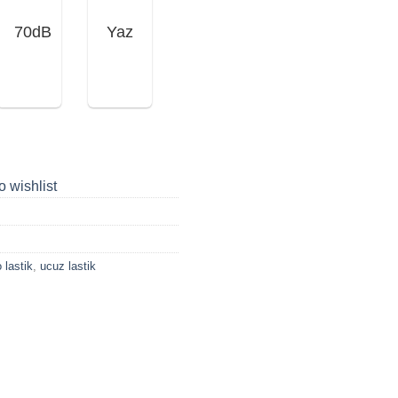
70dB
Yaz
o wishlist
 lastik
,
ucuz lastik