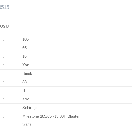
LOSU
:
185
:
65
:
15
:
Yaz
:
Binek
:
88
:
H
:
Yok
:
Şehir İçi
:
Milestone 185/65R15 88H Blaster
:
2020