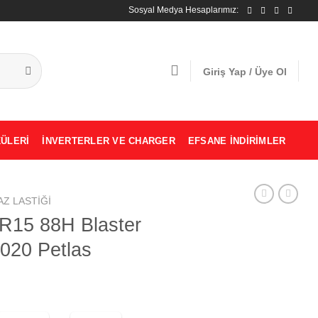
Sosyal Medya Hesaplarımız:
Giriş Yap / Üye Ol
ÜLERI
İNVERTERLER VE CHARGER
EFSANE İNDIRIMLER
AZ LASTIĞI
5R15 88H Blaster
2020 Petlas