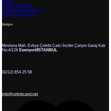
Aküler
Solar Aydınlatma
Yedek Besleme Aküleri
İnverter ve Charger
İletişim
Mevlana Mah. Evliya Çelebi Cad.i İnciler Çarşısı Garaj Katı
No:4/126
Esenyurt/İSTANBUL
0(212) 854 25 58
info@cetinticaret.net