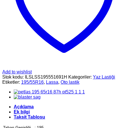
Add to wishlist
Stok kodu:
ILSLSS195551691H
Kategoriler:
Yaz Lastiği
Etiketler:
195/55R16
,
Lassa
,
Oto lastik
Açıklama
Ek bilgi
Taksit Tablosu
Taban Genişliği
:
195