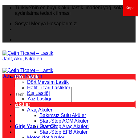
İçeriğe
Türkiye'nin en büyük akü, lastik, madeni yağ, solar
Kapat
atla
aydınlatma tedarik firması
Sosyal Medya Hesaplarımız:
Oto Lastik
Dört Mevsim Lastik
Hafif Ticari Lastikler
Ara:
Kış Lastiği
Yaz Lastiği
Aküler
Araç Aküleri
Bakımsız Sulu Aküler
Start-Stop AGM Aküler
Giriş Yap / Üye Ol
Start-Stop Araç Aküleri
Start-Stop EFB Aküler
Motosiklet Aküleri