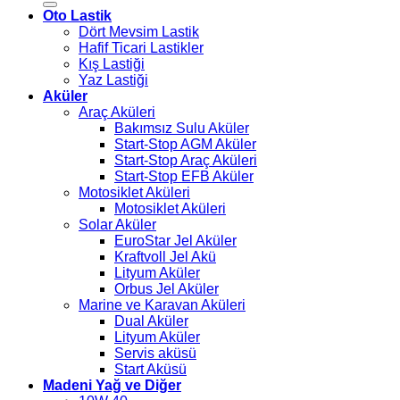
Oto Lastik
Dört Mevsim Lastik
Hafif Ticari Lastikler
Kış Lastiği
Yaz Lastiği
Aküler
Araç Aküleri
Bakımsız Sulu Aküler
Start-Stop AGM Aküler
Start-Stop Araç Aküleri
Start-Stop EFB Aküler
Motosiklet Aküleri
Motosiklet Aküleri
Solar Aküler
EuroStar Jel Aküler
Kraftvoll Jel Akü
Lityum Aküler
Orbus Jel Aküler
Marine ve Karavan Aküleri
Dual Aküler
Lityum Aküler
Servis aküsü
Start Aküsü
Madeni Yağ ve Diğer