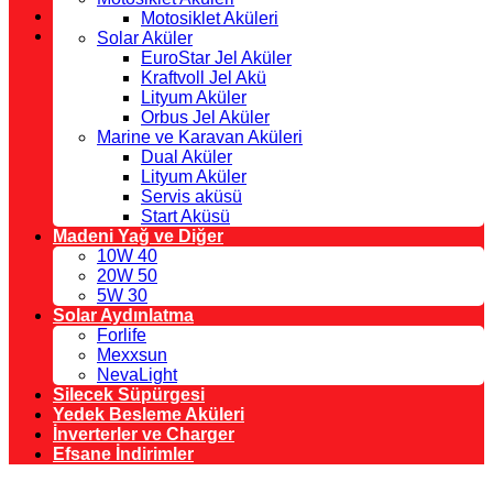
Motosiklet Aküleri
Solar Aküler
EuroStar Jel Aküler
Kraftvoll Jel Akü
Lityum Aküler
Orbus Jel Aküler
Marine ve Karavan Aküleri
Dual Aküler
Lityum Aküler
Servis aküsü
Start Aküsü
Madeni Yağ ve Diğer
10W 40
20W 50
5W 30
Solar Aydınlatma
Forlife
Mexxsun
NevaLight
Silecek Süpürgesi
Yedek Besleme Aküleri
İnverterler ve Charger
Efsane İndirimler