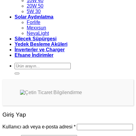
10W 40
20W 50
5W 30
Solar Aydınlatma
Forlife
Mexxsun
NevaLight
Silecek Süpürgesi
Yedek Besleme Aküleri
İnverterler ve Charger
Efsane İndirimler
Ara:
Giriş Yap
Kullanıcı adı veya e-posta adresi
*