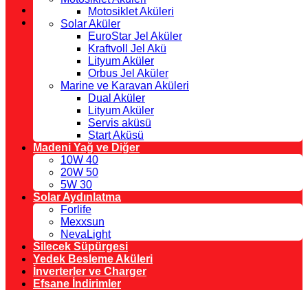
Motosiklet Aküleri
Solar Aküler
EuroStar Jel Aküler
Kraftvoll Jel Akü
Lityum Aküler
Orbus Jel Aküler
Marine ve Karavan Aküleri
Dual Aküler
Lityum Aküler
Servis aküsü
Start Aküsü
Madeni Yağ ve Diğer
10W 40
20W 50
5W 30
Solar Aydınlatma
Forlife
Mexxsun
NevaLight
Silecek Süpürgesi
Yedek Besleme Aküleri
İnverterler ve Charger
Efsane İndirimler