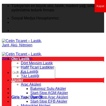
İçeriğe
Türkiye'nin en büyük akü, lastik, madeni yağ, solar
Kapat
atla
aydınlatma tedarik firması
Sosyal Medya Hesaplarımız:
Oto Lastik
Dört Mevsim Lastik
Hafif Ticari Lastikler
Ara:
Kış Lastiği
Yaz Lastiği
Aküler
Araç Aküleri
Bakımsız Sulu Aküler
Start-Stop AGM Aküler
Giriş Yap / Üye Ol
Start-Stop Araç Aküleri
Start-Stop EFB Aküler
Motosiklet Aküleri