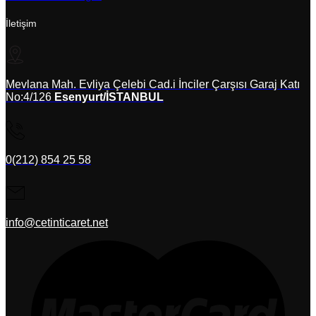
İletişim
Mevlana Mah. Evliya Çelebi Cad.i İnciler Çarşısı Garaj Katı
No:4/126
Esenyurt/İSTANBUL
0(212) 854 25 58
info@cetinticaret.net