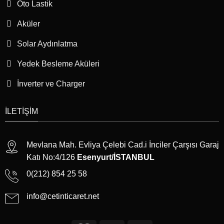
Oto Lastik
Aküler
Solar Aydınlatma
Yedek Besleme Aküleri
İnverter ve Charger
İLETIŞIM
Mevlana Mah. Evliya Çelebi Cad.i İnciler Çarşısı Garaj
Katı No:4/126
Esenyurt/İSTANBUL
0(212) 854 25 58
info@cetinticaret.net