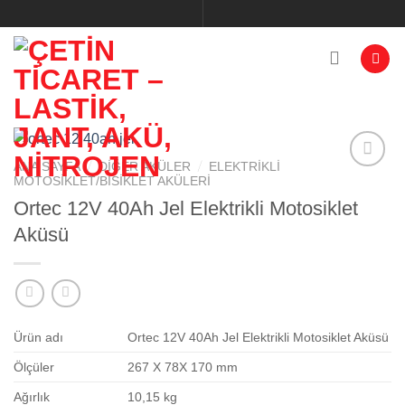
İçeriğe
atla
/
/
ANA SAYFA
DIĞER AKÜLER
ELEKTRIKLI
MOTOSIKLET/BISIKLET AKÜLERI
Ortec 12V 40Ah Jel Elektrikli Motosiklet
Add to
Aküsü
wishlist
Ürün adı
Ortec 12V 40Ah Jel Elektrikli Motosiklet Aküsü
Ölçüler
267 X 78X 170 mm
Ağırlık
10,15 kg