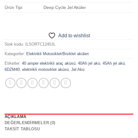
Ürün Tipi
Deep Cycle Jel Aküler
Add to wishlist
Stok kodu:
ILSORTC1240JL
Kategoriler:
Elektrikli Motosiklet/Bisiklet aküleri
Etiketler:
40 amper elektrikli araç aküsü
,
40Ah jel akü
,
45Ah jel akü
,
6DZM40
,
elektrikli motosiklet aküsü
,
Jel Akü
AÇIKLAMA
DEĞERLENDIRMELER (0)
TAKSIT TABLOSU