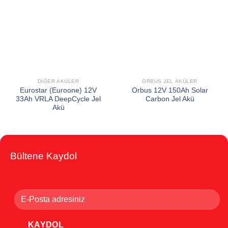
Add to
Add to
wishlist
wishlist
DIĞER AKÜLER
ORBUS JEL AKÜLER
Eurostar (Euroone) 12V
Orbus 12V 150Ah Solar
33Ah VRLA DeepCycle Jel
Carbon Jel Akü
Akü
Bültene Kaydol