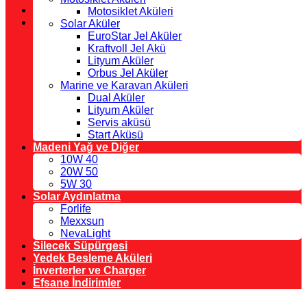
Motosiklet Aküleri
Solar Aküler
EuroStar Jel Aküler
Kraftvoll Jel Akü
Lityum Aküler
Orbus Jel Aküler
Marine ve Karavan Aküleri
Dual Aküler
Lityum Aküler
Servis aküsü
Start Aküsü
Madeni Yağ ve Diğer
10W 40
20W 50
5W 30
Solar Aydınlatma
Forlife
Mexxsun
NevaLight
Silecek Süpürgesi
Yedek Besleme Aküleri
İnverterler ve Charger
Efsane İndirimler