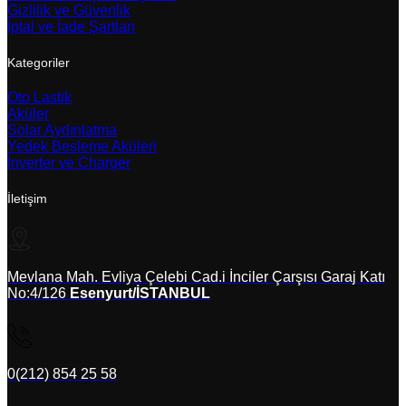
Gizlilik ve Güvenlik
İptal ve İade Şartları
Kategoriler
Oto Lastik
Aküler
Solar Aydınlatma
Yedek Besleme Aküleri
İnverter ve Charger
İletişim
Mevlana Mah. Evliya Çelebi Cad.i İnciler Çarşısı Garaj Katı
No:4/126
Esenyurt/İSTANBUL
0(212) 854 25 58