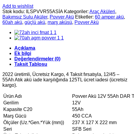
Add to wishlist
Stok kodu:
ILSPVVR55ASİA
Kategoriler:
Araç Aküleri
,
Bakımsız Sulu Aküler
,
Povver Akü
Etiketler:
60 amper akü
,
60ah akü
,
güçlü akü
,
marş aküsü
,
Povver Akü
Açıklama
Ek bilgi
Değerlendirmeler (0)
Taksit Tablosu
2022 üretimli, Ücretsiz Kargo, 4 Taksit fırsatıyla, 12/45 –
55Ah Atık akü iade karşılığında 125TL ücret iadesi (ücretsiz
kargo).
Ürün Adı
Povver Akü 12V 55Ah DAR 
Gerilim
12V
Kapasite C20
55Ah
Marş Gücü
450 CCA
Ölçüler (Uz.*Gen.*Yük (mm))
237 X 127 X 222 mm
Seri
SFB Seri