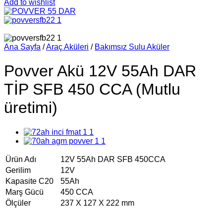
Add to wishlist
Ana Sayfa
/
Araç Aküleri
/
Bakımsız Sulu Aküler
Povver Akü 12V 55Ah DAR
TİP SFB 450 CCA (Mutlu
üretimi)
Ürün Adı
12V 55Ah DAR SFB 450CCA
Gerilim
12V
Kapasite C20
55Ah
Marş Gücü
450 CCA
Ölçüler
237 X 127 X 222 mm