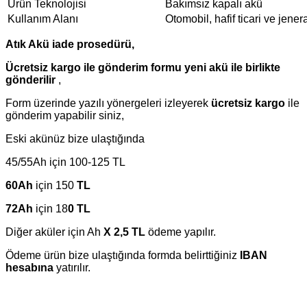
Ürün Teknolojisi
Bakımsız kapalı akü
Kullanım Alanı
Otomobil, hafif ticari ve jene
Atık Akü iade prosedürü,
Ücretsiz kargo ile gönderim formu yeni akü ile birlikte
gönderilir
,
Form üzerinde yazılı yönergeleri izleyerek
ücretsiz kargo
ile
gönderim yapabilir siniz,
Eski akünüz bize ulaştığında
45/55Ah için 100-125 TL
60Ah
için 150
TL
72Ah
için 18
0 TL
Diğer aküler için Ah
X 2,5 TL
ödeme yapılır.
Ödeme ürün bize ulaştığında formda belirttiğiniz
IBAN
hesabına
yatırılır.