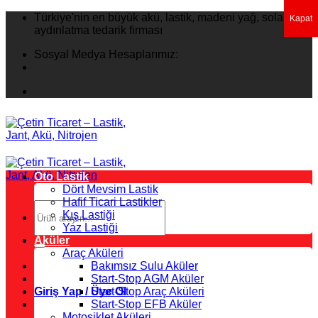
İçeriğe
Türkiye'nin en büyük akü, lastik, madeni yağ, solar
Kapat
atla
aydınlatma tedarik firması
Sosyal Medya Hesaplarımız:
Oto Lastik
Dört Mevsim Lastik
Hafif Ticari Lastikler
Ara:
Kış Lastiği
Yaz Lastiği
Aküler
Araç Aküleri
Bakımsız Sulu Aküler
Start-Stop AGM Aküler
Giriş Yap / Üye Ol
Start-Stop Araç Aküleri
Start-Stop EFB Aküler
Motosiklet Aküleri