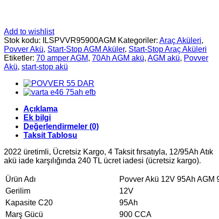
Add to wishlist
Stok kodu:
ILSPVVR95900AGM
Kategoriler:
Araç Aküleri
,
Povver Akü
,
Start-Stop AGM Aküler
,
Start-Stop Araç Aküleri
Etiketler:
70 amper AGM
,
70Ah AGM akü
,
AGM akü
,
Povver
Akü
,
start-stop akü
Açıklama
Ek bilgi
Değerlendirmeler (0)
Taksit Tablosu
2022 üretimli, Ücretsiz Kargo, 4 Taksit fırsatıyla, 12/95Ah Atık
akü iade karşılığında 240 TL ücret iadesi (ücretsiz kargo).
Ürün Adı
Povver Akü 12V 95Ah AGM 9
Gerilim
12V
Kapasite C20
95Ah
Marş Gücü
900 CCA