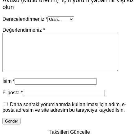
Aküsü (Mutlu üretimi)” için yorum yapan ilk kişi siz
olun
Derecelendirmeniz
*
Değerlendirmeniz
*
İsim
*
E-posta
*
Daha sonraki yorumlarımda kullanılması için adım, e-
posta adresim ve site adresim bu tarayıcıya kaydedilsin.
Taksitleri Güncelle