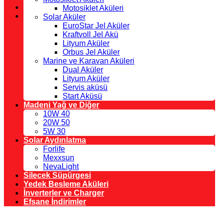
Motosiklet Aküleri
Solar Aküler
EuroStar Jel Aküler
Kraftvoll Jel Akü
Lityum Aküler
Orbus Jel Aküler
Marine ve Karavan Aküleri
Dual Aküler
Lityum Aküler
Servis aküsü
Start Aküsü
Madeni Yağ ve Diğer
10W 40
20W 50
5W 30
Solar Aydınlatma
Forlife
Mexxsun
NevaLight
Silecek Süpürgesi
Yedek Besleme Aküleri
İnverterler ve Charger
Efsane İndirimler