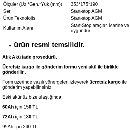
Ölçüler (Uz.*Gen.*Yük (mm))
353*175*190
Seri
Start-stop AGM
Ürün Teknolojisi
Start-stop AGM
Start-Stop araçlar, Marine v
Kullanım Alanı
uygundur
ürün resmi temsilidir.
Atık Akü iade prosedürü,
Ücretsiz kargo ile gönderim formu yeni akü ile birlikte
gönderilir
,
Form üzerinde yazılı yönergeleri izleyerek
ücretsiz kargo
ile
gönderim yapabilir siniz,
Eski akünüz bize ulaştığında
60Ah
için 15
0 TL
72Ah
için 18
0 TL
95Ah için 240 TL