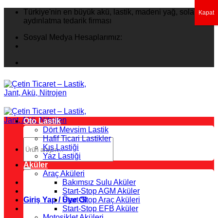
İçeriğe
Türkiye'nin en büyük akü, lastik, madeni yağ, solar
Kapat
atla
aydınlatma tedarik firması
Sosyal Medya Hesaplarımız:
Oto Lastik
Dört Mevsim Lastik
Hafif Ticari Lastikler
Ara:
Kış Lastiği
Yaz Lastiği
Aküler
Araç Aküleri
Bakımsız Sulu Aküler
Start-Stop AGM Aküler
Giriş Yap / Üye Ol
Start-Stop Araç Aküleri
Start-Stop EFB Aküler
Motosiklet Aküleri