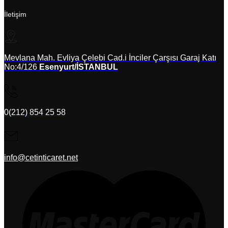
İletişim
Mevlana Mah. Evliya Çelebi Cad.i İnciler Çarşısı Garaj Katı
No:4/126
Esenyurt/İSTANBUL
0(212) 854 25 58
info@cetinticaret.net