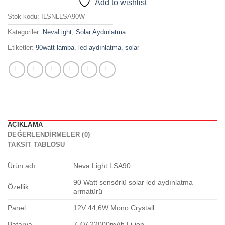
Add to wishlist
Stok kodu:
ILSNLLSA90W
Kategoriler:
NevaLight
,
Solar Aydınlatma
Etiketler:
90watt lamba
,
led aydınlatma
,
solar
AÇIKLAMA
DEĞERLENDIRMELER (0)
TAKSIT TABLOSU
Ürün adı
Neva Light LSA90
90 Watt sensörlü solar led aydınlatma
Özellik
armatürü
Panel
12V 44,6W Mono Crystall
Batarya
7,4V 22000mAh Li-ion