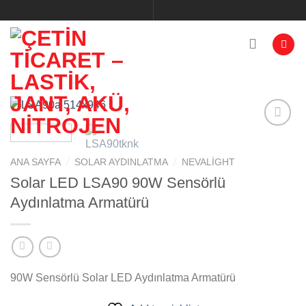
İçeriğe
atla
/
/
ANA SAYFA
SOLAR AYDINLATMA
NEVALIGHT
Add to
wishlist
Solar LED LSA90 90W Sensörlü
Aydınlatma Armatürü
90W Sensörlü Solar LED Aydınlatma Armatürü