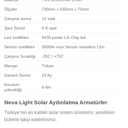
Ölçüler
730mm x 430mm x 70mm
Çalışma süresi
12 saat
Şarz Süresi
6-8 saat
Led özellikleri
5630 power LG Chip led
Sensör özellikleri
3000lm max Sensör mesafesi 12m
Çalışma Sıcaklığı
-25C / +75C
Menşei
Tükiye
Garanti Süresi
24 Ay
Kurulum
6-8m
yüksekliği
Neva Light Solar Aydınlatma Armatürler
Türkiye’nin en kaliteli solar sistem ürünlerini, yenilikleri
bizlerle takip edebilirsiniz.