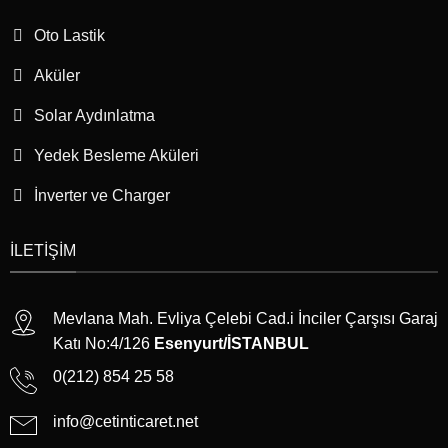
Oto Lastik
Aküler
Solar Aydınlatma
Yedek Besleme Aküleri
İnverter ve Charger
İLETIŞIM
Mevlana Mah. Evliya Çelebi Cad.i İnciler Çarşısı Garaj
Katı No:4/126
Esenyurt/İSTANBUL
0(212) 854 25 58
info@cetinticaret.net