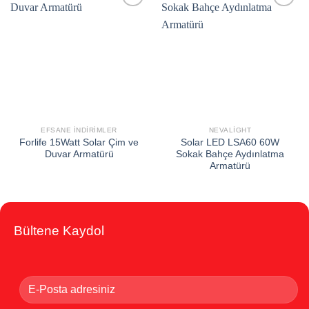
Add to
Add to
wishlist
wishlist
EFSANE İNDIRIMLER
NEVALIGHT
Forlife 15Watt Solar Çim ve
Solar LED LSA60 60W
Duvar Armatürü
Sokak Bahçe Aydınlatma
Armatürü
Bültene Kaydol