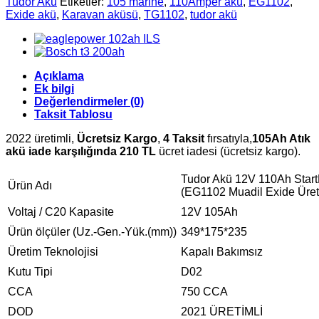
Tudor Akü
Etiketler:
105 marine
,
110Amper akü
,
EG1102
,
Exide akü
,
Karavan aküsü
,
TG1102
,
tudor akü
Açıklama
Ek bilgi
Değerlendirmeler (0)
Taksit Tablosu
2022 üretimli,
Ücretsiz Kargo
,
4 Taksit
fırsatıyla,
105Ah Atık
akü iade karşılığında 210 TL
ücret iadesi (ücretsiz kargo).
Tudor Akü 12V 110Ah Star
Ürün Adı
(EG1102 Muadil Exide Üret
Voltaj / C20 Kapasite
12V 105Ah
Ürün ölçüler (Uz.-Gen.-Yük.(mm))
349*175*235
Üretim Teknolojisi
Kapalı Bakımsız
Kutu Tipi
D02
CCA
750 CCA
DOD
2021 ÜRETİMLİ