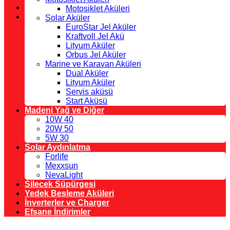
Motosiklet Aküleri
Solar Aküler
EuroStar Jel Aküler
Kraftvoll Jel Akü
Lityum Aküler
Orbus Jel Aküler
Marine ve Karavan Aküleri
Dual Aküler
Lityum Aküler
Servis aküsü
Start Aküsü
Madeni Yağ ve Diğer
10W 40
20W 50
5W 30
Solar Aydınlatma
Forlife
Mexxsun
NevaLight
Silecek Süpürgesi
Yedek Besleme Aküleri
İnverterler ve Charger
Efsane İndirimler