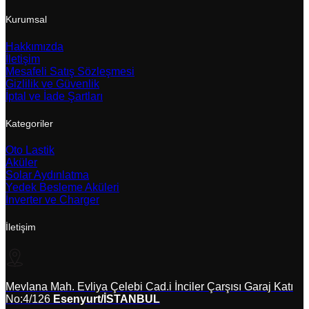
Kurumsal
Hakkımızda
İletişim
Mesafeli Satış Sözleşmesi
Gizlilik ve Güvenlik
İptal ve İade Şartları
Kategoriler
Oto Lastik
Aküler
Solar Aydınlatma
Yedek Besleme Aküleri
İnverter ve Charger
İletişim
Mevlana Mah. Evliya Çelebi Cad.i İnciler Çarşısı Garaj Katı
No:4/126
Esenyurt/İSTANBUL