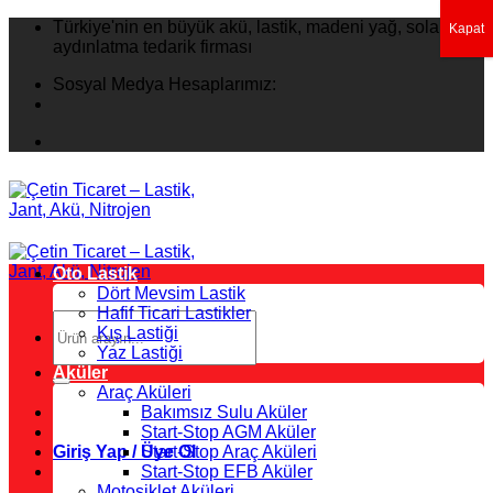
İçeriğe
Türkiye'nin en büyük akü, lastik, madeni yağ, solar
Kapat
atla
aydınlatma tedarik firması
Sosyal Medya Hesaplarımız:
Oto Lastik
Dört Mevsim Lastik
Hafif Ticari Lastikler
Ara:
Kış Lastiği
Yaz Lastiği
Aküler
Araç Aküleri
Bakımsız Sulu Aküler
Start-Stop AGM Aküler
Giriş Yap / Üye Ol
Start-Stop Araç Aküleri
Start-Stop EFB Aküler
Motosiklet Aküleri