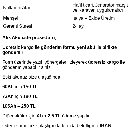
Hafif ticari, Jenaratör marş
Kullanım Alanı
ve Karavan uygulamaları
Menşei
İtalya – Exide Üretimi
Garanti Süresi
24 ay
Atık Akü iade prosedürü,
Ücretsiz kargo ile gönderim formu yeni akü ile birlikte
gönderilir
,
Form üzerinde yazılı yönergeleri izleyerek
ücretsiz kargo
ile
gönderim yapabilir siniz,
Eski akünüz bize ulaştığında
60Ah
için 15
0 TL
72Ah
için 180
TL
105Ah – 250 TL
Diğer aküler için
Ah x 2,5 TL
ödeme yapılır.
Ödeme ürün bize ulaştığında formda belirttiğiniz
IBAN