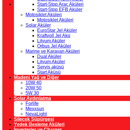
Start-Stop Araç Aküleri
Start-Stop EFB Aküler
Motosiklet Aküleri
Motosiklet Aküleri
Solar Aküler
EuroStar Jel Aküler
Kraftvoll Jel Akü
Lityum Aküler
Orbus Jel Aküler
Marine ve Karavan Aküleri
Dual Aküler
Lityum Aküler
Servis aküsü
Start Aküsü
Madeni Yağ ve Diğer
10W 40
20W 50
5W 30
Solar Aydınlatma
Forlife
Mexxsun
NevaLight
Silecek Süpürgesi
Yedek Besleme Aküleri
İnverterler ve Charger