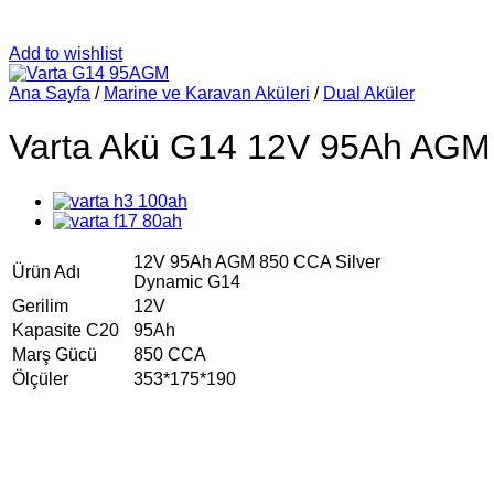
Add to wishlist
Ana Sayfa
/
Marine ve Karavan Aküleri
/
Dual Aküler
Varta Akü G14 12V 95Ah AGM 
12V 95Ah AGM 850 CCA Silver
Ürün Adı
Dynamic G14
Gerilim
12V
Kapasite C20
95Ah
Marş Gücü
850 CCA
Ölçüler
353*175*190