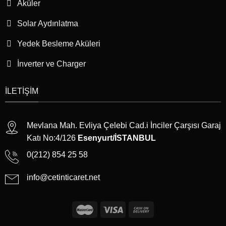
Aküler
Solar Aydınlatma
Yedek Besleme Aküleri
İnverter ve Charger
İLETIŞIM
Mevlana Mah. Evliya Çelebi Cad.i İnciler Çarşısı Garaj
Katı No:4/126
Esenyurt/İSTANBUL
0(212) 854 25 58
info@cetinticaret.net